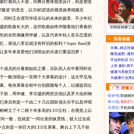
紧盯着四人不放，而舞台整体视觉设计，则是塑造
空隧道”的意念，以3D的层迭的视觉效果细腻呈
，同时正在谱写华语乐坛的未来的篇章。不少年纪
盛的歌曲长大的，这些歌曲始终伴随着他们青春的
刘翔亚锦赛三
吃的全民偶像周华健，以及代表年轻人音乐态度的
美容保健
谁说八零后就没有怀旧的权利？Super Band演
·
丰胸--林志玲
让多年来喜爱他们演唱会的乐迷们重温旧梦！
·
睡觉减肥--瘦到
·
开这样的店 日进
·
上班 兼职 两
成员的分量都如此之重，乐队四人在中要同时在
·
健康与美丽完
于一般演唱会一至两个大屏幕的设计，这次罕见地
·
为健康行业撑
幕。每块屏幕全程中分别跟随每个人，以捕捉四位
子鼓，周华健、李宗盛的两把吉他以及罗大佑的钢
·
听评书
|
郭德纲
·
听小说
|
鬼吹灯1
们身后则是一个由二十几位国际顶尖乐手以及伴唱
·
共享区
|
手机病
称树立了十二根十米多高的LED立柱，在视觉上以
空间一般，也就是“一同出发的纵贯线，驶入过去或
中点则是一块巨大的LED主屏幕。舞台上下几千崭