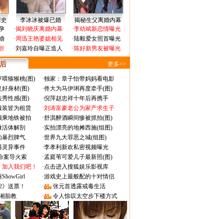
情史
李冰冰被爆已婚
揭秘生父离婚内幕
孕
·
揭刘晓庆离婚内幕
·
李幼斌新恋情曝光
婚
·
周迅王艳婆媳相见
·
陆毅爱女照首曝光
折
·
刘嘉玲自曝正造人
·
陈好新男友被曝光
 后
更多>>
喂猕猴桃(图)
·
独家：章子怡带妈妈看电影
好身材(图)
·
佟大为马伊琍再度牵手(图)
秀性感(图)
·
倪萍赵忠祥十年后再携手
服装皆为租赁
·
刘涛富豪老公为家产求生子
颜乘地铁被拍
·
舒淇醉酒瞬间惨被抓拍(图)
做活体解剖
·
实拍漂亮的地摊西施(组图)
的暴烈脾气
·
世界九大罪恶之城(组图)
遇灵异事件
·
李孝利新欢私密视频曝光
成命案导火索
·
孟庭苇可爱儿子最新照(图)
：加入我们吧！
·
点击进入搜狐娱乐影视库
owGirl
·
游戏史上最般配的十对情侣
2》送票！
·
张元首透露戒毒生活
湘胎教
·
令人惊叹太空步下楼方式