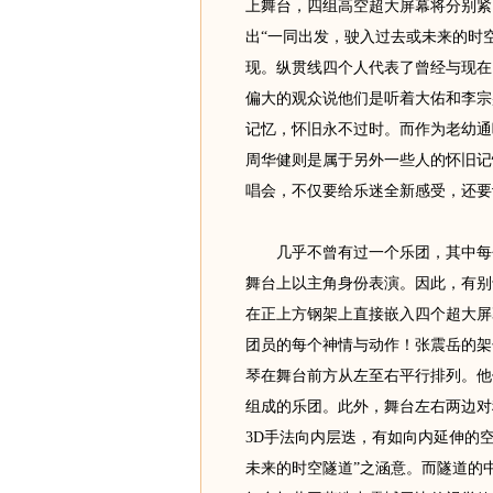
上舞台，四组高空超大屏幕将分别紧
出“一同出发，驶入过去或未来的时
现。纵贯线四个人代表了曾经与现在
偏大的观众说他们是听着大佑和李宗
记忆，怀旧永不过时。而作为老幼通
周华健则是属于另外一些人的怀旧记忆，
唱会，不仅要给乐迷全新感受，还要
几乎不曾有过一个乐团，其中每个
舞台上以主角身份表演。因此，有别
在正上方钢架上直接嵌入四个超大屏
团员的每个神情与动作！张震岳的架
琴在舞台前方从左至右平行排列。他
组成的乐团。此外，舞台左右两边对
3D手法向内层迭，有如向内延伸的
未来的时空隧道”之涵意。而隧道的