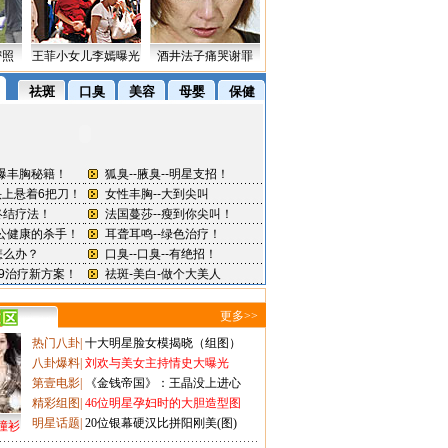
密照
王菲小女儿李嫣曝光
酒井法子痛哭谢罪
更多>>
热门八卦
|
十大明星脸女模揭晓（组图）
八卦爆料
|
刘欢与美女主持情史大曝光
第壹电影
|
《金钱帝国》：王晶没上进心
精彩组图
|
46位明星孕妇时的大胆造型图
明星话题
|
20位银幕硬汉比拼阳刚美(图)
撞衫