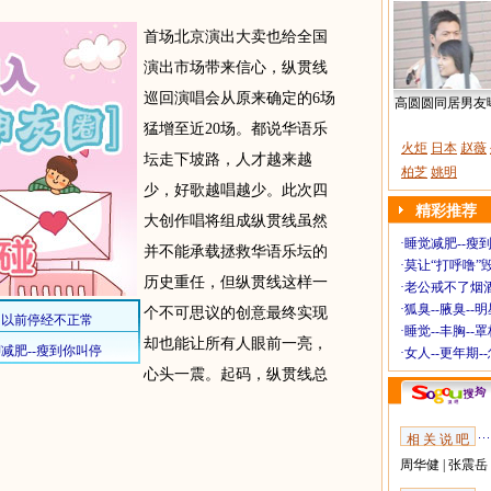
首场北京演出大卖也给全国
演出市场带来信心，纵贯线
巡回演唱会从原来确定的6场
高圆圆同居男友
猛增至近20场。都说华语乐
火炬
日本
赵薇
坛走下坡路，人才越来越
柏芝
姚明
少，好歌越唱越少。此次四
精彩推荐
大创作唱将组成纵贯线虽然
·
睡觉减肥--瘦到
并不能承载拯救华语乐坛的
·
莫让“打呼噜”
历史重任，但纵贯线这样一
·
老公戒不了烟酒
·
狐臭--腋臭--
个不可思议的创意最终实现
·
睡觉--丰胸--
却也能让所有人眼前一亮，
·
女人--更年期-
心头一震。起码，纵贯线总
相 关 说 吧
周华健
|
张震岳