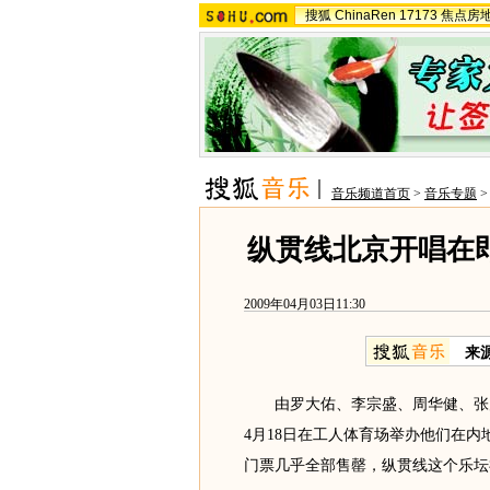
搜狐
ChinaRen
17173
焦点房
音乐频道首页
>
音乐专题
纵贯线北京开唱在
2009年04月03日11:30
来
由罗大佑、李宗盛、周华健、张震岳组
4月18日在工人体育场举办他们在
门票几乎全部售罄，纵贯线这个乐坛