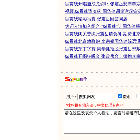
·
纵贯线开唱遭成龙恐吓 张震岳悲痛李
·
视频:纵贯线遭冷落 周华健调侃谢霆锋
·
纵贯线精彩写真 张震岳回答问题
·
为还人情加入组合 "纵贯线"让周华健
·
纵贯线闭关苦练张震岳请食补 期待北京正
·
纵贯线北京放鞭炮 李宗盛周华健躲远没胆
·
纵贯线穿丁字裤 周华健拒脱张震岳想戴头
·
纵贯线开唱狂吸金 张震岳台上揶揄李宗
用户：
匿名
*搜狗拼音输入法，中文处理专家>>