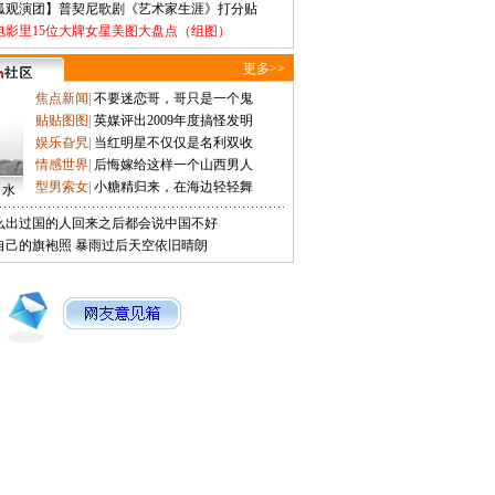
狐观演团】普契尼歌剧《艺术家生涯》打分贴
电影里15位大牌女星美图大盘点（组图）
更多>>
焦点新闻
|
不要迷恋哥，哥只是一个鬼
贴贴图图
|
英媒评出2009年度搞怪发明
娱乐旮旯
|
当红明星不仅仅是名利双收
情感世界
|
后悔嫁给这样一个山西男人
型男索女
|
小糖精归来，在海边轻轻舞
口水
么出过国的人回来之后都会说中国不好
自己的旗袍照
暴雨过后天空依旧晴朗