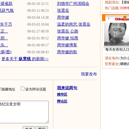
戏剧演出
|
【搜
宗盛雀跃
刘德华广州演唱会
09-03-16 22:11
热门连载
|
刘烨
活跃气氛
张震岳
09-03-11 08:23
周华健
09-03-04 14:38
损失千万
温柔的慈悲 张震岳
09-03-03 10:04
...
张震岳 公路
09-02-27 08:59
...
周华健 怕黑
09-02-01 09:12
...
周华健博客
09-01-06 09:17
每天在吞别人
盛(图)
周华健的歌
09-01-06 08:43
漂在海外
|
为什
更多关于
纵贯线
的新闻>>
型男索女
|
晒晒
我要发布
我来说两句
隐藏地址
设为辩论话题
精华区
辩论区