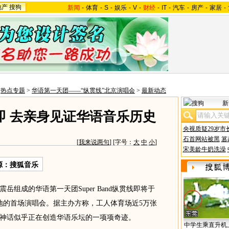
地产
搜狗
新闻
-
体育
-
S
-
娱乐
-
V
-
财经
-
IT
-
汽车
-
房产
-
家居
-
>
热点专题
>
华语第一天团——“纵贯线”北京演唱会
>
最新动态
新
即 去亲身见证华语音乐历史
央视质疑29岁市
石首网站被黑
篡
[
我来说两句
] [字号：
大
中
小
]
宋美龄牛奶洗澡
源：搜狐音乐
成的华语第一天团Super Band纵贯线即将于
内地的首场演唱会。据主办方称，工人体育场近5万张
神话似乎正在创造华语乐坛的一项项奇迹。
中学生乘直升机