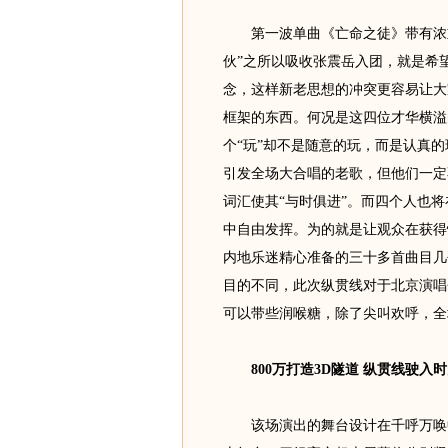
第一波单曲《亡命之徒》带有浓重
伙”之所以吸收张震岳入团，就是希
念，这样新老思想的冲突更容易让大
框架的东西。何况是这四位才华横溢
个“玩”却不是随意的玩，而是认真
引发全场大合唱的老歌，但他们一定
词汇使其“与时俱进”。而四个人也将
中自由发挥。为的就是让观众在获得
内地乐迷精心准备的三十多首曲目几
目的不同，此次纵贯线对于北京演唱
可以带些润喉糖，除了尖叫欢呼，全
800万打造3D隧道 纵贯线驶入
该场演出的舞台设计在千呼万唤中