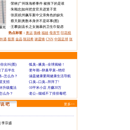
·
荣林
|
广州珠海桥事件:被推下的是谁
·
朱顺忠
|
如何把贪官关进笼子里
·
张原
|
杭州飙车案中父亲角色的缺失
·
蔡天新
|
奥数本身并不是坏事(图)
·
王攀
|
副县长之女施暴的卫生巾疑虑
曝光
热点标签：
奥运
珠峰
福娃
母亲节
印花税
外遇
股票
金晶
陈冠希
谢霆锋
CNN
中国足球
张
你尖叫(图)
·
狐臭--腋臭--全球揭秘！
毁了后半生
·
更年期--卵巢早衰--绝经
--怎么办？
·
涵盖健康要闻健康生活导航
明星支招
·
口臭--口臭--拜拜了!
罩杯升级魔法
·
10平米小店 月赚20万
-怎么办？
·
老公--烟戒不了排排毒吧
说 吧
更多>>
|
李宗盛