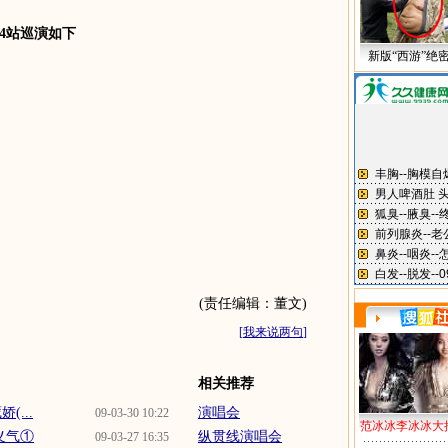
4站巡演如下
新版“西游”绝
(责任编辑：董文)
[
我来说两句
]
相关推荐
...
演唱会
09-03-30 10:22
范冰冰李冰冰大
义气①
纵贯线演唱会
09-03-27 16:35