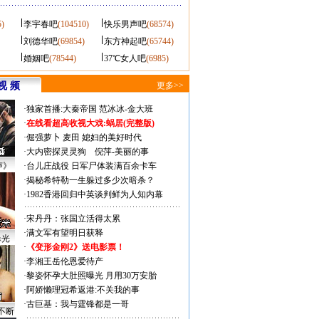
5)
李宇春吧
(104510)
快乐男声吧
(68574)
刘德华吧
(69854)
东方神起吧
(65744)
婚姻吧
(78544)
37℃女人吧
(6985)
视 频
更多>>
·
独家首播:大秦帝国
范冰冰-金大班
·
在线看超高收视大戏:
蜗居(完整版)
·
倔强萝卜
麦田
媳妇的美好时代
·
大内密探灵灵狗
倪萍-美丽的事
声》
·
台儿庄战役 日军尸体装满百余卡车
·
揭秘希特勒一生躲过多少次暗杀？
·
1982香港回归中英谈判鲜为人知内幕
·
宋丹丹：张国立活得太累
·
满文军有望明日获释
曝光
·
《变形金刚2》送电影票！
·
李湘王岳伦恩爱待产
·
黎姿怀孕大肚照曝光 月用30万安胎
·
阿娇懒理冠希返港:不关我的事
·
古巨基：我与霆锋都是一哥
不断