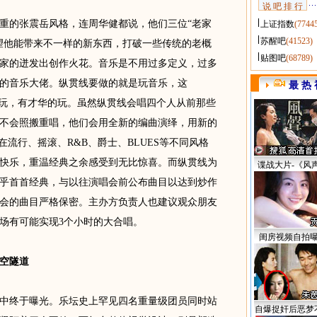
说 吧 排 行
的张震岳风格，连周华健都说，他们三位“老家
上证指数
(7744
苏醒吧
(41523)
望他能带来不一样的新东西，打破一些传统的老概
贴图吧
(68789)
家的迸发出创作火花。音乐是不用过多定义，过多
的音乐大佬。纵贯线要做的就是玩音乐，这
最 热 
的玩，有才华的玩。虽然纵贯线会唱四个人从前那些
不会照搬重唱，他们会用全新的编曲演绎，用新的
在流行、摇滚、R&B、爵士、BLUES等不同风格
快乐，重温经典之余感受到无比惊喜。而纵贯线为
谍战大片-《风
乎首首经典，与以往演唱会前公布曲目以达到炒作
会的曲目严格保密。主办方负责人也建议观众朋友
场有可能实现3个小时的大合唱。
闺房视频自拍
时空隧道
终于曝光。乐坛史上罕见四名重量级团员同时站
自爆捉奸后恶梦