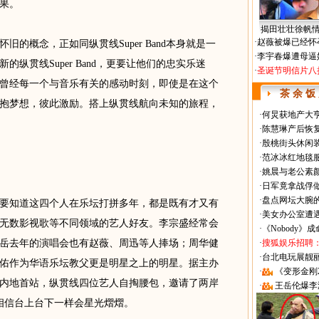
果。
揭田壮壮徐帆
·
赵薇被爆已经怀
概念，正如同纵贯线Super Band本身就是一
·
李宇春爆遭母逼
纵贯线Super Band，更要让他们的忠实乐迷
·
圣诞节明信片八
曾经每一个与音乐有关的感动时刻，即使是在这个
茶 余 饭
抱梦想，彼此激励。搭上纵贯线航向未知的旅程，
·
何炅获地产大亨
·
陈慧琳产后恢复
·
殷桃街头休闲装
·
范冰冰红地毯
·
姚晨与老公素
·
日军竟拿战俘
·
盘点网坛大腕
知道这四个人在乐坛打拼多年，都是既有才又有
·
美女办公室遭
无数影视歌等不同领域的艺人好友。李宗盛经常会
·
《Nobody》
岳去年的演唱会也有赵薇、周迅等人捧场；周华健
·
搜狐娱乐招聘
·
台北电玩展靓丽Sh
佑作为华语乐坛教父更是明星之上的明星。据主办
·
《变形金刚
内地首站，纵贯线四位艺人自掏腰包，邀请了两岸
·
王岳伦爆李
。相信台上台下一样会星光熠熠。