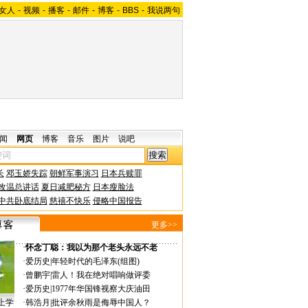
女人
-
视频
-
播客
-
邮件
-
博客
-
BBS
-
我说两句
闻
网页
博客
音乐
图片
说吧
长
邓玉娇失踪
朝鲜军事演习
日本兵赎罪
改温总讲话
夏日减肥秘方
日本瘦脸法
中共卧底结局
慈禧不快乐
侵略中国报告
更多>>
·
怀念丁聪：我以为那个老头永远不老
·
爱历史
|
年轻时代的毛泽东(组图)
·
曾鹏宇
|
雷人！我在绝对唱响做评委
·
爱历史
|
1977年华国锋视察大庆油田
上学
·
韩浩月
|
批评余秋雨是侮辱中国人？