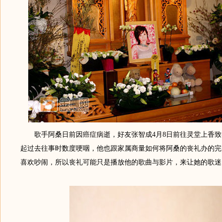
歌手阿桑日前因癌症病逝，好友张智成4月8日前往灵堂上香致
起过去往事时数度哽咽，他也跟家属商量如何将阿桑的丧礼办的完
喜欢吵闹，所以丧礼可能只是播放他的歌曲与影片，来让她的歌迷