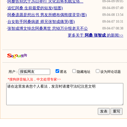
·
阿桑告别式于26日举行 火化后将长眠宝塔...
09-04-09 09:05
·
追忆阿桑 生前最爱的短发(组图)
09-04-09 07:49
·
阿桑遗愿是想出书 男友所赠布偶熊摆灵堂(图)
09-04-08 13:54
·
台女歌手阿桑病逝 师兄张智成痛哭(图)
09-04-07 10:31
·
张智成博文悼念阿桑离世 悲恸万分恨老天不公
09-04-07 08:38
更多关于
阿桑 张智成
的新闻>>
用户：
匿名
隐藏地址
设为辩论话题
*搜狗拼音输入法，中文处理专家>>