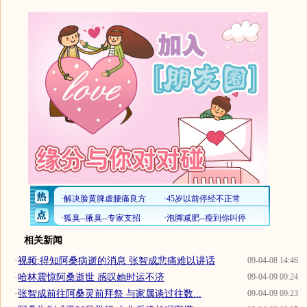
相关新闻
·
视频:得知阿桑病逝的消息 张智成悲痛难以讲话
09-04-08 14:46
·
哈林震惊阿桑逝世 感叹她时运不济
09-04-09 09:24
·
张智成前往阿桑灵前拜祭 与家属谈过往数...
09-04-09 09:23