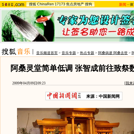
搜狐
ChinaRen
17173
焦点房地产
搜狗
新闻
-
体
音乐频道首页
>
音乐专题
>
热点专题
>
阿桑病逝 阿桑去世
>
阿桑灵堂简单低调 张智成前往致祭数
2009年04月09日09:23
[
我来
来源：中国新闻网