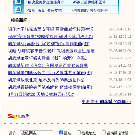
相关新闻
·
唱作才子张嘉杰西安开唱 写歌曲感怀校园生活
09-03-04 11:15
·
程琳"美德歌曲"校园受欢迎 研讨会落泪称无怨
08-12-12 11:52
·
胡彦斌8月再赴台 为"超偶"冠军制作歌曲(图)
08-08-06 16:23
·
视频:胡彦斌客串音乐老师 教唱奥运歌曲过足瘾
08-06-16 21:09
·
胡彦斌萧亚轩赈灾歌曲《我们的爱》 今温...
08-06-05 16:57
·
胡彦斌新作《信念》入围奥运百首候选歌曲
08-03-24 22:43
·
胡彦斌录制奥运歌曲 携百名歌迷共同献声(图)
08-03-17 08:59
·
胡彦斌放歌北京 迫不及待为08奥运创作公...
08-01-18 11:03
·
胡彦斌锁链缠身周笔畅解套 俨然校园情侣(图)
06-12-17 10:37
·
3月11日胡彦斌 天地英雄校园行活动
06-04-30 19:14
更多关于
胡彦斌
的新闻>>
用户：
匿名
隐藏地址
设为辩论话题