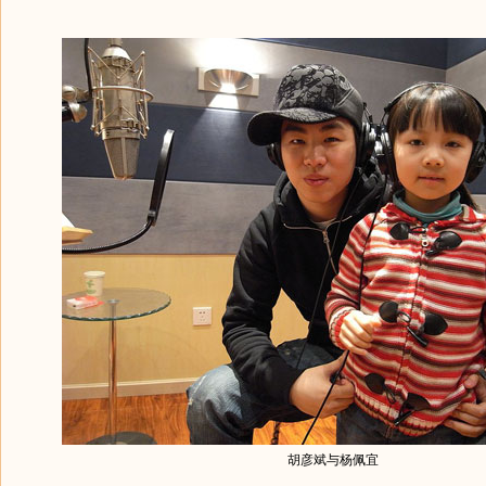
胡彦斌与杨佩宜