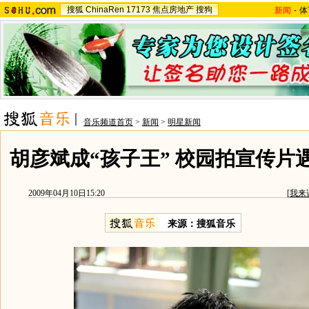
搜狐
ChinaRen
17173
焦点房地产
搜狗
新闻
-
体
音乐频道首页
>
新闻
>
明星新闻
胡彦斌成“孩子王” 校园拍宣传片
2009年04月10日15:20
[
我来
来源：搜狐音乐