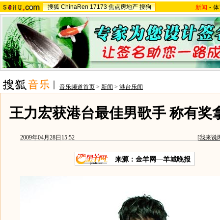
搜狐
ChinaRen
17173
焦点房地产
搜狗
新闻
-
体
音乐频道首页
>
新闻
>
港台乐闻
王力宏获港台最佳男歌手 称有奖拿
2009年04月28日15:52
[
我来说
来源：
金羊网—羊城晚报