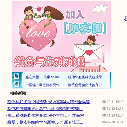
[
相关新闻
·
蔡依林武汉为个唱造势 现场嘉宾4大猜想全揭秘
08-10-11 10:46
·
蔡依林劈腿露底玩高空吊环 钢管绸带秀舞...
08-12-15 15:17
·
员工看盗版蔡依林开骂 税务官司天价数保密
08-11-23 12:24
·
组图：蔡依林纽约学习新舞步 全新专辑三...
09-02-20 08:21