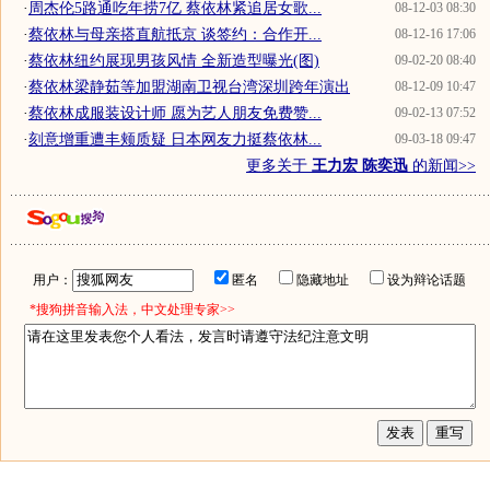
·
周杰伦5路通吃年捞7亿 蔡依林紧追居女歌...
08-12-03 08:30
·
蔡依林与母亲搭直航抵京 谈签约：合作开...
08-12-16 17:06
·
蔡依林纽约展现男孩风情 全新造型曝光(图)
09-02-20 08:40
·
蔡依林梁静茹等加盟湖南卫视台湾深圳跨年演出
08-12-09 10:47
·
蔡依林成服装设计师 愿为艺人朋友免费赞...
09-02-13 07:52
·
刻意增重遭丰颊质疑 日本网友力挺蔡依林...
09-03-18 09:47
更多关于
王力宏 陈奕迅
的新闻>>
用户：
匿名
隐藏地址
设为辩论话题
*搜狗拼音输入法，中文处理专家>>