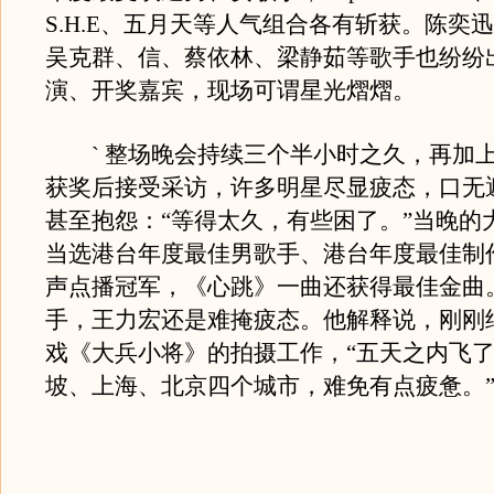
S.H.E、五月天等人气组合各有斩获。陈奕
吴克群、信、蔡依林、梁静茹等歌手也纷纷
演、开奖嘉宾，现场可谓星光熠熠。
` 整场晚会持续三个半小时之久，再加
获奖后接受采访，许多明星尽显疲态，口无
甚至抱怨：“等得太久，有些困了。”当晚的
当选港台年度最佳男歌手、港台年度最佳制
声点播冠军，《心跳》一曲还获得最佳金曲
手，王力宏还是难掩疲态。他解释说，刚刚
戏《大兵小将》的拍摄工作，“五天之内飞
坡、上海、北京四个城市，难免有点疲惫。