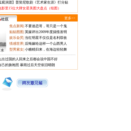
狐观演团】普契尼歌剧《艺术家生涯》打分贴
电影里15位大牌女星美图大盘点（组图）
更多>>
焦点新闻
|
不要迷恋哥，哥只是一个鬼
贴贴图图
|
英媒评出2009年度搞怪发明
娱乐旮旯
|
当红明星不仅仅是名利双收
情感世界
|
后悔嫁给这样一个山西男人
型男索女
|
小糖精归来，在海边轻轻舞
口水
么出过国的人回来之后都会说中国不好
自己的旗袍照
暴雨过后天空依旧晴朗