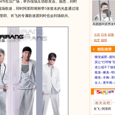
OWN生活广场，举办现场互动歌友会。据悉，到时
现场歌迷，同时阿里郎将附带5张签名的光盘通过现
里郎、肖飞的专属歌迷团到时也会到场助兴。
高圆圆同居男友
火炬
日本
赵薇
柏芝
姚明
精彩推荐
·
睡觉减肥--瘦到
·
莫让“打呼噜”
·
老公戒不了烟酒
·
狐臭--腋臭--
·
睡觉--丰胸--
·
女人--更年期-
相 关 说 吧
肖飞
|
阿里郎