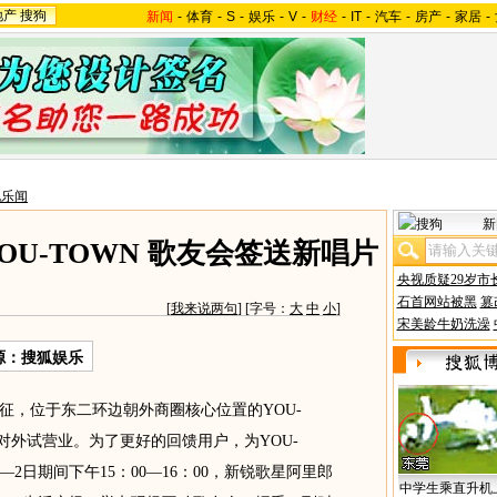
地产
搜狗
新闻
-
体育
-
S
-
娱乐
-
V
-
财经
-
IT
-
汽车
-
房产
-
家居
-
地乐闻
新
U-TOWN 歌友会签送新唱片
央视质疑29岁市
石首网站被黑
篡
[
我来说两句
] [字号：
大
中
小
]
宋美龄牛奶洗澡
源：
搜狐娱乐
，位于东二环边朝外商圈核心位置的YOU-
式对外试营业。为了更好的回馈用户，为YOU-
—2日期间下午15：00—16：00，新锐歌星阿里郎
中学生乘直升机