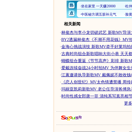
相关新闻
·
林俊杰与李小龙切磋武艺 新歌MV导演
·
BY2透漏林俊杰《不潮不用花钱》MV拍摄
·
金海心挑战演技 新歌MV牵手好莱坞拍摄班
·
古典时尚组合新歌唱响大街小巷 天天都是
·
蝴蝶组合重返《节节高声》彩排 新歌M
·
爱戴连续奋战24小时拍MV 为伴舞女生做
·
江蕙邀请执导新歌MV 戴佩妮不敢收钱(
·
《恋人创世纪》MV太色情遭禁播 周传雄大
·
玛丽亚凯莉新歌MV 老公任导演爸傅急与猛
·
时尚性感女郎唐一菲 清纯系写真亮相
更