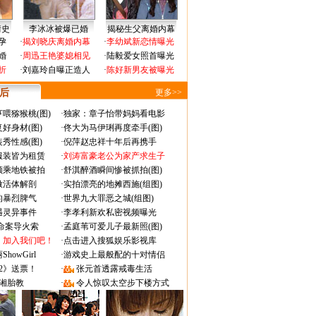
情史
李冰冰被爆已婚
揭秘生父离婚内幕
孕
·
揭刘晓庆离婚内幕
·
李幼斌新恋情曝光
婚
·
周迅王艳婆媳相见
·
陆毅爱女照首曝光
折
·
刘嘉玲自曝正造人
·
陈好新男友被曝光
 后
更多>>
喂猕猴桃(图)
·
独家：章子怡带妈妈看电影
好身材(图)
·
佟大为马伊琍再度牵手(图)
秀性感(图)
·
倪萍赵忠祥十年后再携手
服装皆为租赁
·
刘涛富豪老公为家产求生子
颜乘地铁被拍
·
舒淇醉酒瞬间惨被抓拍(图)
做活体解剖
·
实拍漂亮的地摊西施(组图)
的暴烈脾气
·
世界九大罪恶之城(组图)
遇灵异事件
·
李孝利新欢私密视频曝光
成命案导火索
·
孟庭苇可爱儿子最新照(图)
：加入我们吧！
·
点击进入搜狐娱乐影视库
owGirl
·
游戏史上最般配的十对情侣
2》送票！
·
张元首透露戒毒生活
湘胎教
·
令人惊叹太空步下楼方式