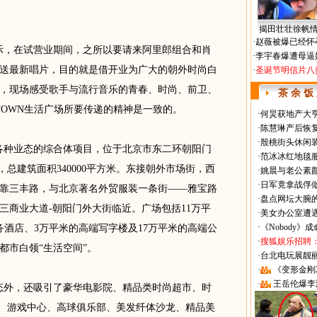
揭田壮壮徐帆
·
赵薇被爆已经怀
示，在试营业期间，之所以要请来阿里郎组合和肖
·
李宇春爆遭母逼
送最新唱片，目的就是借开业为广大的朝外时尚白
·
圣诞节明信片八
，现场感受歌手与流行音乐的青春、时尚、前卫、
茶 余 饭
TOWN生活广场所要传递的精神是一致的。
·
何炅获地产大亨
·
陈慧琳产后恢复
·
殷桃街头休闲装
各种业态的综合体项目，位于北京市东二环朝阳门
·
范冰冰红地毯
米，总建筑面积340000平方米。东接朝外市场街，西
·
姚晨与老公素
·
日军竟拿战俘
靠三丰路，与北京著名外贸服装一条街――雅宝路
·
盘点网坛大腕
三商业大道-朝阳门外大街临近。广场包括11万平
·
美女办公室遭
·
《Nobody》
务酒店、3万平米的高端写字楼及17万平米的高端公
·
搜狐娱乐招聘
都市白领“生活空间”。
·
台北电玩展靓丽Sh
·
《变形金刚
·
王岳伦爆李
态外，还吸引了豪华电影院、精品类时尚超市、时
心、游戏中心、高球俱乐部、美发纤体沙龙、精品美