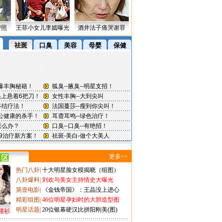
密照
王菲小女儿李嫣曝光
酒井法子痛哭谢罪
更多>>
热门八卦
|
十大明星脸女模揭晓（组图）
八卦爆料
|
刘欢与美女主持情史大曝光
第壹电影
|
《金钱帝国》：王晶没上进心
精彩组图
|
46位明星孕妇时的大胆造型图
明星话题
|
20位银幕硬汉比拼阳刚美(图)
撞衫