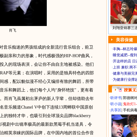
刘翔亚锦赛三
肖飞
美容保健
对音乐痴迷的男孩组成的全新流行音乐组合，前卫
·
丰胸--林志玲
·
睡觉减肥--瘦到
副亲和力的形象，时代感极强的HIP-HOP曲风，
·
开这样的店 日进
投入的现场表演，会让你不由自主地被感染。他们
·
上班 兼职 两
及RAP等元素；在演唱时，采用的是独具特色的四部
·
健康与美丽完
·
为健康行业撑
间感，配以貌似漫不经心又编排有致的舞蹈，所带
音乐和舞蹈上，他们每个人均“身怀绝技”，更有着
·
听评书
|
郭德纲
。而肖飞虽属初出茅庐的新人字辈，但却借助去年
·
听小说
|
鬼吹灯1
乐频道Chanel V中创下连续13周蝉联中国原创
·
共享区
|
手机病
独特才华，也吸引到全球顶尖品牌blackberry
影视剧中出镜率极高的最新款黑莓手机当道具，令
治精英亲睐的国际品牌，在中国内地的首位合作音