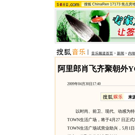
搜狐
ChinaRen
17173
焦点房
音乐频道首页
>
新闻
>
内
阿里郎肖飞齐聚朝外YO
2009年04月30日17:40
来
以时尚、前卫、现代、动感为特征
TOWN生活广场，将于4月27 日正
TOWN生活广场试营业助兴，5月1日