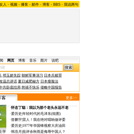
女人
-
视频
-
播客
-
邮件
-
博客
-
BBS
-
我说两句
闻
网页
博客
音乐
图片
说吧
长
邓玉娇失踪
朝鲜军事演习
日本兵赎罪
改温总讲话
夏日减肥秘方
日本瘦脸法
中共卧底结局
慈禧不快乐
侵略中国报告
更多>>
·
怀念丁聪：我以为那个老头永远不老
·
爱历史
|
年轻时代的毛泽东(组图)
·
曾鹏宇
|
雷人！我在绝对唱响做评委
·
爱历史
|
1977年华国锋视察大庆油田
上学
·
韩浩月
|
批评余秋雨是侮辱中国人？