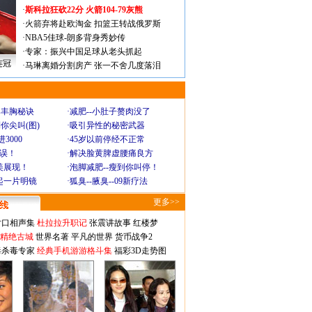
·
斯科拉狂砍22分 火箭104-79灰熊
·
火箭弃将赴欧淘金 扣篮王转战俄罗斯
·
NBA5佳球-朗多背身秀妙传
·
专家：振兴中国足球从老头抓起
连冠
·
马琳离婚分割房产 张一不舍几度落泪
爆丰胸秘诀
·
减肥--小肚子赘肉没了
你尖叫(图)
·
吸引异性的秘密武器
3000
·
45岁以前停经不正常
不误！
·
解决脸黄脾虚腰痛良方
美展现！
·
泡脚减肥--瘦到你叫停！
起一片明镜
·
狐臭--腋臭--09新疗法
更多>>
对口相声集
杜拉拉升职记
张震讲故事
红楼梦
-精绝古城
世界名著
平凡的世界
货币战争2
毒杀毒专家
经典手机游游格斗集
福彩3D走势图