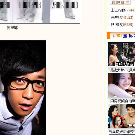
说 吧 排 行
上证指数
(7744
苏醒吧
(41523)
贴图吧
(68789)
阿里郎
最 热 
谍战大片-《风
闺房视频自拍
自爆捉奸后恶梦