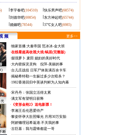
5)
李宇春吧
(104510)
快乐男声吧
(68574)
刘德华吧
(69854)
东方神起吧
(65744)
婚姻吧
(78544)
37℃女人吧
(6985)
视 频
更多>>
·
独家首播:大秦帝国
范冰冰-金大班
·
在线看超高收视大戏:
蜗居(完整版)
·
倔强萝卜
麦田
媳妇的美好时代
·
大内密探灵灵狗
倪萍-美丽的事
声》
·
台儿庄战役 日军尸体装满百余卡车
·
揭秘希特勒一生躲过多少次暗杀？
·
1982香港回归中英谈判鲜为人知内幕
·
宋丹丹：张国立活得太累
·
满文军有望明日获释
曝光
·
《变形金刚2》送电影票！
·
李湘王岳伦恩爱待产
·
黎姿怀孕大肚照曝光 月用30万安胎
·
阿娇懒理冠希返港:不关我的事
·
古巨基：我与霆锋都是一哥
不断