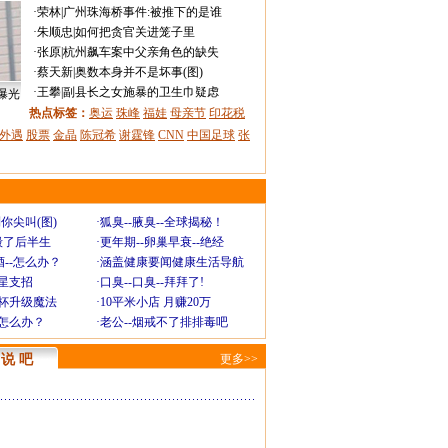
·
荣林
|
广州珠海桥事件:被推下的是谁
·
朱顺忠
|
如何把贪官关进笼子里
·
张原
|
杭州飙车案中父亲角色的缺失
·
蔡天新
|
奥数本身并不是坏事(图)
·
王攀
|
副县长之女施暴的卫生巾疑虑
曝光
热点标签：
奥运
珠峰
福娃
母亲节
印花税
外遇
股票
金晶
陈冠希
谢霆锋
CNN
中国足球
张
你尖叫(图)
·
狐臭--腋臭--全球揭秘！
毁了后半生
·
更年期--卵巢早衰--绝经
--怎么办？
·
涵盖健康要闻健康生活导航
明星支招
·
口臭--口臭--拜拜了!
罩杯升级魔法
·
10平米小店 月赚20万
-怎么办？
·
老公--烟戒不了排排毒吧
说 吧
更多>>