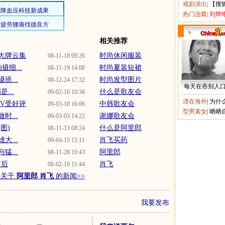
戏剧演出
|
【搜
热门连载
|
刘烨
相关推荐
大牌云集
时尚休闲服装
08-11-18 09:26
细...
时尚夏装短裙
08-11-19 14:08
...
时尚发型图片
08-12-24 17:32
每天在吞别人
...
什么是歌友会
09-02-16 10:36
漂在海外
|
为什
V受好评
中韩歌友会
09-03-18 16:06
型男索女
|
晒晒
时...
谢娜歌友会
09-03-03 14:22
图)
什么是阿里郎
08-11-13 08:24
...
肖飞买药
09-04-15 15:11
...
阿里郎
08-11-28 10:43
节后
肖飞
08-02-10 11:44
多关于
阿里郎 肖飞
的新闻>>
我要发布