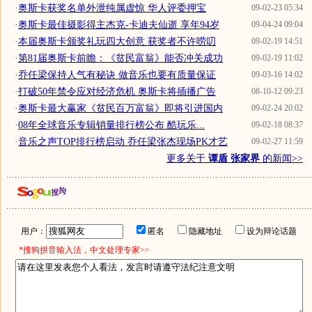
·
奥斯卡获奖名单外泄纯属虚惊 华人评委押宝
09-02-23 05:34
·
奥斯卡最佳摄影得主杰克-卡迪夫仙逝 享年94岁
09-04-24 09:04
·
本届奥斯卡颁奖礼玩四大创意 获奖者不许唠叨
09-02-19 14:51
·
第81届奥斯卡前瞻：《贫民富翁》能否冲关成功
09-02-19 11:02
·
乔任梁保持人气有秘诀 做音乐也要有质量保证
09-03-16 14:02
·
打破50年禁令应对经济危机 奥斯卡将插播广告
08-10-12 09:23
·
奥斯卡最大赢家《贫民百万富翁》即将引进国内
09-02-24 20:02
·
08年全球音乐专辑销量排行榜公布 酷玩乐...
09-02-18 08:37
·
音乐之声TOP排行榜启动 乔任梁张杰现场PK才艺
09-02-27 11:59
更多关于
谭盾 张家界
的新闻>>
用户：
匿名
隐藏地址
设为辩论话题
*搜狗拼音输入法，中文处理专家>>