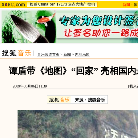
搜狐
ChinaRen
17173
焦点房地产
搜狗
新闻
-
体
音乐频道首页
>
新闻
>
内地乐闻
谭盾带《地图》“回家” 亮相国
2009年05月06日11:39
[
我来
来源：
搜狐音乐