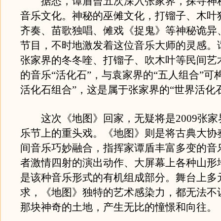
据悉，谭盾曾五次深入张家界，探寻神
音乐文化。神秘的巫傩文化，打镏子、木叶
齐奏、苗歌独唱、傩戏《捉鬼》等神秘诡异
节目，不时地激发着这位音乐大师的灵感。
张家界的冬冬喹、打镏子、吹木叶等民间艺
的音乐“活化石”，与袁家界的“五人组合”可
活化石组合”，这是属于张家界的“世界活化
这次《地图》回家，无疑将是2009张家
乐节上的重头戏。《地图》则是将古典大协
间音乐巧妙融合，指挥家谭盾丰富多变的音
者激情四射的演出动作、大屏幕上各种山形
是该种音乐形式的有机组成部分。舞台上多
求，《地图》独特的艺术感染力，都无法不
那块神奇的土地，产生无比的憧憬和向往。