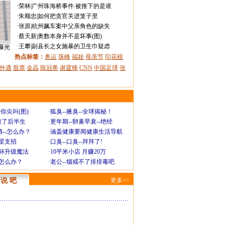
·
荣林
|
广州珠海桥事件:被推下的是谁
·
朱顺忠
|
如何把贪官关进笼子里
·
张原
|
杭州飙车案中父亲角色的缺失
·
蔡天新
|
奥数本身并不是坏事(图)
·
王攀
|
副县长之女施暴的卫生巾疑虑
曝光
热点标签：
奥运
珠峰
福娃
母亲节
印花税
外遇
股票
金晶
陈冠希
谢霆锋
CNN
中国足球
张
你尖叫(图)
·
狐臭--腋臭--全球揭秘！
毁了后半生
·
更年期--卵巢早衰--绝经
--怎么办？
·
涵盖健康要闻健康生活导航
明星支招
·
口臭--口臭--拜拜了!
罩杯升级魔法
·
10平米小店 月赚20万
-怎么办？
·
老公--烟戒不了排排毒吧
说 吧
更多>>