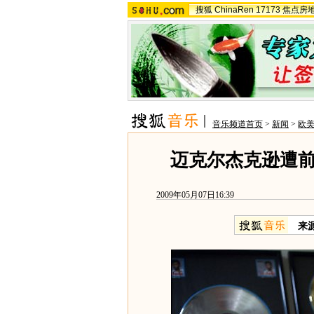
搜狐
ChinaRen
17173
焦点房
音乐频道首页
>
新闻
>
欧
迈克尔杰克逊遭
2009年05月07日16:39
来