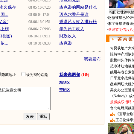
华庄园
珍妮杰克逊
08-05-14 08:18
永久保存
杰克逊的网站是什么
08-05-16 07:26
揭田壮壮徐帆
...
迈克尔乔丹是谁
08-06-04 17:04
·
赵薇被爆已经怀
父亲”
香港艺人收入排行榜
08-06-16 01:51
·
李宇春爆遭母逼
憾上榜
华为员工收入
08-06-17 09:03
·
圣诞节明信片八
相(图)
财政收入
08-10-11 09:11
茶 余 饭
...
杰克逊
08-10-31 09:38
·
何炅获地产大亨
·
陈慧琳产后恢复
我要发布
·
殷桃街头休闲装
·
范冰冰红地毯
·
姚晨与老公素
我来说两句
隐藏地址
设为辩论话题
(1条)
·
日军竟拿战俘
精华区
·
盘点网坛大腕
辩论区
·
美女办公室遭
·
《Nobody》
·
搜狐娱乐招聘
·
台北电玩展靓丽Sh
·
《变形金刚
·
王岳伦爆李