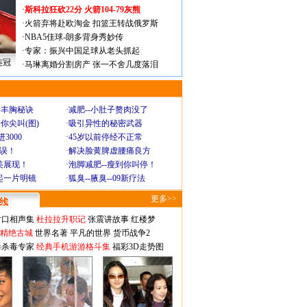
·
斯科拉狂砍22分 火箭104-79灰熊
·
火箭弃将赴欧淘金 扣篮王转战俄罗斯
·
NBA5佳球-朗多背身秀妙传
·
专家：振兴中国足球从老头抓起
连冠
·
马琳离婚分割房产 张一不舍几度落泪
爆丰胸秘诀
·
减肥--小肚子赘肉没了
你尖叫(图)
·
吸引异性的秘密武器
3000
·
45岁以前停经不正常
不误！
·
解决脸黄脾虚腰痛良方
美展现！
·
泡脚减肥--瘦到你叫停！
起一片明镜
·
狐臭--腋臭--09新疗法
更多>>
对口相声集
杜拉拉升职记
张震讲故事
红楼梦
-精绝古城
世界名著
平凡的世界
货币战争2
毒杀毒专家
经典手机游游格斗集
福彩3D走势图