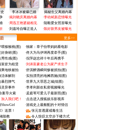
情史
李冰冰被爆已婚
揭秘生父离婚内幕
孕
·
揭刘晓庆离婚内幕
·
李幼斌新恋情曝光
婚
·
周迅王艳婆媳相见
·
陆毅爱女照首曝光
折
·
刘嘉玲自曝正造人
·
陈好新男友被曝光
 后
更多>>
喂猕猴桃(图)
·
独家：章子怡带妈妈看电影
好身材(图)
·
佟大为马伊琍再度牵手(图)
秀性感(图)
·
倪萍赵忠祥十年后再携手
服装皆为租赁
·
刘涛富豪老公为家产求生子
颜乘地铁被拍
·
舒淇醉酒瞬间惨被抓拍(图)
做活体解剖
·
实拍漂亮的地摊西施(组图)
的暴烈脾气
·
世界九大罪恶之城(组图)
遇灵异事件
·
李孝利新欢私密视频曝光
成命案导火索
·
孟庭苇可爱儿子最新照(图)
：加入我们吧！
·
点击进入搜狐娱乐影视库
owGirl
·
游戏史上最般配的十对情侣
2》送票！
·
张元首透露戒毒生活
湘胎教
·
令人惊叹太空步下楼方式