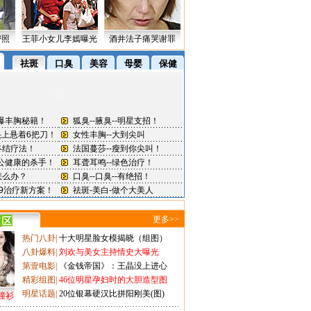
密照
王菲小女儿李嫣曝光
酒井法子痛哭谢罪
更多>>
热门八卦
|
十大明星脸女模揭晓（组图）
八卦爆料
|
刘欢与美女主持情史大曝光
第壹电影
|
《金钱帝国》：王晶没上进心
精彩组图
|
46位明星孕妇时的大胆造型图
明星话题
|
20位银幕硬汉比拼阳刚美(图)
撞衫