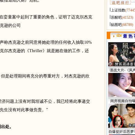
被报道陷入财产危机。
说 吧 排 行
上证指数
(7744
师，她在娈童案中起到了重要的角色，证明了迈克尔杰克
苏醒吧
(41523)
贴图吧
(68789)
克逊的公司
最 热 
称杰克逊之前同意将她处理的任何收入抽取10%
杰克逊的《Thriller》就是她在做的工作，还
谍战大片-《风
，但是处理期间将充分的尊重对方，对杰克逊的欣
闺房视频自拍
济问题上没有对我坦诚不公，我已经将此事递交
先生没有对此事做负责。”
明出处。
自爆捉奸后恶梦