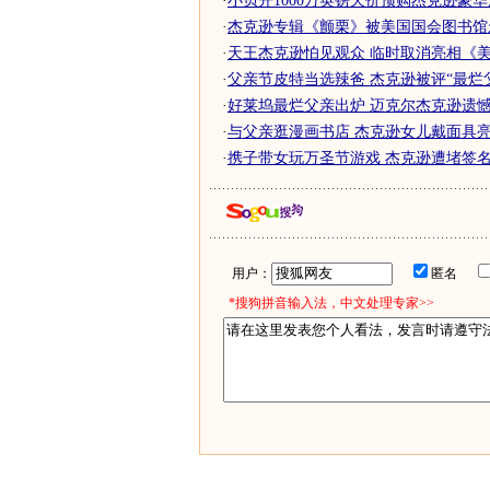
·
小贝开1000万英镑天价预购杰克逊豪
·
杰克逊专辑《颤栗》被美国国会图书馆
·
天王杰克逊怕见观众 临时取消亮相《美国
·
父亲节皮特当选辣爸 杰克逊被评“最烂
·
好莱坞最烂父亲出炉 迈克尔杰克逊遗
·
与父亲逛漫画书店 杰克逊女儿戴面具亮
·
携子带女玩万圣节游戏 杰克逊遭堵签名依
用户：
匿名
*搜狗拼音输入法，中文处理专家>>