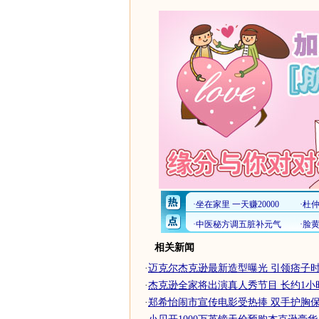
相关新闻
·
迈克尔杰克逊最新造型曝光 引领痞子时
·
杰克逊全家将出演真人秀节目 长约1小时
·
郑希怡闹市宣传电影受热捧 双手护胸保安