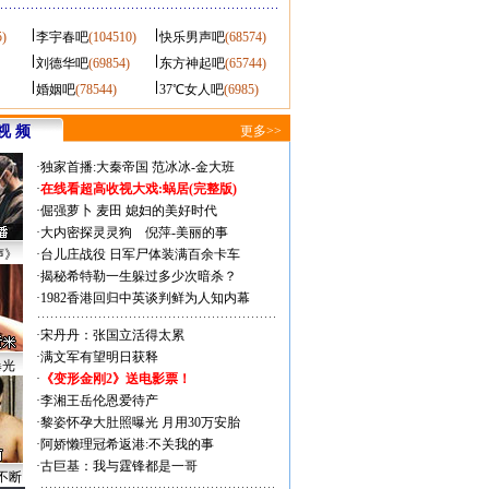
5)
李宇春吧
(104510)
快乐男声吧
(68574)
刘德华吧
(69854)
东方神起吧
(65744)
婚姻吧
(78544)
37℃女人吧
(6985)
视 频
更多>>
·
独家首播:大秦帝国
范冰冰-金大班
·
在线看超高收视大戏:
蜗居(完整版)
·
倔强萝卜
麦田
媳妇的美好时代
·
大内密探灵灵狗
倪萍-美丽的事
声》
·
台儿庄战役 日军尸体装满百余卡车
·
揭秘希特勒一生躲过多少次暗杀？
·
1982香港回归中英谈判鲜为人知内幕
·
宋丹丹：张国立活得太累
·
满文军有望明日获释
曝光
·
《变形金刚2》送电影票！
·
李湘王岳伦恩爱待产
·
黎姿怀孕大肚照曝光 月用30万安胎
·
阿娇懒理冠希返港:不关我的事
·
古巨基：我与霆锋都是一哥
不断