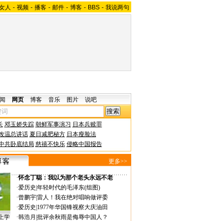
女人
-
视频
-
播客
-
邮件
-
博客
-
BBS
-
我说两句
闻
网页
博客
音乐
图片
说吧
长
邓玉娇失踪
朝鲜军事演习
日本兵赎罪
改温总讲话
夏日减肥秘方
日本瘦脸法
中共卧底结局
慈禧不快乐
侵略中国报告
更多>>
·
怀念丁聪：我以为那个老头永远不老
·
爱历史
|
年轻时代的毛泽东(组图)
·
曾鹏宇
|
雷人！我在绝对唱响做评委
·
爱历史
|
1977年华国锋视察大庆油田
上学
·
韩浩月
|
批评余秋雨是侮辱中国人？