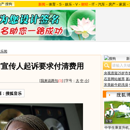
地产
搜狗
新闻
-
体育
-
S
-
娱乐
-
V
-
财经
-
IT
-
汽车
-
房产
-
家居
-
美乐闻
新
前宣传人起诉要求付清费用
央视质疑29岁市
石首网站被黑
篡
[
我来说两句
(1)
] [字号：
大
中
小
]
宋美龄牛奶洗澡
源：
搜狐音乐
中学生乘直升机