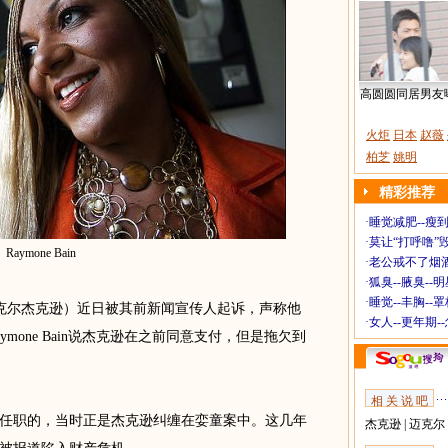
高圆圆同居男友
火炬
日本
赵薇
柏芝
姚明
精彩推荐
·
睡觉减肥--瘦到
·
莫让“打呼噜”
Raymone Bain
·
老公戒不了烟酒
·
狐臭--腋臭--
·
睡觉--丰胸--
on（迈克尔杰克逊）近日被其前新闻宣传人起诉，声称他
·
女人--更年期-
mone Bain说杰克逊在之前同意支付，但是拖欠到
相 关 说 吧
任职的，当时正是杰克逊纠缠在娈童案中。这几年
杰克逊
|
迈克尔