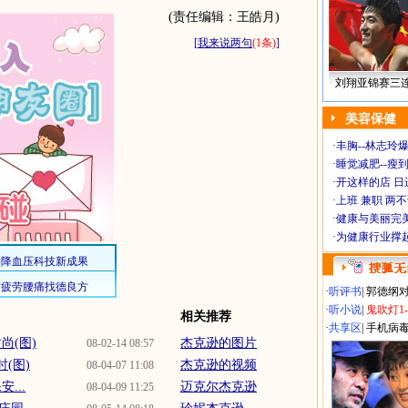
(责任编辑：王皓月)
[
我来说两句
(1条)
]
刘翔亚锦赛三
美容保健
·
丰胸--林志玲
·
睡觉减肥--瘦到
·
开这样的店 日进
·
上班 兼职 两
·
健康与美丽完
·
为健康行业撑
·
听评书
|
郭德纲
·
听小说
|
鬼吹灯1
相关推荐
·
共享区
|
手机病
尚(图)
杰克逊的图片
08-02-14 08:57
(图)
杰克逊的视频
08-04-07 11:08
...
迈克尔杰克逊
08-04-09 11:25