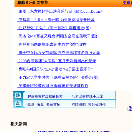
精彩音乐新闻推荐：
更多
·组图：东方神起等出演音乐节目《M!CountDown》
·申彗星11月8日上海开唱 为亚洲巡演拉开帷幕
·让郑智化“罚站” 《同一首歌》再度遭批(图)
·周杰伦MV百变又玩命 罔顾安全高空荡秋千(图)
·陈冠希为偶像捧场成谜 主办方预留VIP席
·携子带女玩万圣节游戏 杰克逊遭堵签名依旧火爆
·2008台湾乐团“大阅兵” 五月天刷新周杰伦纪录
·窦唯与8国乐队“过电”启动“电子爵士音乐节”
·王力宏忆学生时代 年底在京举办跨年演唱会(图)
·吴建豪吃经济官司 父母被曝在美涉嫌欺诈
[
相关新闻