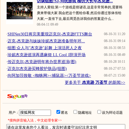
访谈组图:SJ-M玩游戏 模仿大长今杰克逊...
主持人黄锐:第一个游戏是猜谜语,这是非常简单的,需要韩
庚来带领大家.我会把这个图给你看,然后你通过形体传给
大家,一直传下去,最后周觅告诉我你的答案是什么...
08-04-11 09:49
·
SHINee30日将完美重现迈克尔-杰克逊FTTS舞台
08-10-31 11:20
·
迈克-杰克逊与妹妹珍妮杰克逊准备明年环...
08-10-31 09:14
·
组图:众人与"杰克逊"起舞 上演活死人之夜
08-10-31 08:53
·
珍妮杰克逊巡演再遇麻烦 LL Cool J辞演开场
08-10-31 08:49
·
传迈克尔-杰克逊明年将办世界巡演(图)
08-10-28 10:11
·
迈克尔杰克逊买蜂胶护肤品(组图)
08-10-27 07:53
·
向阿加莎致敬 <蜘蛛网><捕鼠器><万圣节游戏>
08-07-21 15:00
更多关于
杰克逊 万圣节
的新闻>>
用户：
匿名
隐藏地址
设为辩论话题
*搜狗拼音输入法，中文处理专家>>