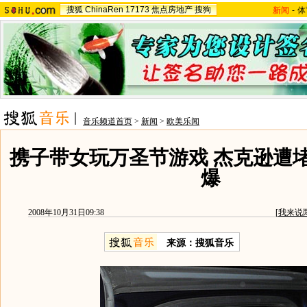
搜狐
ChinaRen
17173
焦点房地产
搜狗
新闻
-
体
音乐频道首页
>
新闻
>
欧美乐闻
携子带女玩万圣节游戏 杰克逊遭
爆
2008年10月31日09:38
[
我来说
来源：搜狐音乐