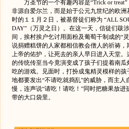
万圣节的一个有趣内容是“Trick or trea
非源自爱尔兰，而是始于公元九世纪的欧洲
时的１１月２日，被基督徒们称为 “ALL SO
DAY”（万灵之日）。在这一天，信徒们跋
间，挨村挨户乞讨用面粉及葡萄干制成的“灵
说捐赠糕饼的人家都相信教会僧人的祈祷，
上帝的佑护，让死去的亲人早日进入天堂。
的传统传至当今竟演变成了孩子们提着南瓜
吃的游戏。见面时，打扮成鬼精灵模样的孩
地都要发出“不请吃就捣乱”的威胁，而主人
慢，连声说“请吃！请吃！”同时把糖果放进
带的大口袋里。