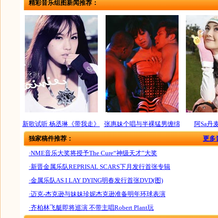
精彩音乐组图新闻推荐：
新歌试听 杨丞琳《带我走》
张惠妹个唱与半裸猛男缠绵
阿Sa丹
独家稿件推荐：
更多
·NME音乐大奖将授予The Cure“神级天才”大奖
·新晋金属乐队REPRISAL SCARS下月发行首张专辑
·金属乐队AS I LAY DYING明春发行首张DVD(图)
·迈克-杰克逊与妹妹珍妮杰克逊准备明年环球表演
·齐柏林飞艇即将巡演 不带主唱Robert Plant玩