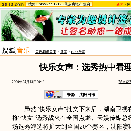
搜狐
ChinaRen
17173
焦点房地产
搜狗
新闻
-
体
音乐频道首页
>
新闻
>
内地乐闻
快乐女声：选秀热中看
2009年05月13日09:43
[
我来说
来源：
沈阳日报
虽然“快乐女声”批文下来后，湖南卫视
将“快女”选秀战火在全国点燃。天娱传媒总
场选秀海选将扩大到全国20个赛区，沈阳赛