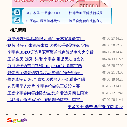
相关新闻
·
两岸选秀冠军以歌服人 李宇春林宥嘉聚首I...
08-09-27 16:25
·
视频:李宇春张靓颖张杰 选秀歌手齐聚勉励灾民
08-05-30 22:56
·
李宇春BOBO等选秀冠军聚首献声陈楚生失之交臂
08-05-28 14:42
·
王栎鑫厌"选秀"头衔 李宇春:那是无法改变的
08-04-13 11:25
·
新加坡选秀节目"绝对su-perstar"力挺李宇春
08-03-28 07:06
·
郑钧再度炮轰选秀是垃圾 贬李宇春宋柯表...
08-03-21 08:05
·
炮轰李宇春 杨坤:喜欢选秀的人不会看我个唱
08-03-19 10:26
·
选秀明星齐发片 李宇春抢破头王媞没人要
07-10-23 14:15
·
王媞李宇春尚雯婕陈楚生发片 看选秀四世同堂
07-10-22 07:42
·
《42街》邀选秀冠军加盟 程怡陈楚生李宇...
07-09-20 11:44
更多关于
选秀 李宇春
的新闻>>