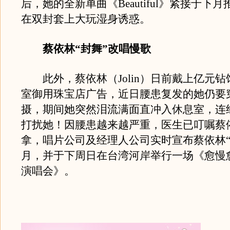
后，她的全新单曲《Beautiful》紧接于下
在双封套上大玩湿身诱惑。
蔡依林“封舞”改唱慢歌
此外，蔡依林（Jolin）日前戴上亿元钻
室御用珠宝店广告，近日腰患复发的她仍要
摄，期间她突然泪流满面直冲入休息室，连
打扰她！因腰患越来越严重，医生已叮嘱蔡
拿，唱片公司及经理人公司实时宣布蔡依林“
月，并于下周日在台湾河岸举行一场《愈慢
演唱会》。