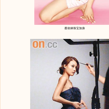
蔡依林珠宝加身