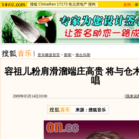
搜狐
ChinaRen
17173
焦点房地产
搜狗
新闻
-
体
音乐频道首页
>
新闻
>
港台乐闻
容祖儿粉肩滑溜端庄高贵 将与仓
唱
2009年05月14日10:00
[
我来说
来源：
搜狐音乐