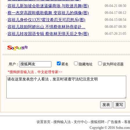
·
容祖儿新加坡会歌迷逼爆商场 与歌迷共舞(图)
09-04-21 08:50
·
蔡一杰穿高跟鞋载歌载舞 变容祖儿的偶像(图)
09-04-17 08:12
·
容祖儿身价仅13万?霍汶希忍无可忍怒斥(图)
09-04-15 08:54
·
容祖儿鼓励阿娇出山 不惧蔡依林孙燕姿赴...
08-08-07 08:30
·
容祖儿转攻国语专辑 蔡依林无惧天后之争(图)
06-07-26 21:05
用户：
匿名
隐藏地址
设为辩论话题
*搜狗拼音输入法，中文处理专家>>
设置首页
-
搜狗输入法
-
支付中心
-
搜狐招聘
-
广告服务
-
客
Copyright
©
2016 Sohu.com