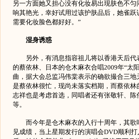
另一方面她又担心没有化妆易出现肤色不匀
响其艳光，幸好试用过该护肤品后，她雀跃
需要化妆脸色都好好。”
湿身诱惑
另外，有消息指容祖儿将以香港天后代
的蔡依林、日本的仓木麻衣合唱2009年“太
曲，据大会总监冯伟棠表示的确欲撮合三地
是蔡依林很忙，现尚未落实档期，而蔡依林
志祥也是考虑首选，同唱者还有张敬轩、陈
等。
而今年是仓木麻衣的入行十周年，其歌
见成绩，当上星期发行的演唱会DVD顺利打