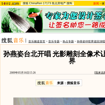
搜狐
ChinaRen
17173
焦点房地产
搜狗
新闻
-
体
音乐频道首页
>
音乐专题
>
热点专题
>
孙燕姿09世界巡回演
孙燕姿台北开唱 光影雕刻全像术
界
2009年05月16日15:26
[
我来说
来源：
搜狐音乐