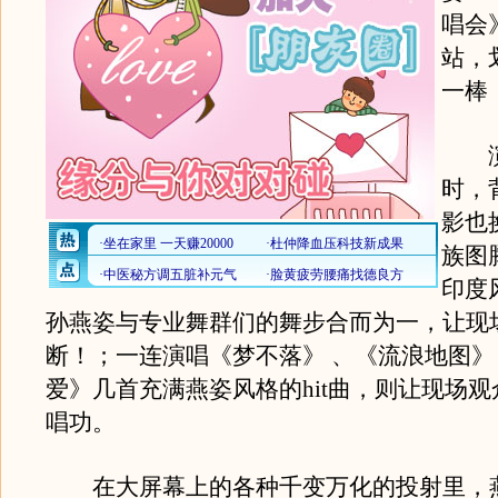
唱会
站，
一棒
演
时，
影也
族图
印度
孙燕姿与专业舞群们的舞步合而为一，让现
断！；一连演唱《梦不落》 、《流浪地图》 
爱》几首充满燕姿风格的hit曲，则让现场
唱功。
在大屏幕上的各种千变万化的投射里，