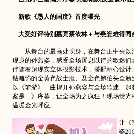
新歌《愚人的国度》首度曝光
大受好评特别嘉宾蔡依林＋与燕姿难得同
从舞台的最高处现身，在舞台正中央以
现身的孙燕姿，感受全场屏息以待的歌迷们
伴随着超现实立体投影技术，搭配精心设计
钻雕饰的金黄色战士服、及金色鲍伯头全新
以《梦游》一曲揭开孙燕姿与全场歌迷一起
案是…》序幕，让全场为之疯狂！现场荧光
温暖金光呼应。
让《
姿20