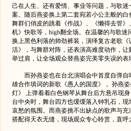
己在人生、还有爱情、事业等问题，与歌迷
案。随后燕姿换上第二套宛若小公主般的白
舞群们俏皮的跳着《作战》、《懒得去管》
机》快歌等，high翻全场。在温馨的与歌迷
换上黑色利落的帅劲裤装，演绎复古老歌《
活》，与舞群对阵，还表演高难度动作，让
举过肩，让全场观众替燕姿完美零失误的表
而孙燕姿也在台北演唱会中首度自弹自
雄合作填词的新歌《愚人的国度》， 孙燕
灯》 上弹着着白色钢琴从舞台后方悬吊现
台中央时，舞台四方也缓缓落入钟乳石，现
哀愁的氛围。而燕姿挑不出缺点的歌声与充
搭配得天衣无缝，现场观众专心聆赏，直呼