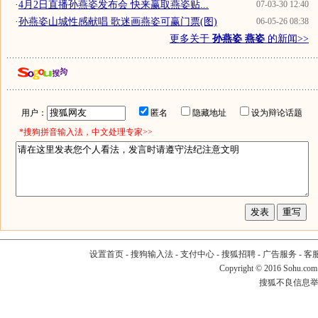
·
4月2日直播孙燕姿发布会 快来赢取燕姿贴...
07-03-30 12:40
·
孙燕姿山城性感献唱 歌迷画燕姿可赢门票(图)
06-05-26 08:38
更多关于
孙燕姿 燕姿
的新闻>>
用户：
匿名
隐藏地址
设为辩论话题
*搜狗拼音输入法，中文处理专家>>
设置首页
-
搜狗输入法
-
支付中心
-
搜狐招聘
-
广告服务
-
客
Copyright
©
2016 Sohu.com
搜狐不良信息