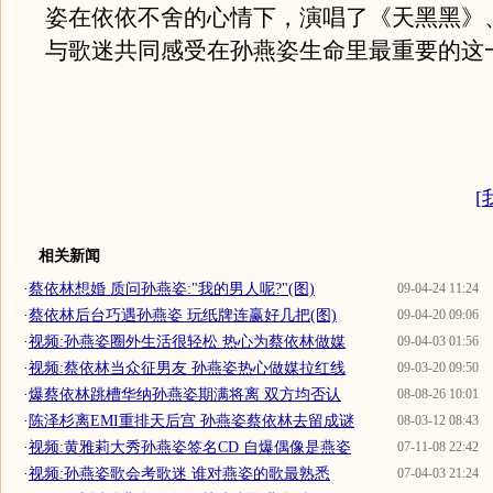
姿在依依不舍的心情下，演唱了《天黑黑》
与歌迷共同感受在孙燕姿生命里最重要的这
[
相关新闻
·
蔡依林想婚 质问孙燕姿:"我的男人呢?"(图)
09-04-24 11:24
·
蔡依林后台巧遇孙燕姿 玩纸牌连赢好几把(图)
09-04-20 09:06
·
视频:孙燕姿圈外生活很轻松 热心为蔡依林做媒
09-04-03 01:56
·
视频:蔡依林当众征男友 孙燕姿热心做媒拉红线
09-03-20 09:50
·
爆蔡依林跳槽华纳孙燕姿期满将离 双方均否认
08-08-26 10:01
·
陈泽杉离EMI重排天后宫 孙燕姿蔡依林去留成谜
08-03-12 08:43
·
视频:黄雅莉大秀孙燕姿签名CD 自爆偶像是燕姿
07-11-08 22:42
·
视频:孙燕姿歌会考歌迷 谁对燕姿的歌最熟悉
07-04-03 21:24