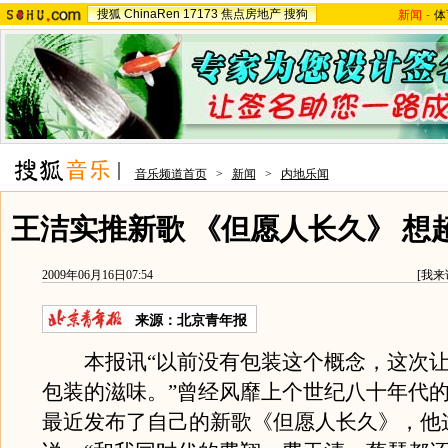
搜狐
ChinaRen
17173
焦点房地产
搜狗
新闻
-
体
音乐频道首页
>
新闻
>
内地乐闻
王洁实推新歌 《但愿人长久》 想
2009年06月16日07:54
[
我来
来源：
北京青年报
本报讯“以前没有包装这个概念，这次让
包装的滋味。”曾经风靡上个世纪八十年代
最近发布了自己的新歌《但愿人长久》，他