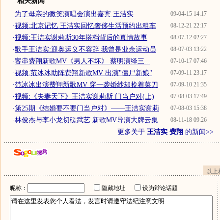
相关新闻
·
为了母亲的微笑演唱会演出嘉宾 王洁实
09-04-15 14:17
·
视频:北京记忆 王洁实回忆奢侈生活预约出租车
08-12-21 22:17
·
视频:王洁实谢莉斯30年搭档背后的真情故事
08-07-12 02:27
·
歌手王洁实:迎奥运义不容辞 我曾是业余运动员
08-07-03 13:22
·
客串费翔新歌MV《男人不坏》 蔡明演绎三...
07-10-17 07:46
·
视频:范冰冰助阵费翔新歌MV 出演"僵尸新娘"
07-09-11 23:17
·
范冰冰出演费翔新歌MV 穿一袭婚纱却拎着菜刀
07-09-10 21:35
·
视频:《夫妻天下》王洁实谢莉斯 门当户对(上)
07-08-03 17:49
·
第25期《结婚要不要门当户对》——王洁实谢莉
07-08-03 15:38
·
林俊杰与李小龙切磋武艺 新歌MV导演大牌云集
08-11-18 09:26
更多关于
王洁实 费翔
的新闻>>
以上
昵称：
隐藏地址
设为辩论话题