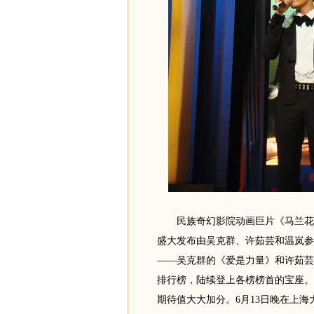
民族奇幻影院动画巨片《马兰花》
盛大发布由吴克群、许茹芸和温岚参
——吴克群的《爱是力量》和许茹芸
排行榜，陆续登上各榜榜首的宝座。
期待值大大加分。6月13日晚在上