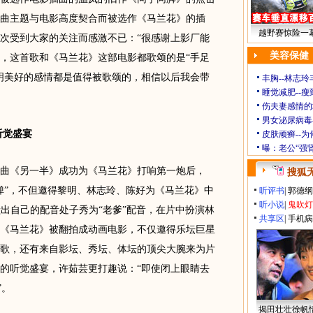
曲主题与电影高度契合而被选作《马兰花》的插
越野赛惊险一幕
次受到大家的关注而感激不已：“很感谢上影厂能
美容保健
，这首歌和《马兰花》这部电影都歌颂的是“手足
明美好的感情都是值得被歌颂的，相信以后我会带
丰胸--林志
睡觉减肥--瘦
伤夫妻感情的
男女泌尿病毒
听觉盛宴
皮肤顽癣--
曝：老公“强
《另一半》成功为《马兰花》打响第一炮后，
搜狐
弹”，不但邀得黎明、林志玲、陈好为《马兰花》中
听评书
|
郭德纲
听小说
|
鬼吹灯
献出自己的配音处子秀为“老爹”配音，在片中扮演林
共享区
|
手机病
《马兰花》被翻拍成动画电影，不仅邀得乐坛巨星
歌，还有来自影坛、秀坛、体坛的顶尖大腕来为片
的听觉盛宴，许茹芸更打趣说：“即使闭上眼睛去
”。
揭田壮壮徐帆