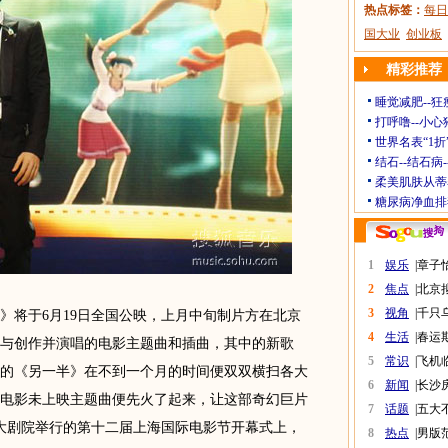
热点标签：
每日
国大业
创业板
精彩推荐
睡觉减肥--狂
打呼噜--小心
世界名表“1折
结石--结石病
柔美肌肤从蒂
糖尿病净血排
1
娱乐
|
章子
2
焦点
|
北京
3
视角
|
千只
将于6月19日全国公映，上月中旬制片方在北京
4
生活
|
春运
与创作并演唱的电影主题曲和插曲，其中的新歌
5
常识
|
飞机
的《另一半》在不到一个月的时间便双双横扫各大
6
新闻
|
长沙
电影未上映主题曲便先火了起来，让这部奇幻巨片
7
话题
|
五大
海大剧院举行的第十二届上海国际电影节开幕式上，
8
热点
|
男版