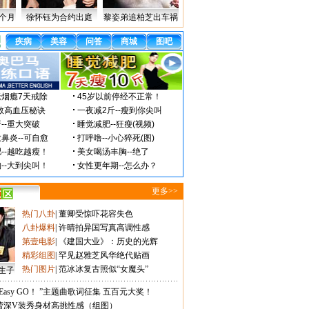
个月
徐怀钰为合约出庭
黎姿弟追柏芝出车祸
更多>>
热门八卦
|
董卿受惊吓花容失色
八卦爆料
|
许晴拍异国写真高调性感
第壹电影
|
《建国大业》：历史的光辉
精彩组图
|
罕见赵雅芝风华绝代贴画
热门图片
|
范冰冰复古照似“女魔头”
生子
Easy GO！ ”主题曲歌词征集 五百元大奖！
蕾深V装秀身材高挑性感（组图）