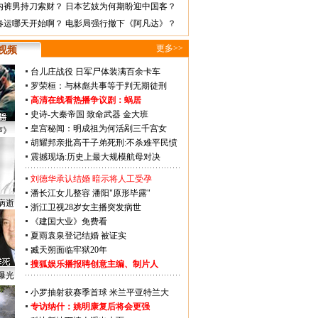
内裤男持刀索财？
日本艺妓为何期盼迎中国客？
春运哪天开始啊？
电影局强行撤下《阿凡达》？
更多>>
视频
台儿庄战役 日军尸体装满百余卡车
罗荣桓：与林彪共事等于判无期徒刑
高清在线看热播争议剧：
蜗居
史诗-大秦帝国
致命武器
金大班
皇宫秘闻：明成祖为何活剐三千宫女
声》
胡耀邦亲批高干子弟死刑:不杀难平民愤
震撼现场:历史上最大规模航母对决
刘德华承认结婚 暗示将人工受孕
潘长江女儿整容 潘阳"原形毕露"
病逝
浙江卫视28岁女主播突发病世
《建国大业》免费看
夏雨袁泉登记结婚 被证实
臧天朔面临牢狱20年
搜狐娱乐播报聘创意主编、制片人
曝光
小罗抽射获赛季首球 米兰平亚特兰大
专访纳什：姚明康复后将会更强