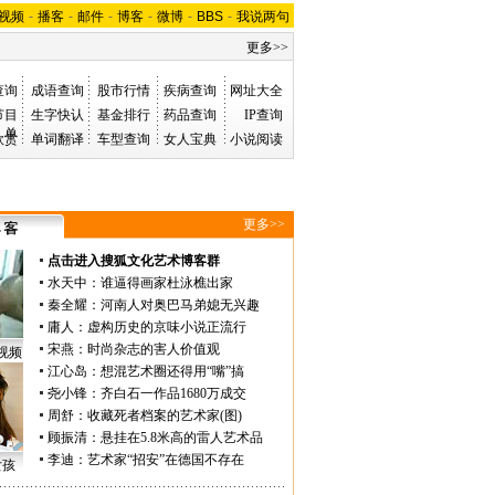
视频
-
播客
-
邮件
-
博客
-
微博
-
BBS
-
我说两句
更多>>
查询
成语查询
股市行情
疾病查询
网址大全
节目
生字快认
基金排行
药品查询
IP查询
单
欣赏
单词翻译
车型查询
女人宝典
小说阅读
更多>>
点击进入搜狐文化艺术博客群
水天中
：
谁逼得画家杜泳樵出家
秦全耀
：
河南人对奥巴马弟媳无兴趣
庸人
：
虚构历史的京味小说正流行
宋燕
：
时尚杂志的害人价值观
视频
江心岛
：
想混艺术圈还得用“嘴”搞
尧小锋
：
齐白石一作品1680万成交
周舒
：
收藏死者档案的艺术家(图)
顾振清
：
悬挂在5.8米高的雷人艺术品
李迪
：
艺术家“招安”在德国不存在
女孩