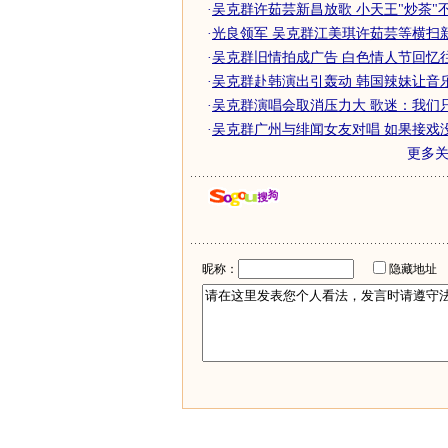
·
吴克群许茹芸新昌放歌 小天王"炒茶"
·
光良领军 吴克群江美琪许茹芸等横扫新城
·
吴克群旧情拍成广告 白色情人节回忆
·
吴克群赴韩演出引轰动 韩国辣妹让音乐顽
·
吴克群演唱会取消压力大 歌迷：我们只要
·
吴克群广州与绯闻女友对唱 如果接戏
更多
昵称：
隐藏地