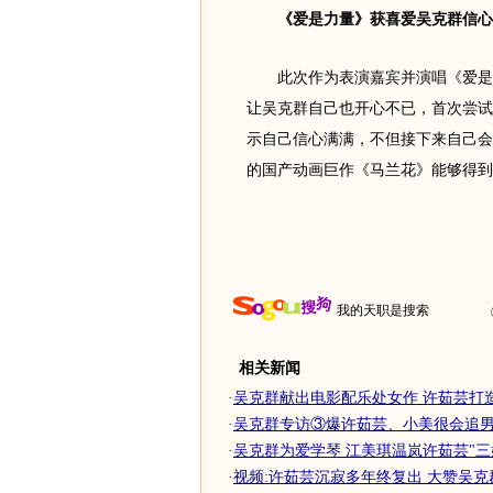
《爱是力量》获喜爱吴克群信心十
此次作为表演嘉宾并演唱《爱是力
让吴克群自己也开心不已，首次尝试
示自己信心满满，不但接下来自己会
的国产动画巨作《马兰花》能够得到
我的天职是搜索
相关新闻
·
吴克群献出电影配乐处女作 许茹芸打造音
·
吴克群专访③爆许茹芸、小美很会追
·
吴克群为爱学琴 江美琪温岚许茹芸"三
·
视频:许茹芸沉寂多年终复出 大赞吴克