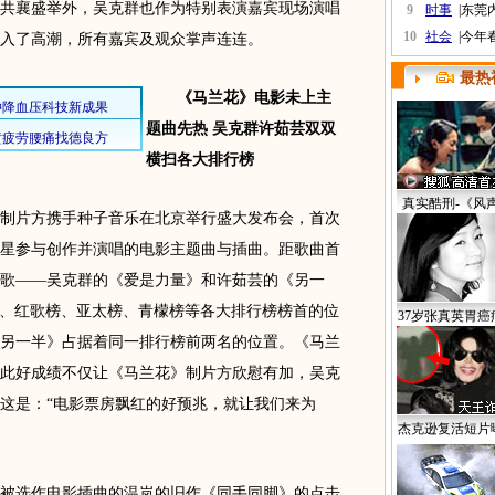
共襄盛举外，吴克群也作为特别表演嘉宾现场演唱
9
时事
|
东莞
10
社会
|
今年
入了高潮，所有嘉宾及观众掌声连连。
最热
《马兰花》电影未上主
题曲先热 吴克群许茹芸双双
横扫各大排行榜
真实酷刑-《风
制片方携手种子音乐在北京举行盛大发布会，首次
星参与创作并演唱的电影主题曲与插曲。距歌曲首
歌——吴克群的《爱是力量》和许茹芸的《另一
榜、红歌榜、亚太榜、青檬榜等各大排行榜榜首的位
37岁张真英胃癌
另一半》占据着同一排行榜前两名的位置。《马兰
此好成绩不仅让《马兰花》制片方欣慰有加，吴克
这是：“电影票房飘红的好预兆，就让我们来为
杰克逊复活短片
选作电影插曲的温岚的旧作《同手同脚》的点击