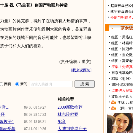
足 祝《马兰花》创国产动画片神话
赵薇被爆已经
李宇春爆遭母
圣诞节明信片
量》的吴克群，得到了在场所有人热情的掌声，
茶余饭
为动画片创作音乐便能得到大家的肯定，吴克群表
组图：周迅狂
在更多的领域不同的音乐可能性，也希望即将上映
组图：林嘉绮
孩子们和大人们的喜欢。
组图：陈冠希
组图：当众激
组图：富豪老
(责任编辑：董文)
征集！先锋真
[
我来说两句
]
东京浅草桑巴
83版《射雕
网页
新闻
100个感动
点击进入搜狐
波斯王子真人
相关推荐
李咏：现
...
2009新歌推荐
09-05-08 19:27
《同一首
男仔
林志玲档案
08-03-28 17:33
娘教子"
配音
08-02-18 08:31
群表爱慕
大陆到香港产子
07-11-09 19:36