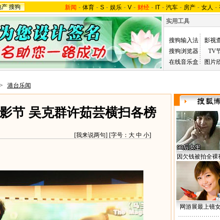
地产
搜狗
新闻
-
体育
-
S
-
娱乐
-
V
-
财经
-
IT
-
汽车
-
房产
-
女人
-
实用工具
搜狗输入法
影视
搜狗浏览器
TV
在线音乐盒
图片
>
港台乐闻
影节 吴克群许茹芸横扫各榜
[
我来说两句
] [字号：
大
中
小
]
因欠钱被拍全裸
网游展最上镜