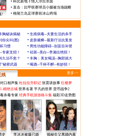
科比新地下情人浮出水面
直击：比甲联赛球员小腿被当场踹断
格陵兰岛足球赛前冰山坍塌
!
玲丰胸秘诀揭秘
生殖病毒--夫妻生活的杀手
到你尖叫(图)
皮肤顽癣--最新疗法抗复发
坏习惯
男性功能障碍--别盲目补肾
--专家支招！
祛斑--美白--李湘出绝招！
为何久治不愈？
丰胸：美女喝汤--胸部就大
肾”秘密武器
喝酒--千杯不醉--有妙招！
更多>>
无线
对口相声集
杜拉拉升职记
张震讲故事
红楼梦
1-精绝古城
世界名著
平凡的世界
货币战争2
毒杀毒专家
经典手机游游格斗集
福彩3D走势图
情史
李冰冰被爆已婚
揭秘生父离婚内幕