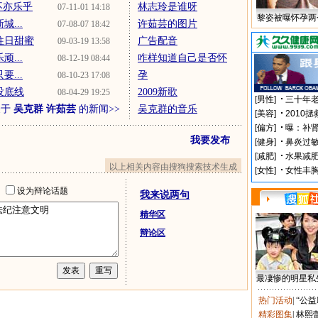
不亦乐乎
林志玲是谁呀
07-11-01 14:18
黎姿被曝怀孕两
...
许茹芸的图片
07-08-07 18:42
往日甜蜜
广告配音
09-03-19 13:58
...
咋样知道自己是否怀
08-12-19 08:44
...
孕
08-10-23 17:08
没底线
2009新歌
08-04-29 19:25
关于
吴克群 许茹芸
的新闻>>
吴克群的音乐
我要发布
以上相关内容由搜狗搜索技术生成
址
设为辩论话题
我来说两句
精华区
辩论区
最凄惨的明星私
热门活动
|
“公益
精彩图集
|
林熙