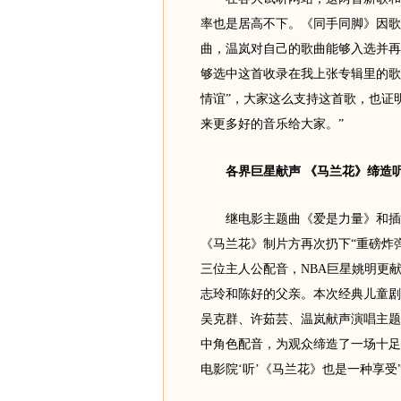
率也是居高不下。《同手同脚》因歌
曲，温岚对自己的歌曲能够入选并再
够选中这首收录在我上张专辑里的歌
情谊”，大家这么支持这首歌，也证
来更多好的音乐给大家。”
各界巨星献声 《马兰花》缔造
继电影主题曲《爱是力量》和插曲
《马兰花》制片方再次扔下“重磅炸
三位主人公配音，NBA巨星姚明更
志玲和陈好的父亲。本次经典儿童剧
吴克群、许茹芸、温岚献声演唱主题
中角色配音，为观众缔造了一场十足
电影院‘听’《马兰花》也是一种享受