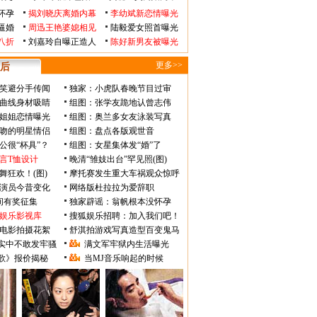
怀孕
揭刘晓庆离婚内幕
李幼斌新恋情曝光
逼婚
周迅王艳婆媳相见
陆毅爱女照首曝光
八折
刘嘉玲自曝正造人
陈好新男友被曝光
更多>>
后
笑避分手传闻
独家：小虎队春晚节目过审
曲线身材吸睛
组图：张学友跪地认曾志伟
姐姐恋情曝光
组图：奥兰多女友泳装写真
吻的明星情侣
组图：盘点各版观世音
公很“杯具”？
组图：女星集体发“婚”了
言T恤设计
晚清“雏妓出台”罕见照(图)
舞狂欢！(图)
摩托赛发生重大车祸观众惊呼
》演员今昔变化
网络版杜拉拉为爱辞职
瞬间有奖征集
独家辟谣：翁帆根本没怀孕
娱乐影视库
搜狐娱乐招聘：加入我们吧！
电影拍摄花絮
舒淇拍游戏写真造型百变鬼马
实中不敢发牢骚
满文军牢狱内生活曝光
歌》报价揭秘
当MJ音乐响起的时候