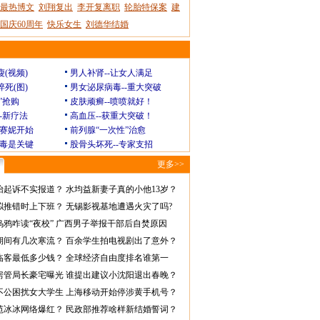
最热博文
刘翔复出
李开复离职
轮胎特保案
建
国庆60周年
快乐女生
刘德华结婚
瘦(视频)
男人补肾--让女人满足
猝死(图)
男女泌尿病毒--重大突破
”抢购
皮肤顽癣--喷喷就好！
--新疗法
高血压--获重大突破！
赛妮开始
前列腺“一次性”治愈
毒是关键
股骨头坏死--专家支招
更多>>
怡起诉不实报道？
水均益新妻子真的小他13岁？
拟推错时上下班？
无锡影视基地遭遇火灾了吗?
乌鸦咋读“夜校”
广西男子举报干部后自焚原因
期间有几次寒流？
百余学生拍电视剧出了意外？
临客最低多少钱？
全球经济自由度排名谁第一
房管局长豪宅曝光
谁提出建议小沈阳退出春晚？
不公困扰女大学生
上海移动开始停涉黄手机号？
范冰冰网络爆红？
民政部推荐啥样新结婚誓词？