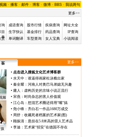
视频
-
播客
-
邮件
-
博客
-
微博
-
BBS
-
我说两句
更多>>
查询
成语查询
股市行情
疾病查询
网址大全
节目
生字快认
基金排行
药品查询
IP查询
单
欣赏
单词翻译
车型查询
女人宝典
小说阅读
更多>>
点击进入搜狐文化艺术博客群
水天中
：
谁逼得画家杜泳樵出家
秦全耀
：
河南人对奥巴马弟媳无兴趣
庸人
：
虚构历史的京味小说正流行
宋燕
：
时尚杂志的害人价值观
视频
江心岛
：
想混艺术圈还得用“嘴”搞
尧小锋
：
齐白石一作品1680万成交
周舒
：
收藏死者档案的艺术家(图)
顾振清
：
悬挂在5.8米高的雷人艺术品
李迪
：
艺术家“招安”在德国不存在
女孩