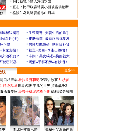
科比新地下情人浮出水面
直击：比甲联赛球员小腿被当场踹断
格陵兰岛足球赛前冰山坍塌
!
玲丰胸秘诀揭秘
生殖病毒--夫妻生活的杀手
到你尖叫(图)
皮肤顽癣--最新疗法抗复发
坏习惯
男性功能障碍--别盲目补肾
--专家支招！
祛斑--美白--李湘出绝招！
为何久治不愈？
丰胸：美女喝汤--胸部就大
肾”秘密武器
喝酒--千杯不醉--有妙招！
更多>>
无线
对口相声集
杜拉拉升职记
张震讲故事
红楼梦
1-精绝古城
世界名著
平凡的世界
货币战争2
毒杀毒专家
经典手机游游格斗集
福彩3D走势图
情史
李冰冰被爆已婚
揭秘生父离婚内幕