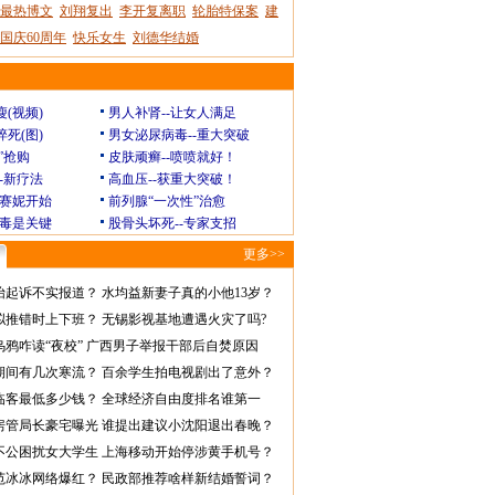
最热博文
刘翔复出
李开复离职
轮胎特保案
建
国庆60周年
快乐女生
刘德华结婚
瘦(视频)
男人补肾--让女人满足
猝死(图)
男女泌尿病毒--重大突破
”抢购
皮肤顽癣--喷喷就好！
--新疗法
高血压--获重大突破！
赛妮开始
前列腺“一次性”治愈
毒是关键
股骨头坏死--专家支招
更多>>
怡起诉不实报道？
水均益新妻子真的小他13岁？
拟推错时上下班？
无锡影视基地遭遇火灾了吗?
乌鸦咋读“夜校”
广西男子举报干部后自焚原因
期间有几次寒流？
百余学生拍电视剧出了意外？
临客最低多少钱？
全球经济自由度排名谁第一
房管局长豪宅曝光
谁提出建议小沈阳退出春晚？
不公困扰女大学生
上海移动开始停涉黄手机号？
范冰冰网络爆红？
民政部推荐啥样新结婚誓词？