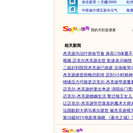
我的天职是搜索
相关新闻
·
杰克逊为治疗拼命节食 身高178体重不
·
视频:迈克尔杰克逊去世 歌迷表示惋惜
·
二姐赶到医院杰克逊已病逝 当场痛哭(
·
杰克逊逝世前晚仍彩排 迟到3小时精神
·
情绪压力可能是迈克尔-杰克逊早逝重
·
迈克尔-杰克逊的复出奇迹 演唱会门票
·
迈克尔-杰克逊婚姻生活:娶过猫王女儿
·
让迈克尔-杰克逊凭空蒸发的魔术大师
·
法国默剧大师马塞尔逝世 被杰克逊视
·
第18届MTV电影奖揭晓 《暮光之城》5项