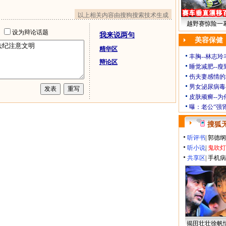
以上相关内容由搜狗搜索技术生成
越野赛惊险一幕
址
设为辩论话题
我来说两句
美容保健
精华区
丰胸--林志
辩论区
睡觉减肥--瘦
伤夫妻感情的
男女泌尿病毒
皮肤顽癣--
曝：老公“强
搜狐
听评书
|
郭德纲
听小说
|
鬼吹灯
共享区
|
手机病
揭田壮壮徐帆