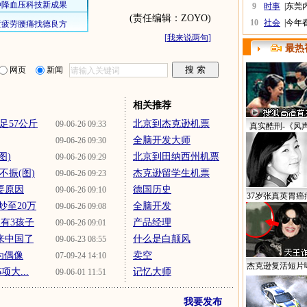
9
时事
|
东莞
(责任编辑：ZOYO)
10
社会
|
今年
[
我来说两句
]
最热
网页
新闻
相关推荐
足57公斤
北京到杰克逊机票
09-06-26 09:33
真实酷刑-《风
全脑开发大师
09-06-26 09:30
图)
北京到田纳西州机票
09-06-26 09:29
不振(图)
杰克逊留学生机票
09-06-26 09:23
要原因
德国历史
09-06-26 09:10
37岁张真英胃癌
炒至20万
全脑开发
09-06-26 09:08
 有3孩子
产品经理
09-06-26 09:01
来中国了
什么是白颠风
09-06-23 08:55
为偶像
卖空
07-09-24 14:10
杰克逊复活短片
大...
记忆大师
09-06-01 11:51
我要发布