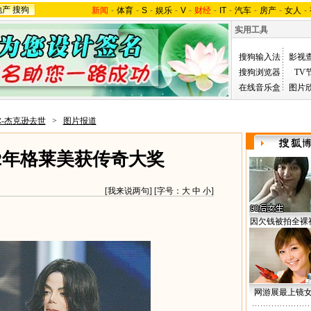
地产
搜狗
新闻
-
体育
-
S
-
娱乐
-
V
-
财经
-
IT
-
汽车
-
房产
-
女人
-
实用工具
搜狗输入法
影视
搜狗浏览器
TV
在线音乐盒
图片
-杰克逊去世
>
图片报道
2年格莱美获传奇大奖
[
我来说两句
] [字号：
大
中
小
]
因欠钱被拍全裸
网游展最上镜