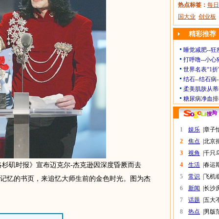
热点标签：
每日
国大业
创业板
精彩推荐
睡觉减肥--狂
打呼噜--小心
世界名表“1折
结石--结石病
柔美肌肤从蒂
糖尿病净血排
1
娱乐
|
章子
2
焦点
|
北京
3
视角
|
千只
洛杉矶时报》宣布迈克尔-杰克逊因深度昏厥而去
4
生活
|
春运
5
常识
|
飞机
记忆的书页，来追忆大师生前的金色时光。图为杰
6
新闻
|
长沙
7
话题
|
五大
8
热点
|
男版