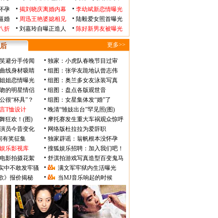
怀孕
揭刘晓庆离婚内幕
李幼斌新恋情曝光
逼婚
周迅王艳婆媳相见
陆毅爱女照首曝光
八折
刘嘉玲自曝正造人
陈好新男友被曝光
更多>>
后
笑避分手传闻
独家：小虎队春晚节目过审
曲线身材吸睛
组图：张学友跪地认曾志伟
姐姐恋情曝光
组图：奥兰多女友泳装写真
吻的明星情侣
组图：盘点各版观世音
公很“杯具”？
组图：女星集体发“婚”了
言T恤设计
晚清“雏妓出台”罕见照(图)
舞狂欢！(图)
摩托赛发生重大车祸观众惊呼
》演员今昔变化
网络版杜拉拉为爱辞职
瞬间有奖征集
独家辟谣：翁帆根本没怀孕
娱乐影视库
搜狐娱乐招聘：加入我们吧！
电影拍摄花絮
舒淇拍游戏写真造型百变鬼马
实中不敢发牢骚
满文军牢狱内生活曝光
歌》报价揭秘
当MJ音乐响起的时候