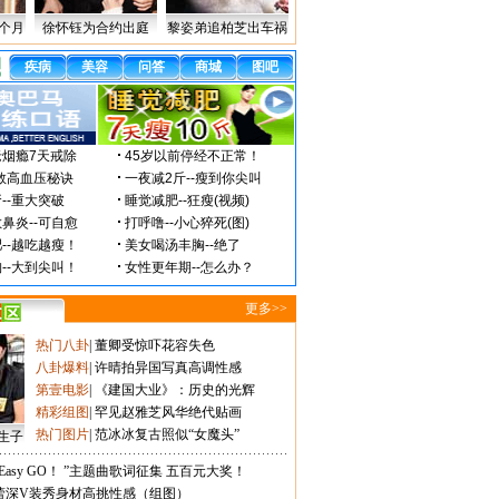
个月
徐怀钰为合约出庭
黎姿弟追柏芝出车祸
更多>>
热门八卦
|
董卿受惊吓花容失色
八卦爆料
|
许晴拍异国写真高调性感
第壹电影
|
《建国大业》：历史的光辉
精彩组图
|
罕见赵雅芝风华绝代贴画
热门图片
|
范冰冰复古照似“女魔头”
生子
Easy GO！ ”主题曲歌词征集 五百元大奖！
蕾深V装秀身材高挑性感（组图）