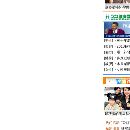
黎姿被曝怀孕两
最凄惨的明星私
热门活动
|
“公益
精彩图集
|
林熙