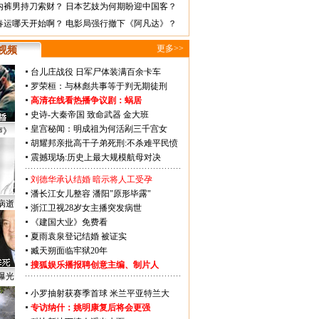
内裤男持刀索财？
日本艺妓为何期盼迎中国客？
春运哪天开始啊？
电影局强行撤下《阿凡达》？
更多>>
视频
台儿庄战役 日军尸体装满百余卡车
罗荣桓：与林彪共事等于判无期徒刑
高清在线看热播争议剧：
蜗居
史诗-大秦帝国
致命武器
金大班
皇宫秘闻：明成祖为何活剐三千宫女
声》
胡耀邦亲批高干子弟死刑:不杀难平民愤
震撼现场:历史上最大规模航母对决
刘德华承认结婚 暗示将人工受孕
潘长江女儿整容 潘阳"原形毕露"
病逝
浙江卫视28岁女主播突发病世
《建国大业》免费看
夏雨袁泉登记结婚 被证实
臧天朔面临牢狱20年
搜狐娱乐播报聘创意主编、制片人
曝光
小罗抽射获赛季首球 米兰平亚特兰大
专访纳什：姚明康复后将会更强