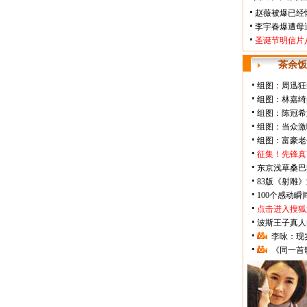
赵薇被爆已经
李宇春爆遭母
圣诞节明信片
茶余饭
组图：周迅狂
组图：林嘉绮
组图：陈冠希
组图：当众激
组图：富豪老
征集！先锋真
东京浅草桑巴
83版《射雕
100个感动
点击进入搜狐
波斯王子真人
李咏：现
《同一首