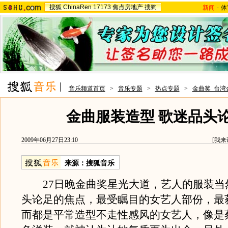
搜狐
ChinaRen
17173
焦点房地产
搜狗
新闻
-
体
音乐频道首页
>
音乐专题
>
热点专题
>
金曲奖_台湾
金曲服装造型 歌迷品头
2009年06月27日23:10
[
我来
来源：
搜狐音乐
27日晚金曲奖星光大道，艺人的服装当
头论足的焦点，最受瞩目的女艺人部份，最
而都是平常造型不走性感风的女艺人，像是