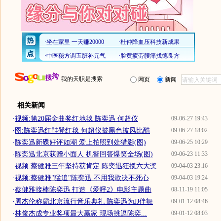
我的天职是搜索
网页
新闻
相关新闻
·
视频:第20届金曲奖红地毯 陈奕迅 何超仪
09-06-27 19:43
·
图:陈奕迅红鞋登红毯 何超仪披黑色披风比酷
09-06-27 18:02
·
陈奕迅新碟好评如潮 爱上拍照到处猎影(图)
09-06-25 10:29
·
陈奕迅北京获赠小面人 机智回答爆笑全场(图)
09-06-23 11:33
·
视频:蔡健雅三年坚持获肯定 陈奕迅狂揽六大奖
09-04-03 23:16
·
视频:蔡健雅"猛追"陈奕迅 不用我歌决不死心
09-04-03 19:24
·
蔡健雅接棒陈奕迅 打造《爱呼2》电影主题曲
08-11-19 11:05
·
周杰伦称霸北京流行音乐典礼 陈奕迅为JJ伴舞
09-01-12 08:46
·
林俊杰成专业奖项最大赢家 现场挑逗陈奕...
09-01-12 08:03