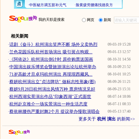
我的天职是搜索
网页
新闻
相关新闻
·
话剧《奋斗》杭州演出笑声不断 场外义卖热烈
09-03-19 15:28
·
兰色花园乐队杭州首场演出 吸引斑点狗观...
09-01-13 12:57
·
《阿依达》杭州演出倒计时 原价购票送国画
08-10-31 14:56
·
中国演出娱乐博览会暨旅游演出论坛杭州举办
08-10-09 21:52
·
71岁高龄才旦卓玛杭州演出 再现现西藏风...
08-10-01 10:25
·
蔡妍杭州演出立"贞洁牌坊" 做标志性形象(图)
08-09-26 11:21
·
蔡妍9月28日杭州演出风情万种 票房情况见好
08-09-23 15:31
·
杭州西湖实景演出作品"印象西湖"正式面世
08-07-14 18:06
·
杭州赴京推介一场实景演出一种生活态度
08-07-11 08:33
·
蔡依林腰伤严重封舞2个月 提议举办慢歌演唱会
09-05-13 17:40
更多关于
杭州 演出
的新闻>>