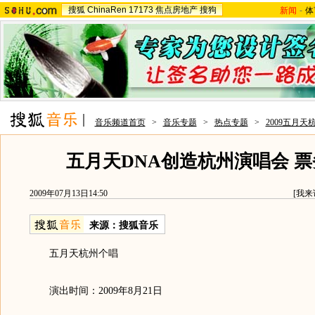
搜狐
ChinaRen
17173
焦点房地产
搜狗
新闻
-
体
音乐频道首页
>
音乐专题
>
热点专题
>
2009五月天
五月天DNA创造杭州演唱会 
2009年07月13日14:50
[
我来
来源：
搜狐音乐
五月天杭州个唱
演出时间：2009年8月21日