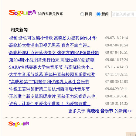
我的天职是搜索
网页
新闻
相关新闻
·
视频:曾轶可改编小情歌 高晓松力挺其创作才华
09-07-18 21:14
·
高晓松大赞湖南卫视无黑幕 直言不靠当评...
09-07-04 10:54
·
高晓松犀利点评落选快女:张佑方的RAP像是秧歌
09-07-04 10:51
·
第204期:小沈阳常州行始末 高晓松娶80后娇妻
09-06-16 17:24
·
SARA性感突袭大学生音乐节 与高晓松为小...
07-11-14 14:13
·
大学生音乐节落幕 高晓松喜获校园音乐贡献奖
07-11-14 09:11
·
"高晓松第二"闪耀伊利优酸乳大学生音乐节
07-08-30 15:03
·
许巍王若琳领衔第二届杭州西湖现代音乐节
09-04-29 08:11
·
王若琳全新专辑温暖发片 喜获王力宏赠送吉他
09-01-19 07:41
·
许巍，让我们更爱这个世界！ 为爱留影重...
08-10-31 14:35
更多关于
高晓松 音乐节
的新闻>>
以上