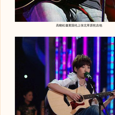
高晓松邀黄国伦上张北草原抡吉他