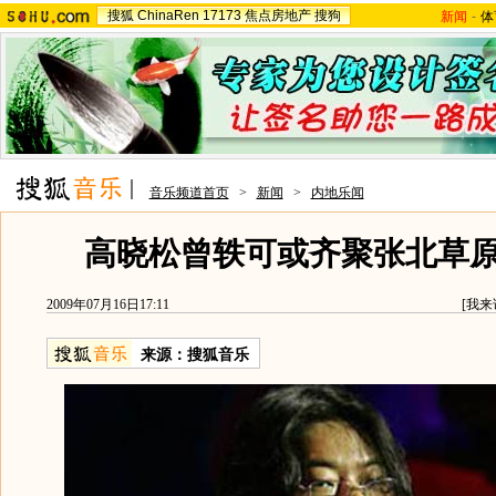
搜狐
ChinaRen
17173
焦点房地产
搜狗
新闻
-
体
音乐频道首页
>
新闻
>
内地乐闻
高晓松曾轶可或齐聚张北草
2009年07月16日17:11
[
我来
来源：
搜狐音乐