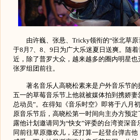
由许巍、张悬、Tricky领衔的“张北草原
于8月7、8、9日为广大乐迷夏日送爽。随
近，除了普罗大众，越来越多的圈内明星也
张罗组团前往。
著名音乐人高晓松素来是户外音乐节的
五一的草莓音乐节上他就被媒体拍到携娇妻
总动员”。在得知《音乐时空》即将于八月
原音乐节后，高晓松第一时间向主办方预定
露他计划邀请同为“快女”评委的台湾资深音
同前往草原撒欢儿，还打算一起登台弹吉他