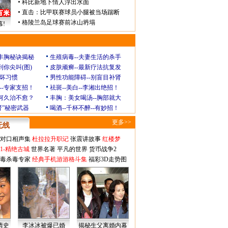
科比新地下情人浮出水面
直击：比甲联赛球员小腿被当场踹断
格陵兰岛足球赛前冰山坍塌
!
玲丰胸秘诀揭秘
生殖病毒--夫妻生活的杀手
到你尖叫(图)
皮肤顽癣--最新疗法抗复发
坏习惯
男性功能障碍--别盲目补肾
--专家支招！
祛斑--美白--李湘出绝招！
为何久治不愈？
丰胸：美女喝汤--胸部就大
肾”秘密武器
喝酒--千杯不醉--有妙招！
更多>>
无线
对口相声集
杜拉拉升职记
张震讲故事
红楼梦
1-精绝古城
世界名著
平凡的世界
货币战争2
毒杀毒专家
经典手机游游格斗集
福彩3D走势图
情史
李冰冰被爆已婚
揭秘生父离婚内幕