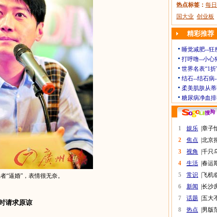
热点标签：
每日
国大业
创业板
精彩推荐
睡觉减肥--狂
打呼噜--小心
世界名表“1折
结石--结石病
柔美肌肤从蒂
糖尿病净血排
1
娱乐
|
章子
2
焦点
|
北京
3
视角
|
千只
4
生活
|
春运
5
常识
|
飞机
者“逼婚”，表情很无奈。
6
新闻
|
长沙
7
话题
|
五大
小时请求原谅
8
热点
|
男版