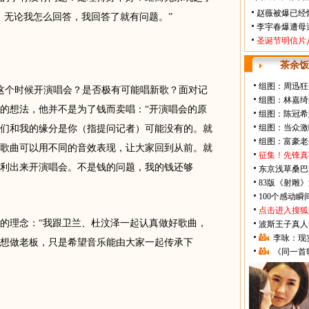
赵薇被爆已经
，无论我怎么回答，我回答了就有问题。”
李宇春爆遭母
圣诞节明信片
茶余饭
组图：周迅狂
个时候开演唱会？是否极有可能唱新歌？面对记
组图：林嘉绮
的想法，他并不是为了钱而卖唱：“开演唱会的原
组图：陈冠希
组图：当众激
们和我的缘分是你（指提问记者）可能没有的。就
组图：富豪老
歌曲可以用不同的音效表现，让大家回到从前。就
征集！先锋真
利出来开演唱会。不是钱的问题，我的钱还够
东京浅草桑巴
83版《射雕
100个感动
点击进入搜狐
理念：“我跟卫兰、杜汶泽一起认真做好歌曲，
波斯王子真人
李咏：现
想做老板，只是希望音乐能由大家一起传承下
《同一首