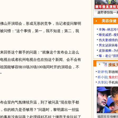
越野赛惊险一幕
美容保健
山开演唱会，形成无形的竞争，当记者提问黎明
丰胸--林志
被问懵：“这个事情，第一，我不知道；第二，我
睡觉减肥--瘦
伤夫妻感情的
男女泌尿病毒
皮肤顽癣--
回答这个棘手的问题：“就像这个发布会上这么
曝：老公“强
电视台或者杭州电视台也在拍这个新闻、会不会有
搜狐
国能够容纳10场20场100场同时开的演唱会，不
听评书
|
郭德纲
”
听小说
|
鬼吹灯
共享区
|
手机病
会室内气氛继续升温，到了被问及“现在歌手都
，你的精力是否够用？”问题时，黎明露出一丝愠
揭田壮壮徐帆
的事有没有问题？处理得好不好？继而无奈玩起了