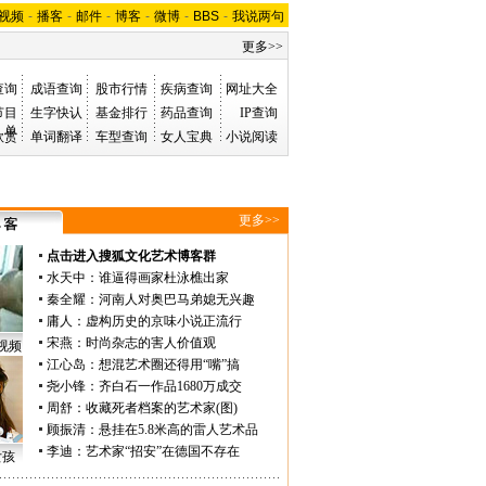
视频
-
播客
-
邮件
-
博客
-
微博
-
BBS
-
我说两句
更多>>
查询
成语查询
股市行情
疾病查询
网址大全
节目
生字快认
基金排行
药品查询
IP查询
单
欣赏
单词翻译
车型查询
女人宝典
小说阅读
更多>>
点击进入搜狐文化艺术博客群
水天中
：
谁逼得画家杜泳樵出家
秦全耀
：
河南人对奥巴马弟媳无兴趣
庸人
：
虚构历史的京味小说正流行
宋燕
：
时尚杂志的害人价值观
视频
江心岛
：
想混艺术圈还得用“嘴”搞
尧小锋
：
齐白石一作品1680万成交
周舒
：
收藏死者档案的艺术家(图)
顾振清
：
悬挂在5.8米高的雷人艺术品
李迪
：
艺术家“招安”在德国不存在
女孩