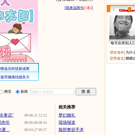
[
我来说两句
(1条)
]
每天在吞别人
漂在海外
|
为什
型男索女
|
晒晒
网页
新闻
相关推荐
夫妻店"
梦幻婚礼
09-06-21 12:12
周杰伦
现场报道
09-06-08 08:24
...
脸部整容手术
09-03-27 09:57