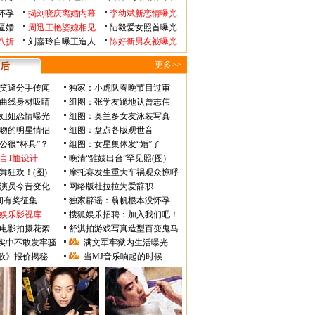
怀孕
揭刘晓庆离婚内幕
李幼斌新恋情曝光
逼婚
周迅王艳婆媳相见
陆毅爱女照首曝光
八折
刘嘉玲自曝正造人
陈好新男友被曝光
更多>>
后
笑避分手传闻
独家：小虎队春晚节目过审
曲线身材吸睛
组图：张学友跪地认曾志伟
姐姐恋情曝光
组图：奥兰多女友泳装写真
吻的明星情侣
组图：盘点各版观世音
公很“杯具”？
组图：女星集体发“婚”了
言T恤设计
晚清“雏妓出台”罕见照(图)
舞狂欢！(图)
摩托赛发生重大车祸观众惊呼
》演员今昔变化
网络版杜拉拉为爱辞职
瞬间有奖征集
独家辟谣：翁帆根本没怀孕
娱乐影视库
搜狐娱乐招聘：加入我们吧！
电影拍摄花絮
舒淇拍游戏写真造型百变鬼马
实中不敢发牢骚
满文军牢狱内生活曝光
歌》报价揭秘
当MJ音乐响起的时候