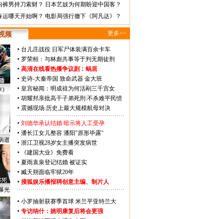
内裤男持刀索财？
日本艺妓为何期盼迎中国客？
春运哪天开始啊？
电影局强行撤下《阿凡达》？
更多>>
视频
台儿庄战役 日军尸体装满百余卡车
罗荣桓：与林彪共事等于判无期徒刑
高清在线看热播争议剧：
蜗居
史诗-大秦帝国
致命武器
金大班
皇宫秘闻：明成祖为何活剐三千宫女
声》
胡耀邦亲批高干子弟死刑:不杀难平民愤
震撼现场:历史上最大规模航母对决
刘德华承认结婚 暗示将人工受孕
潘长江女儿整容 潘阳"原形毕露"
病逝
浙江卫视28岁女主播突发病世
《建国大业》免费看
夏雨袁泉登记结婚 被证实
臧天朔面临牢狱20年
搜狐娱乐播报聘创意主编、制片人
曝光
小罗抽射获赛季首球 米兰平亚特兰大
专访纳什：姚明康复后将会更强