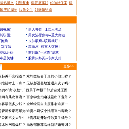
最热博文
刘翔复出
李开复离职
轮胎特保案
建
国庆60周年
快乐女生
刘德华结婚
瘦(视频)
男人补肾--让女人满足
猝死(图)
男女泌尿病毒--重大突破
”抢购
皮肤顽癣--喷喷就好！
--新疗法
高血压--获重大突破！
赛妮开始
前列腺“一次性”治愈
毒是关键
股骨头坏死--专家支招
更多>>
怡起诉不实报道？
水均益新妻子真的小他13岁？
拟推错时上下班？
无锡影视基地遭遇火灾了吗?
乌鸦咋读“夜校”
广西男子举报干部后自焚原因
期间有几次寒流？
百余学生拍电视剧出了意外？
临客最低多少钱？
全球经济自由度排名谁第一
房管局长豪宅曝光
谁提出建议小沈阳退出春晚？
不公困扰女大学生
上海移动开始停涉黄手机号？
范冰冰网络爆红？
民政部推荐啥样新结婚誓词？