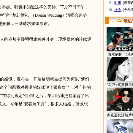
9
时事
|
东莞
起。我也不知道这样的安排。”7月22日下午，
10
社会
|
今年
“梦幻婚礼”（Dream Wedding）演唱会造势，
最热
他开脱，一味请求媒体原谅。
的麻烦令黎明很难独善其身，现场媒体的连续逼
真实酷刑-《风
婚讯，发布会一开始黎明就被提问为何以“梦幻
37岁张真英胃癌
“这个问题我对香港的媒体说了很多次了，对广州的
”在得到肯定的回答之后，黎明迅速把答案背了出
意义。今年是‘双春兼闰月’，很多人结婚，所以想
杰克逊复活短片