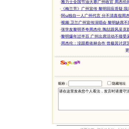
·
雅力士全国节油大赛广州收官 周杰伦
·
《梅兰芳》广州宣传 黎明回应质疑:我
·
阿sa独自一人广州代言 分不清真假周杰伦
·
视频:卫兰广州宣传演唱会 黎明缺席不
·
张学友黎明齐夸周杰伦 陶喆跟风吴克
·
黎明爆年过半百 广州出席活动不接受采
·
周杰伦：没跟蔡依林合作 曾极其讨厌
昵称：
隐藏地