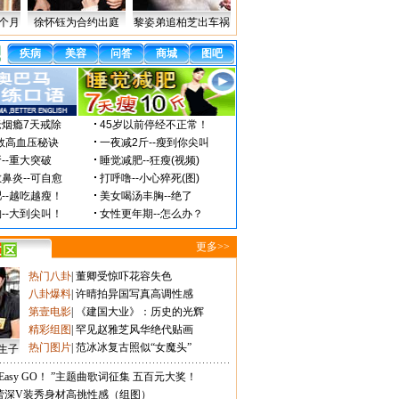
个月
徐怀钰为合约出庭
黎姿弟追柏芝出车祸
更多>>
热门八卦
|
董卿受惊吓花容失色
八卦爆料
|
许晴拍异国写真高调性感
第壹电影
|
《建国大业》：历史的光辉
精彩组图
|
罕见赵雅芝风华绝代贴画
热门图片
|
范冰冰复古照似“女魔头”
生子
Easy GO！ ”主题曲歌词征集 五百元大奖！
蕾深V装秀身材高挑性感（组图）