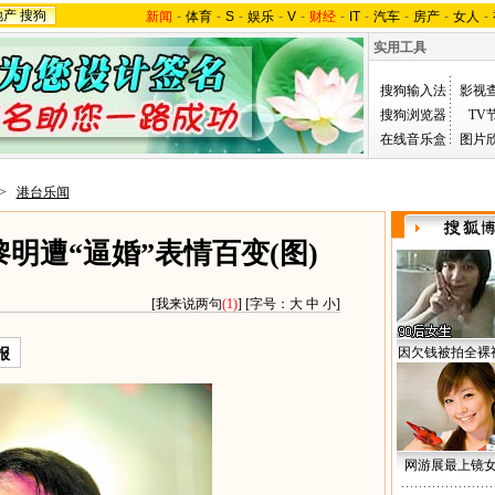
地产
搜狗
新闻
-
体育
-
S
-
娱乐
-
V
-
财经
-
IT
-
汽车
-
房产
-
女人
-
实用工具
搜狗输入法
影视
搜狗浏览器
TV
在线音乐盒
图片
>
港台乐闻
明遭“逼婚”表情百变(图)
[
我来说两句
(1)
] [字号：
大
中
小
]
因欠钱被拍全裸
报
网游展最上镜