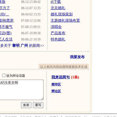
捧场
dj下载
08-12-15 08:42
尽力了
北京婚礼
08-12-07 12:35
(...
婚礼现场策划
08-04-02 13:35
影响票房
主题婚礼现场布置
07-09-12 22:06
群不服气
演唱会
07-08-15 09:51
访(图)
产品发布
06-07-10 09:58
艺人生活
特色婚礼
09-06-21 10:59
更多关于
黎明 广州
的新闻>>
我要发布
以上相关内容由搜狗搜索技术生成
址
设为辩论话题
我来说两句
(1条)
精华区
辩论区