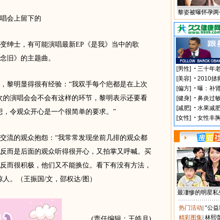
黎姿被曝怀孕两
唱会上留下的
绅士，有可能演唱最新EP《是我》当中的歌
念旧》的主题曲。
黎明显得很有经验：“我双手每个疤都是在上次
次的演唱会会不会有这样的环节，黎明表示还要看
想，令观众开心是一个很简单的要求。”
流的观众抱怨：“我常常发现坐前几排的观众都
反而是后面的观众听得很开心，又拍掌又呼喊。买
反而很积极，他们又不能换位。看下有没有方法，
人。（王振国/文，邵权达/图）
最凄惨的明星私
热门活动
|
“公益
精彩图集
|
林熙
(责任编辑：王皓月)