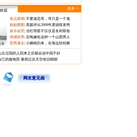
更多>>
焦点新闻
|
不要迷恋哥，哥只是一个鬼
贴贴图图
|
英媒评出2009年度搞怪发明
娱乐旮旯
|
当红明星不仅仅是名利双收
情感世界
|
后悔嫁给这样一个山西男人
型男索女
|
小糖精归来，在海边轻轻舞
口水
么出过国的人回来之后都会说中国不好
自己的旗袍照
暴雨过后天空依旧晴朗
网友意见箱