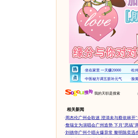
我的天职是搜索
相关新闻
·
周杰伦广州会歌迷 澄清未与蔡依林开"
·
詹瑞文为演唱会广州造势 下月"恶搞"
·
刘德华广州个唱火爆异常 黎明陈奕迅也要