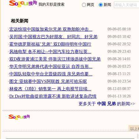
我的天职是搜索
网页
新闻
相关新闻
·
宏远惊现中国版加索尔兄弟 双胞胎盼冲击...
09-09-05 00:18
·
吴邦国:中国视古巴为好朋友、好同志、好兄弟
09-09-03 10:42
·
霍华德罗斯祝福"兄弟" 双D期待明年中国行
09-09-02 20:52
·
风驰电掣 各不相让--中国汽车拉力赛坛英...
09-08-29 23:43
·
双D夜游黄浦江美景 停靠滨江球场选拔中国兄弟
09-08-26 14:01
·
华天华明兄弟将代表中国征亚运 自荐当形...
09-08-20 03:25
·
中国队轻取中华台北晋级四强 亲兄弟也要...
09-08-15 11:21
·
图文:亚锦赛中国VS阿联酋 兄弟可拾乐呢
09-08-10 23:54
·
林俊杰《JJ陸》销售第一 再上电视节目续...
08-12-03 08:37
·
Dr.Dre对歌曲提前泄露不满 新歌讲述复杂恋情
09-01-13 16:26
更多关于
中国 兄弟
的新闻>>
以上