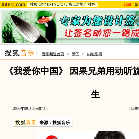
搜狐
ChinaRen
17173
焦点房地产
搜狗
新闻
-
体
音乐频道首页
>
新闻
>
内地乐闻
《我爱你中国》 因果兄弟用动听
生
2009年09月09日07:15
[
我来
来源：
搜狐音乐