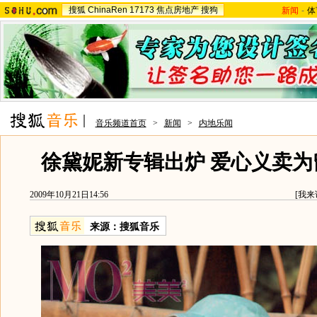
搜狐
ChinaRen
17173
焦点房地产
搜狗
新闻
-
体
音乐频道首页
>
新闻
>
内地乐闻
徐黛妮新专辑出炉 爱心义卖为
2009年10月21日14:56
[
我来
来源：
搜狐音乐