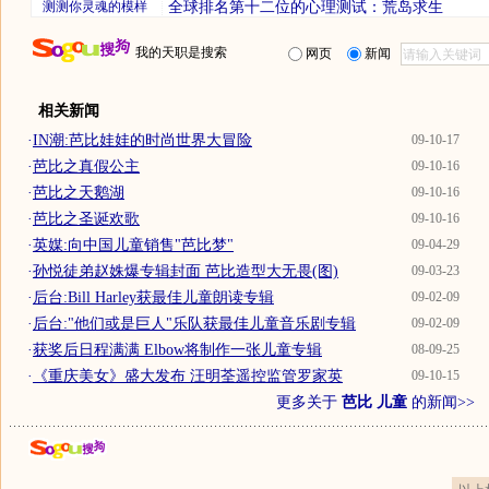
测测你灵魂的模样
全球排名第十二位的心理测试：荒岛求生
我的天职是搜索
网页
新闻
相关新闻
·
IN潮:芭比娃娃的时尚世界大冒险
09-10-17
·
芭比之真假公主
09-10-16
·
芭比之天鹅湖
09-10-16
·
芭比之圣诞欢歌
09-10-16
·
英媒:向中国儿童销售"芭比梦"
09-04-29
·
孙悦徒弟赵姝爆专辑封面 芭比造型大无畏(图)
09-03-23
·
后台:Bill Harley获最佳儿童朗读专辑
09-02-09
·
后台:"他们或是巨人"乐队获最佳儿童音乐剧专辑
09-02-09
·
获奖后日程满满 Elbow将制作一张儿童专辑
08-09-25
·
《重庆美女》盛大发布 汪明荃遥控监管罗家英
09-10-15
更多关于
芭比 儿童
的新闻>>