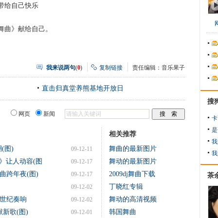
带给自己快乐
曲》献给自己。
我来说两句
(
0
)
复制链接
责任编辑：音乐果子
直击归真堂养熊基地开放日
搜
网页
新闻
卡
是
相关推荐
我
(图)
舞曲的最新图片
09-12-11
我
》让人动容(图
舞动的最新图片
09-12-17
曲跨年夜(图)
2009dj舞曲下载
09-12-17
茶
丁晓红专辑
09-12-02
会世纪奏响
舞动的高清视频
09-12-02
新歌(图)
韩国舞曲
09-12-01