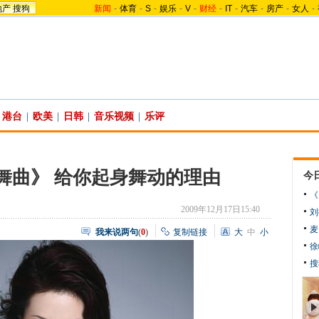
地产
搜狗
新闻
-
体育
-
S
-
娱乐
-
V
-
财经
-
IT
-
汽车
-
房产
-
女人
-
港台
|
欧美
|
日韩
|
音乐视频
|
乐评
舞曲》 给你起身舞动的理由
今
《
2009年12月17日15:40
刘
麦
我来说两句
(
0
)
复制链接
大
中
小
徐
搜