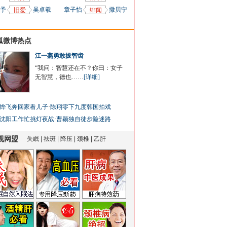
予
吴卓羲
章子怡
撒贝宁
旧爱
绯闻
狐微博热点
江一燕勇敢拔智齿
“我问：智慧还在不？你曰：女子
无智慧，德也……
[详细]
烨飞奔回家看儿子
·
陈翔零下九度韩国拍戏
沈阳工作忙挑灯夜战
·
曹颖独自徒步险迷路