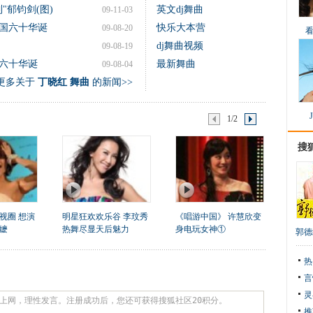
"郁钧剑(图)
英文dj舞曲
09-11-03
国六十华诞
快乐大本营
09-08-20
dj舞曲视频
09-08-19
六十华诞
最新舞曲
09-08-04
更多关于
丁晓红 舞曲
的新闻>>
1/2
搜
视圈 想演
明星狂欢欢乐谷 李玟秀
《唱游中国》 许慧欣变
嬷
热舞尽显天后魅力
身电玩女神①
郭德
热
言
灵
推