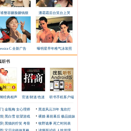
看谁整容砸脸砸钱狠
潘霜霜后台笑台上哭
Jessica C.全新广告
曝明星早年稚气泳装照
狐听书
纲经典相声
官迷/财迷/色迷
听书手机客户端
门
|
金瓶梅
女心理师
黑道风云20年
鬼吹灯
情
|
黑白雪
欲望游戏
裸婚
幕前幕后
极品姐妹
异
|
黑猫的狞笑
考骨
牧野诡事
死亡时间表
荐
|
宝贝这样做真棒
读懂面试经
人性管理