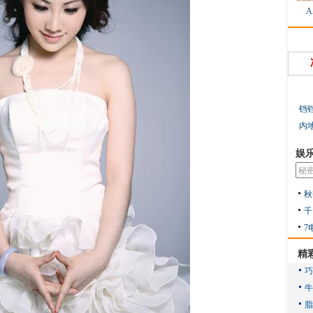
铛
内
娱
秋
千
7
精