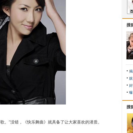
搜
揭
娱
好
曝
搜
。”没错，《快乐舞曲》就具备了让大家喜欢的潜质。