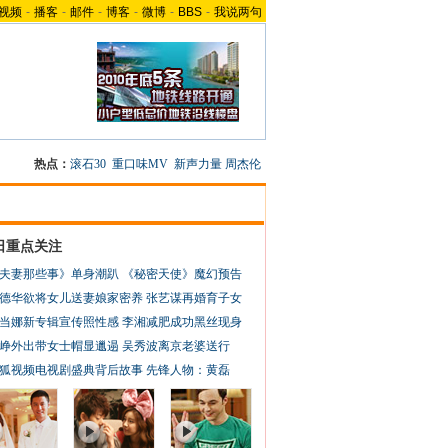
视频
-
播客
-
邮件
-
博客
-
微博
-
BBS
-
我说两句
热点：
滚石30
重口味MV
新声力量
周杰伦
日重点关注
夫妻那些事》单身潮趴
《秘密天使》魔幻预告
德华欲将女儿送妻娘家密养
张艺谋再婚育子女
当娜新专辑宣传照性感
李湘减肥成功黑丝现身
峥外出带女士帽显邋遢
吴秀波离京老婆送行
狐视频电视剧盛典背后故事
先锋人物：黄磊