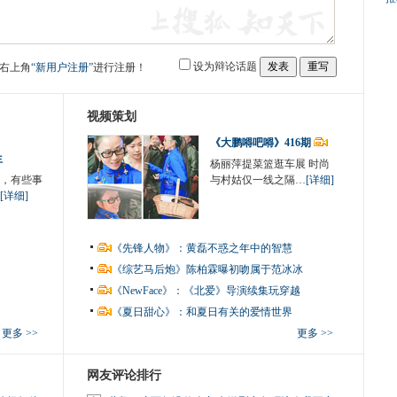
设为辩论话题
右上角
“新用户注册”
进行注册！
视频策划
《大鹏嘚吧嘚》416期
生
杨丽萍提菜篮逛车展 时尚
，有些事
与村姑仅一线之隔…
[详细]
[详细]
《先锋人物》：黄磊不惑之年中的智慧
《综艺马后炮》陈柏霖曝初吻属于范冰冰
《NewFace》：《北爱》导演续集玩穿越
《夏日甜心》：和夏日有关的爱情世界
更多 >>
更多 >>
网友评论排行