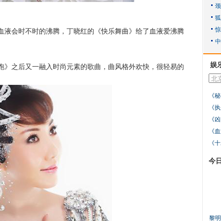
液会时不时的沸腾，丁晓红的《快乐舞曲》给了血液爱沸腾
娱
》之后又一融入时尚元素的歌曲，曲风格外欢快，很轻易的
。
《秘
《执
《凶
《血
《十
今
黎明