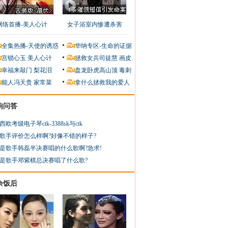
网络首播-美人心计
女子浴室内惨遭杀害
全集热播-天使的诱惑
华纳专区-生命的证据
宫锁心玉
美人心计
拯救女兵司徒慧
画皮
幸福来敲门
梨花泪
盘龙卧虎高山顶
毒刺
能人冯天贵
家常菜
拿什么拯救我的爱人
狗问答
西欧考级电子琴ctk-3388sk与ctk
歌手评价怎么样啊?好像不错的样子?
是歌手韩磊半决赛唱的什么歌啊?急求!
是歌手邓紫棋总决赛唱了什么歌?
余饭后