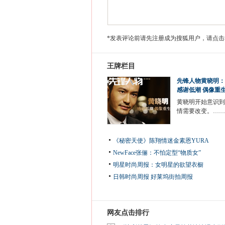
*发表评论前请先注册成为搜狐用户，请点击
王牌栏目
先锋人物黄晓明：
感谢低潮 偶像重
黄晓明开始意识到
情需要改变。……
《秘密天使》陈翔情迷金素恩YURA
NewFace张俪：不怕定型“物质女”
明星时尚周报：女明星的欲望衣橱
日韩时尚周报
好莱坞街拍周报
网友点击排行