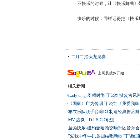
不快乐的时候，让《快乐舞曲》
快乐的时候，同样记得把《快乐舞
二月二抬头龙见喜
上网从搜狗开始
相关新闻
·
Lady Gaga引领时尚 丁晓红掀复古风潮
·
《国家》广为传唱 丁晓红《我爱我家
·
布衣乐队联手台湾DJ 制造经典摇滚舞
·
MV:温岚 - D.I.S.C.O(图)
·
圣诞快乐-纽约曼哈顿交响乐团音乐
·
"爱我中华—民族团结唱新歌"丁晓红献