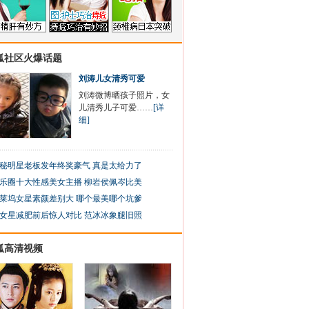
狐社区火爆话题
刘涛儿女清秀可爱
刘涛微博晒孩子照片，女
儿清秀儿子可爱……
[详
细]
秘明星老板发年终奖豪气 真是太给力了
乐圈十大性感美女主播 柳岩侯佩岑比美
莱坞女星素颜差别大 哪个最美哪个坑爹
女星减肥前后惊人对比 范冰冰象腿旧照
狐高清视频