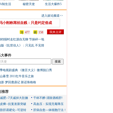
AA制生活
秘密天使
生活大爆炸5
进入娱论频道>>
冯小刚称屌丝自贱：只是约定俗成
顶
477
砸
158
铛铛报时走红源自无聊 节操碎一地
地版《乱世佳人》：只见乱 不见情
乐大事件
季电视剧盛典
《微言大义》微博脱口秀
山暮雪
2011红牛音乐之旅
电影
梦回鹿鼎记
新还珠格格
彩推荐