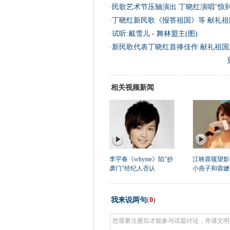
·
民歌艺术节压轴演出 丁晓红演唱"惊到
·
丁晓红新民歌《报答祖国》等 献礼祖
·
试听:戴雪儿 - 舞林盟主(图)
·
新民歌代表丁晓红首捧佳作 献礼祖国
相关视频新闻
李宇春《whyme》陷"抄
江映蓉窥望影
袭门"经纪人否认
小燕子和蓉嬷
我来说两句
(
0
)