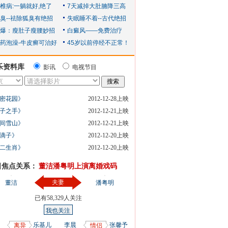
乐资料库
影讯
电视节目
密花园》
2012-12-28上映
子之手》
2012-12-21上映
间雪山》
2012-12-21上映
滴子》
2012-12-20上映
二生肖》
2012-12-20上映
日焦点关系：
董洁潘粤明上演离婚戏码
夫妻
董洁
潘粤明
已有
58,329
人关注
我也关注
乐基儿
李晨
张馨予
离异
情侣