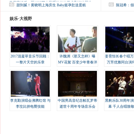
马蓉离婚后，砸1000万人民币给媒体要求删掉这照片
10
10
甜到腻！黄晓明上海庆生 Baby挺孕肚送蛋糕
陈冠希：假
娱乐·大视野
2017混凝草音乐节回顾：
许魏洲《那又怎样》曝
姜育恒长春个唱万
一整片天空的乐章
MV花絮 百变少年青春洋
万芳优雅同台演
溢
李克勤演唱会沸腾红馆 与
中国男高音纪念帕瓦罗蒂
黑豹乐队30周年
李玟比拼电臀技能
逝世十周年专场音乐会
幕 千人合唱致