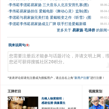
·
李伟菘李偲菘易家扬 三大音乐人北京安营扎寨(图)
08-06-
·
李伟菘易家扬担任 爱戴电影《舞动心灵》监制(图)
08-04-
·
李偲菘与易家扬完美打造 爱戴蜕变之作《听雪》(图
08-02-
·
李偲菘李伟菘易家扬成立厂牌 联手打造爱戴新碟
08-01-
更多关于
易家扬 毛泽侨
的新闻>
我来说两句
(
0
)
*发表评论前请先注册成为搜狐用户，请点击右上角
“新用户注册”
进行注册！
王牌栏目
视频策划
先锋人物黄晓明：
感谢低潮 偶像重生
黄晓明开始意识到，有些事