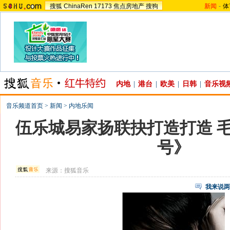
搜狐
ChinaRen
17173
焦点房地产
搜狗
新闻
-
体
内地
|
港台
|
欧美
|
日韩
|
音乐视
音乐频道首页
>
新闻
>
内地乐闻
伍乐城易家扬联抉打造打造 毛
号》
来源：
搜狐音乐
我来说两