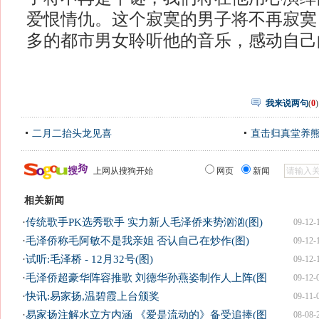
爱恨情仇。这个寂寞的男子将不再寂寞
多的都市男女聆听他的音乐，感动自己
我来说两句
(
0
)
二月二抬头龙见喜
直击归真堂养
上网从搜狗开始
网页
新闻
相关新闻
·
传统歌手PK选秀歌手 实力新人毛泽侨来势汹汹(图)
09-12-
·
毛泽侨称毛阿敏不是我亲姐 否认自己在炒作(图)
09-12-
·
试听:毛泽桥 - 12月32号(图)
09-12-
·
毛泽侨超豪华阵容推歌 刘德华孙燕姿制作人上阵(图
09-12-
·
快讯:易家扬,温碧霞上台颁奖
09-11-
·
易家扬注解水立方内涵 《爱是流动的》备受追捧(图
08-08-