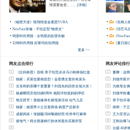
情需要改变。……
[详细]
《秘密天使》陈翔情迷金素恩YURA
《先锋人
NewFace张俪：不怕定型“物质女”
《综艺马
明星时尚周报：女明星的欲望衣橱
《NewF
日韩时尚周报
好莱坞街拍周报
《夏日甜
更多 >>
网友点击排行
网友评论排行
1
1
《比利林恩》首映 章子怡范冰冰冯小刚捧场红毯
董卿：这两
2
2
独家：买菜也要拗造型！金星携女逛街有派头
刘德华新片
3
3
京东和奶茶哪个更重要？刘强东的回答全场大笑！
为救母女俩
4
4
杨威晒照庆祝结婚8周年 杨阳洋轻抚妈妈孕肚
刘德华扮邋
5
5
艳压群芳！唐嫣修身长裙现身活动 仙气儿足
章子怡斥港
6
6
独家：姚晨带小土豆逛商场 购置产后新衣
律师：于正
7
7
成都风味！张靓颖冯轲曝婚纱照 吃串串打麻将
王力宏否认
8
8
接地气！阔太熊黛林打扮休闲逛街买厕所泵
王刚自曝7
9
9
台媒:40