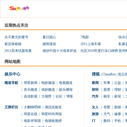
近期热点关注
永不磨灭的番号
夏日甜心
7电影
快乐
新还珠格格
姚明退役
2011上海车展
私募
2011高考试题答案
感动中国十大母亲评选
社区2010年度行业口碑榜
贵州
网站地图
娱乐中心
搜狐
|
ChinaRen
|
焦点
频道导航
|
明星新闻
|
电影频道
|
电视频道
新闻
|
军事
|
公益
|
|
音乐频道
|
戏剧频道
|
娱乐播报
财经
|
股票
|
理财
|
|
高清影视
|
大视野
|
社区
|
博客
汽车
|
购车
|
家居
|
王牌栏目
|
大鹏嘚吧嘚
|
潮流实验室
女人
|
母婴
|
新娘
|
|
明星在线
|
明星时尚周报
旅游
|
天气
|
健康
|
|
电影评审团
|
电视收视榜
IT
|
数码
|
手机
|