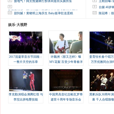
8
8
接地气！阔太熊黛林打扮休闲逛街买厕所泵
王刚自曝7
9
9
台媒:40
马蓉离婚后，砸1000万人民币给媒体要求删掉这照片
10
10
甜到腻！黄晓明上海庆生 Baby挺孕肚送蛋糕
陈冠希：假
娱乐·大视野
2017混凝草音乐节回顾：
许魏洲《那又怎样》曝
姜育恒长春个唱万
一整片天空的乐章
MV花絮 百变少年青春洋
万芳优雅同台演
溢
李克勤演唱会沸腾红馆 与
中国男高音纪念帕瓦罗蒂
黑豹乐队30周年
李玟比拼电臀技能
逝世十周年专场音乐会
幕 千人合唱致