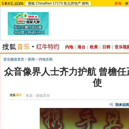
搜狐
ChinaRen
17173
焦点房地产
搜狗
新闻
-
体
内地
|
港台
|
欧美
|
日韩
|
音乐视
音乐频道首页
>
新闻
>
内地乐闻
众音像界人士齐力护航 曾檐任
使
来源：
搜狐音乐
我来说两