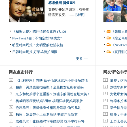
感谢低潮 偶像重生
黄晓明开始意识到，有些事
情需要改变。……
[详细]
《秘密天使》陈翔情迷金素恩YURA
《先锋人
NewFace张俪：不怕定型“物质女”
《综艺马
明星时尚周报：女明星的欲望衣橱
《NewF
日韩时尚周报
好莱坞街拍周报
《夏日甜
更多 >>
网友点击排行
网友评论排行
1
1
《比利林恩》首映 章子怡范冰冰冯小刚捧场红毯
董卿：这两
2
2
独家：买菜也要拗造型！金星携女逛街有派头
刘德华新片
3
3
京东和奶茶哪个更重要？刘强东的回答全场大笑！
为救母女俩
4
4
杨威晒照庆祝结婚8周年 杨阳洋轻抚妈妈孕肚
刘德华扮邋
5
5
艳压群芳！唐嫣修身长裙现身活动 仙气儿足
章子怡斥港
6
6
独家：姚晨带小土豆逛商场 购置产后新衣
律师：于正
7
7
成都风味！张靓颖冯轲曝婚纱照 吃串串打麻将
王力宏否认