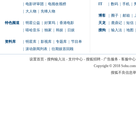
|
电影评审团
|
电视收视榜
IT
|
数码
|
手机
|
|
大人物
|
先锋人物
博客
|
圈子
|
邮箱
|
特色频道
|
明星公益
|
好莱坞
|
香港电影
天龙
|
鹿鼎记
|
短信
|
|
嘻哈音乐
|
独家
|
韩娱
|
日娱
搜狗
|
输入法
|
地图
|
资料库
|
明星库
|
影视库
|
专题库
|
节目单
|
滚动新闻列表
|
往期娱首回顾
设置首页
-
搜狗输入法
-
支付中心
-
搜狐招聘
-
广告服务
-
客服中心
Copyright
©
2018 Sohu.com
搜狐不良信息