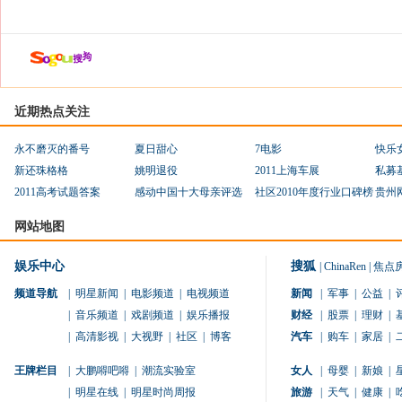
近期热点关注
永不磨灭的番号
夏日甜心
7电影
快乐
新还珠格格
姚明退役
2011上海车展
私募
2011高考试题答案
感动中国十大母亲评选
社区2010年度行业口碑榜
贵州
网站地图
娱乐中心
搜狐
|
ChinaRen
|
焦点
频道导航
|
明星新闻
|
电影频道
|
电视频道
新闻
|
军事
|
公益
|
|
音乐频道
|
戏剧频道
|
娱乐播报
财经
|
股票
|
理财
|
|
高清影视
|
大视野
|
社区
|
博客
汽车
|
购车
|
家居
|
王牌栏目
|
大鹏嘚吧嘚
|
潮流实验室
女人
|
母婴
|
新娘
|
|
明星在线
|
明星时尚周报
旅游
|
天气
|
健康
|