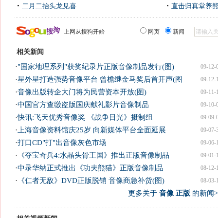
二月二抬头龙见喜
直击归真堂养
上网从搜狗开始
网页
新闻
相关新闻
·
"国家地理系列"获奖纪录片正版音像制品发行(图)
09-12-
·
星外星打造强势音像平台 曾檐继金马奖后首开声(图
09-12-
·
音像出版转企大门将为民营资本开放(图)
09-11-
·
中国官方查缴盗版国庆献礼影片音像制品
09-10-
·
快讯:飞天优秀音像奖 《战争目光》摄制组
09-09-
·
上海音像资料馆庆25岁 向新媒体平台全面延展
09-07-
·
打口CD"打"出音像灰色市场
09-06-
·
《夺宝奇兵4:水晶头骨王国》推出正版音像制品
09-01-
·
中录华纳正式推出《功夫熊猫》正版音像制品
08-12-
·
《仁者无敌》DVD正版脱销 音像商急补货(图)
08-03-
更多关于
音像 正版
的新闻>