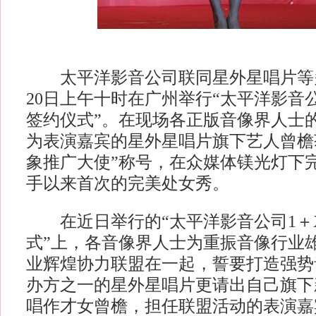
太平洋影音公司联同星外星唱片等
20日上午十时在广州举行“太平洋影音
签约仪式”。在现场各正版音像界人士
为表演嘉宾的星外星唱片旗下艺人曾檐
象推广大使”称号，在众媒体镁光灯下
手以来首次的完美处女秀。
在近日举行的“太平洋影音公司1＋
式”上，各音像界人士为重振音像行业
业辉煌协力联盟在一起，誓要打造强势
办方之一的星外星唱片更请出自己旗下
唱作才女曾檐，担任联盟活动的表演嘉