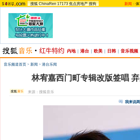
搜狐
ChinaRen
17173
焦点房地产
搜狗
新闻
-
体
内地
|
港台
|
欧美
|
日韩
|
音乐视频
音乐频道首页
>
新闻
>
港台乐闻
林宥嘉西门町专辑改版签唱 
来源：
搜狐音乐
我来说两