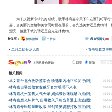
为了庆祝新专辑的好成绩，歌手林宥嘉今天下午在西门町举行专
嘉，当美丽的空姐和美食同时摆在眼前，会先选美女还是食物时，
漂亮，但肚子饿的话还是会先选择食物。
转发至：
搜狐微博
白社会
我来说两句
(
0
)
二月二抬头龙见喜
直击归真堂养
上网从搜狗开始
网页
新闻
相关新闻
·
卓文萱台北办改版签唱会 珍选集内地正式发行(图)
10-01-
·
林宥嘉自曝曾陪女友戴牙套对瑶瑶不来电
10-01-
·
林宥嘉杭州签售人气火爆 妈妈级歌迷现场力挺(图)
10-01-
·
林宥嘉磨光坏脾气 自曝收入只相当普通上班族(图)
10-01-
·
林宥嘉专辑销量旺改版 展剑道英姿想打败痘痘(图)
09-12-