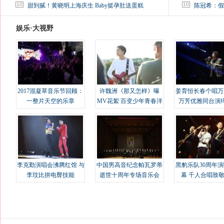
马蓉离婚后，砸1000万人民币给媒体要求删掉这照片
10
10
甜到腻！黄晓明上海庆生 Baby挺孕肚送蛋糕
陈冠希：假
娱乐·大视野
2017混凝草音乐节回顾：
许魏洲《那又怎样》曝
姜育恒长春个唱万
一整片天空的乐章
MV花絮 百变少年青春洋
万芳优雅同台演
溢
李克勤演唱会沸腾红馆 与
中国男高音纪念帕瓦罗蒂
黑豹乐队30周年
李玟比拼电臀技能
逝世十周年专场音乐会
幕 千人合唱致