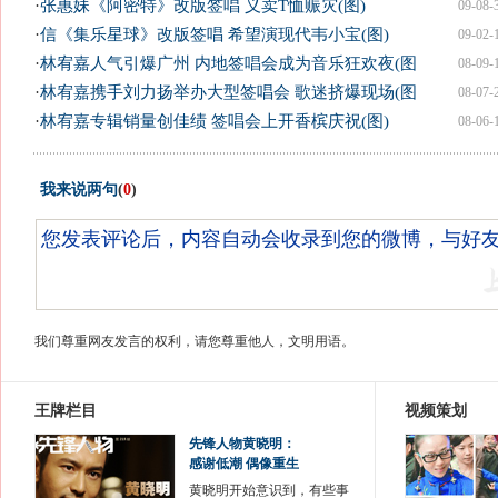
·
张惠妹《阿密特》改版签唱 义卖T恤赈灾(图)
09-08-
·
信《集乐星球》改版签唱 希望演现代韦小宝(图)
09-02-
·
林宥嘉人气引爆广州 内地签唱会成为音乐狂欢夜(图
08-09-
·
林宥嘉携手刘力扬举办大型签唱会 歌迷挤爆现场(图
08-07-
·
林宥嘉专辑销量创佳绩 签唱会上开香槟庆祝(图)
08-06-
我来说两句
(
0
)
我们尊重网友发言的权利，请您尊重他人，文明用语。
王牌栏目
视频策划
先锋人物黄晓明：
感谢低潮 偶像重生
黄晓明开始意识到，有些事