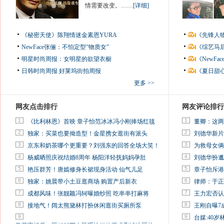
情需要改变。……
[详细]
《秘密天使》陈翔情迷金素恩YURA
《先锋人
NewFace张俪：不怕定型“物质女”
《综艺马
明星时尚周报：女明星的欲望衣橱
《NewF
日韩时尚周报
好莱坞街拍周报
《夏日甜
更多 >>
网友点击排行
网友评论排行
1
1
《比利林恩》首映 章子怡范冰冰冯小刚捧场红毯
董卿：这两
2
2
独家：买菜也要拗造型！金星携女逛街有派头
刘德华新片
3
3
京东和奶茶哪个更重要？刘强东的回答全场大笑！
为救母女俩
4
4
杨威晒照庆祝结婚8周年 杨阳洋轻抚妈妈孕肚
刘德华扮邋
5
5
艳压群芳！唐嫣修身长裙现身活动 仙气儿足
章子怡斥港
6
6
独家：姚晨带小土豆逛商场 购置产后新衣
律师：于正
7
7
成都风味！张靓颖冯轲曝婚纱照 吃串串打麻将
王力宏否认
8
8
接地气！阔太熊黛林打扮休闲逛街买厕所泵
王刚自曝7
9
9
台媒:40