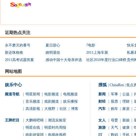
近期热点关注
永不磨灭的番号
夏日甜心
7电影
快乐
新还珠格格
姚明退役
2011上海车展
私募
2011高考试题答案
感动中国十大母亲评选
社区2010年度行业口碑榜
贵州
网站地图
娱乐中心
搜狐
|
ChinaRen
|
焦点
频道导航
|
明星新闻
|
电影频道
|
电视频道
新闻
|
军事
|
公益
|
|
音乐频道
|
戏剧频道
|
娱乐播报
财经
|
股票
|
理财
|
|
高清影视
|
大视野
|
社区
|
博客
汽车
|
购车
|
家居
|
王牌栏目
|
大鹏嘚吧嘚
|
潮流实验室
女人
|
母婴
|
新娘
|
|
明星在线
|
明星时尚周报
旅游
|
天气
|
健康
|
|
电影评审团
|
电视收视榜
IT
|
数码
|
手机
|