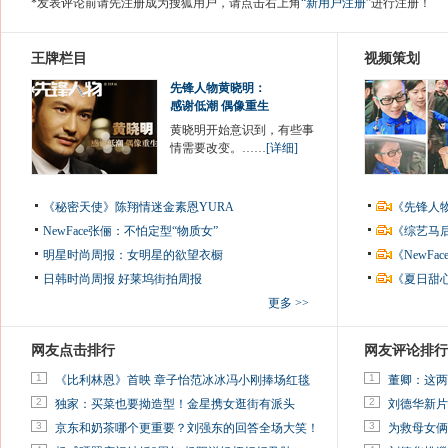
*发表评论前请先注册成为搜狐用户，请点击右上角
“新用户注册”
进行注册！
王牌栏目
视频策划
先锋人物黄晓明：
感谢低潮 偶像重生
黄晓明开始意识到，有些事
情需要改变。……
[详细]
《秘密天使》陈翔情迷金素恩YURA
《先锋人
NewFace张俪：不怕定型“物质女”
《综艺马
明星时尚周报：女明星的欲望衣橱
《NewF
日韩时尚周报
好莱坞街拍周报
《夏日甜
更多 >>
网友点击排行
网友评论排行
1
1
《比利林恩》首映 章子怡范冰冰冯小刚捧场红毯
董卿：这两
2
2
独家：买菜也要拗造型！金星携女逛街有派头
刘德华新片
3
3
京东和奶茶哪个更重要？刘强东的回答全场大笑！
为救母女俩