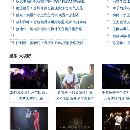
4
4
杨威晒照庆祝结婚8周年 杨阳洋轻抚妈妈孕肚
刘德华扮邋
5
5
艳压群芳！唐嫣修身长裙现身活动 仙气儿足
章子怡斥港
6
6
独家：姚晨带小土豆逛商场 购置产后新衣
律师：于正
7
7
成都风味！张靓颖冯轲曝婚纱照 吃串串打麻将
王力宏否认
8
8
接地气！阔太熊黛林打扮休闲逛街买厕所泵
王刚自曝7
9
9
台媒:40
马蓉离婚后，砸1000万人民币给媒体要求删掉这照片
10
10
甜到腻！黄晓明上海庆生 Baby挺孕肚送蛋糕
陈冠希：假
娱乐·大视野
2017混凝草音乐节回顾：
许魏洲《那又怎样》曝
姜育恒长春个唱万
一整片天空的乐章
MV花絮 百变少年青春洋
万芳优雅同台演
溢