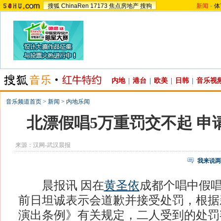
搜狐
ChinaRen
17173
焦点房地产
搜狗
新闻
-
体
内地
|
港台
|
欧美
|
日韩
|
音乐视
音乐频道首页
>
新闻
>
内地乐闻
北漂假唱5万重罚交不起 申
来源：
汉网-武汉晨报
我来说两
晨报讯 因在
黄圣依
成都个唱中假
前日坦诚表示会道歉并接受处罚，根据
演出条例》有关规定，二人受到的处罚