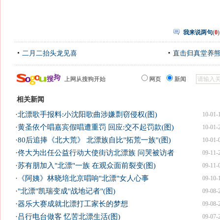
我来说两句
(
0
)
二月二抬头龙见喜
直击归真堂养
上网从搜狗开始
网页
新闻
相关新闻
·
北漂歌手报料:小沈阳歌曲涉嫌剽窃侵权(图)
10-01-
·
黄圣依个唱嘉宾假唱遭重罚 回应:交不起罚款(图)
10-01-
·
80后追捧《北大荒》 北漂族自比"拓荒一族"(图)
10-01-
·
佟大为出任公益行动大使街访北漂族 问哭被访者
09-11-
·
苏有朋加入"北漂"一族 在观众面前裂变(图)
09-11-
·
《阿姨》林晓培北京唱响"北漂"女人心事
09-10-
·
"北漂"凯瑞变成"战地记者"(图)
09-08-
·
器乐大赛成就北漂打工家长的梦想
09-08-
·
吕行电台做客 忆苦北漂生活(图)
09-07-