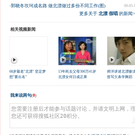
·
郭晓冬坎坷成名路 做北漂做过多份不同工作(图)
09-05-
更多关于
北漂 假唱
的新闻>
相关视频新闻
68岁最老"北漂" 坚定梦
13年耗去父母300万41岁
师洋讲述北漂惨
想"要出名"
北漂女何日成正果
曾写欠条学舞蹈
我来说两句
(
0
)