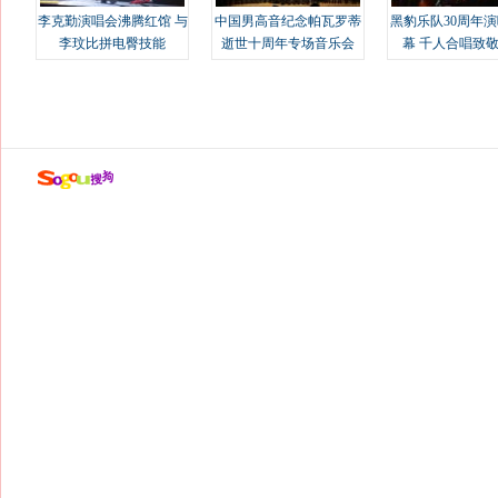
李克勤演唱会沸腾红馆 与
中国男高音纪念帕瓦罗蒂
黑豹乐队30周年
李玟比拼电臀技能
逝世十周年专场音乐会
幕 千人合唱致