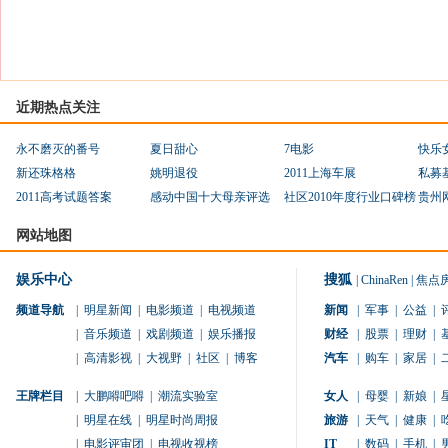
近期热点关注
永不磨灭的番号
夏日甜心
7电影
快乐
新还珠格格
姚明退役
2011上海车展
私募
2011高考试题答案
感动中国十大母亲评选
社区2010年度行业口碑榜
贵州
网站地图
娱乐中心
搜狐
|
ChinaRen
|
焦点
频道导航
|
明星新闻
|
电影频道
|
电视频道
新闻
|
军事
|
公益
|
|
音乐频道
|
戏剧频道
|
娱乐播报
财经
|
股票
|
理财
|
|
高清影视
|
大视野
|
社区
|
博客
汽车
|
购车
|
家居
|
王牌栏目
|
大鹏嘚吧嘚
|
潮流实验室
女人
|
母婴
|
新娘
|
|
明星在线
|
明星时尚周报
旅游
|
天气
|
健康
|
|
电影评审团
|
电视收视榜
IT
|
数码
|
手机
|