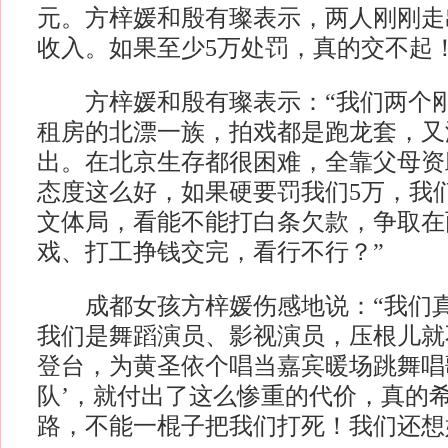
元。方梓媛和殷有璨表示，两人刚刚走
收入。如果至少5万处罚，真的交不起
方梓媛和殷有璨表示：“我们两个刚
租房的北漂一族，拍戏都是跑龙套，又
出。在北京生存都很困难，全靠父母资
态度这么好，如果硬要罚我们5万，我
文体局，看能不能打白条欠款，争取在
戏、打工挣钱交完，看行不行？”
成都女孩方梓媛伤感地说：“我们真
我们是舞蹈演员、影视演员，压根儿就
登台，为黄圣依个唱当嘉宾暖场跳舞唱
队’，就付出了这么惨重的代价，真的
路，不能一棍子把我们打死！我们还想