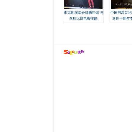
李克勤演唱会沸腾红馆 与
中国男高音纪
李玟比拼电臀技能
逝世十周年