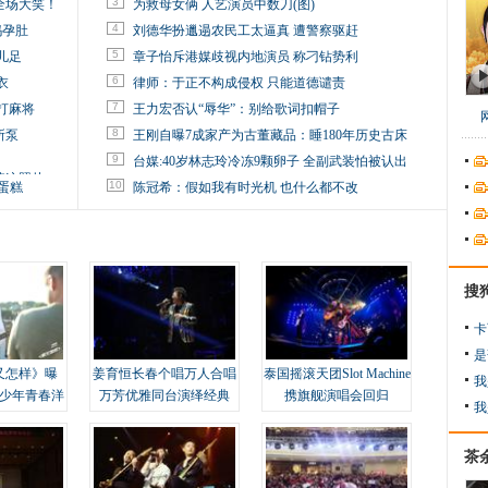
3
全场大笑！
为救母女俩 人艺演员中数刀(图)
4
妈孕肚
刘德华扮邋遢农民工太逼真 遭警察驱赶
5
儿足
章子怡斥港媒歧视内地演员 称刁钻势利
6
衣
律师：于正不构成侵权 只能道德谴责
7
打麻将
王力宏否认“辱华”：别给歌词扣帽子
8
所泵
王刚自曝7成家产为古董藏品：睡180年历史古床
9
台媒:40岁林志玲冷冻9颗卵子 全副武装怕被认出
掉这照片
10
蛋糕
陈冠希：假如我有时光机 也什么都不改
搜
卡
是
又怎样》曝
姜育恒长春个唱万人合唱
泰国摇滚天团Slot Machine
我
变少年青春洋
万芳优雅同台演绎经典
携旗舰演唱会回归
我
茶