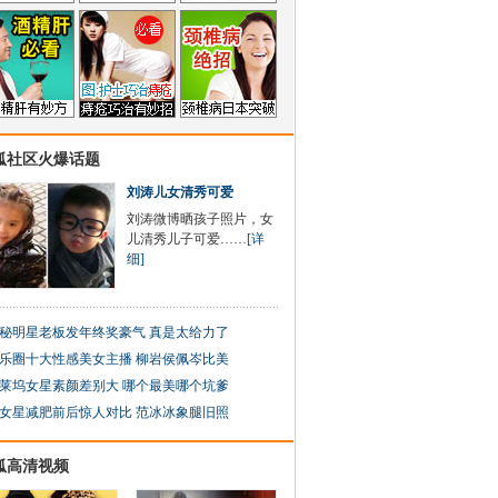
狐社区火爆话题
刘涛儿女清秀可爱
刘涛微博晒孩子照片，女
儿清秀儿子可爱……
[详
细]
秘明星老板发年终奖豪气 真是太给力了
乐圈十大性感美女主播 柳岩侯佩岑比美
莱坞女星素颜差别大 哪个最美哪个坑爹
女星减肥前后惊人对比 范冰冰象腿旧照
狐高清视频