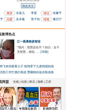
已有
58,329
人关注
我也关注
乐基儿
李晨
张馨予
离异
情侣
予
吴卓羲
章子怡
撒贝宁
旧爱
绯闻
狐微博热点
江一燕勇敢拔智齿
“我问：智慧还在不？你曰：女子
无智慧，德也……
[详细]
烨飞奔回家看儿子
·
陈翔零下九度韩国拍戏
沈阳工作忙挑灯夜战
·
曹颖独自徒步险迷路