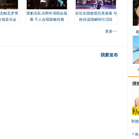
念帕瓦罗蒂
黑豹乐队30周年演唱会落
后弦全国签唱完美谢幕 与
专场音乐会
幕 千人合唱致敬经典
粉丝温情瞬间引泪目
更多>>
我要发布
搜
郭德
热