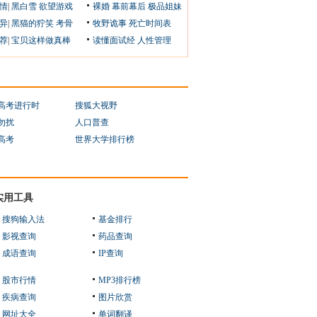
情
|
黑白雪
欲望游戏
裸婚
幕前幕后
极品姐妹
异
|
黑猫的狞笑
考骨
牧野诡事
死亡时间表
荐
|
宝贝这样做真棒
读懂面试经
人性管理
1高考进行时
搜狐大视野
勿扰
人口普查
1高考
世界大学排行榜
实用工具
搜狗输入法
基金排行
影视查询
药品查询
成语查询
IP查询
股市行情
MP3排行榜
疾病查询
图片欣赏
网址大全
单词翻译