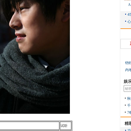
铛
内
娱
秋
千
7
精
试听