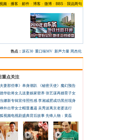
视频
-
播客
-
邮件
-
博客
-
微博
-
BBS
-
我说两句
热点：
滚石30
重口味MV
新声力量
周杰伦
日重点关注
夫妻那些事》单身潮趴
《秘密天使》魔幻预告
德华欲将女儿送妻娘家密养
张艺谋再婚育子女
当娜新专辑宣传照性感
李湘减肥成功黑丝现身
峥外出带女士帽显邋遢
吴秀波离京老婆送行
狐视频电视剧盛典背后故事
先锋人物：黄磊