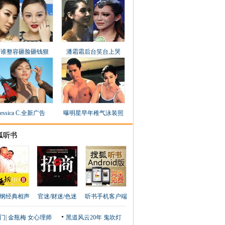
看谁整容砸脸砸钱狠
潘霜霜后台笑台上哭
Jessica C.全新广告
曝明星早年稚气泳装照
狐听书
纲经典相声
官迷/财迷/色迷
听书手机客户端
门
|
金瓶梅
女心理师
黑道风云20年
鬼吹灯