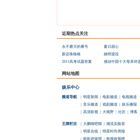
近期热点关注
永不磨灭的番号
夏日甜心
新还珠格格
姚明退役
2011高考试题答案
感动中国十大母亲评
网站地图
娱乐中心
频道导航
|
明星新闻
|
电影频道
|
电视频道
|
音乐频道
|
戏剧频道
|
娱乐播报
|
高清影视
|
大视野
|
社区
|
博客
王牌栏目
|
大鹏嘚吧嘚
|
潮流实验室
|
明星在线
|
明星时尚周报
|
电影评审团
|
电视收视榜