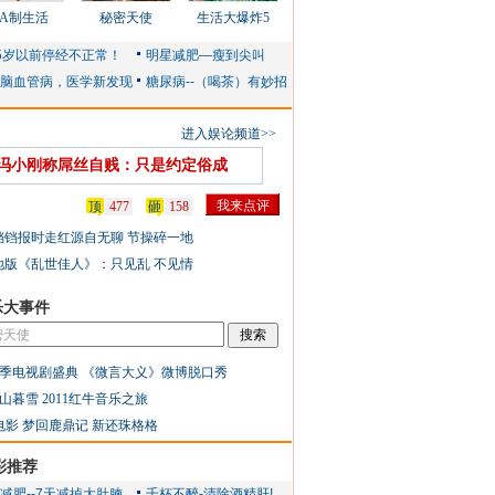
AA制生活
秘密天使
生活大爆炸5
进入娱论频道>>
冯小刚称屌丝自贱：只是约定俗成
顶
477
砸
158
铛铛报时走红源自无聊 节操碎一地
地版《乱世佳人》：只见乱 不见情
乐大事件
季电视剧盛典
《微言大义》微博脱口秀
山暮雪
2011红牛音乐之旅
电影
梦回鹿鼎记
新还珠格格
彩推荐