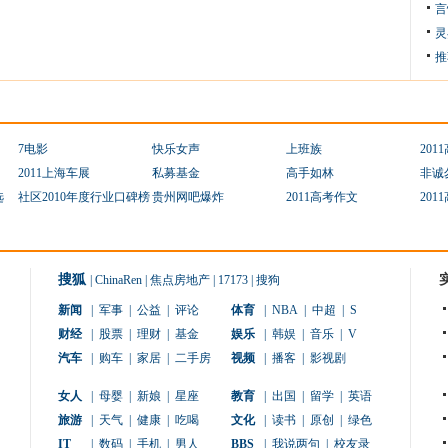
言
灵
推
7电影
快乐女声
上班族
201
2011上海车展
私募基金
高手如林
非诚
选
社区2010年度行业口碑榜
贵州网吧爆炸
2011高考作文
201
搜狐
|
ChinaRen
|
焦点房地产
|
17173
|
搜狗
新闻
|
军事
|
公益
|
评论
体育
|
NBA
|
中超
|
S
财经
|
股票
|
理财
|
基金
娱乐
|
韩娱
|
音乐
|
V
汽车
|
购车
|
家居
|
二手房
视频
|
播客
|
影视剧
女人
|
母婴
|
新娘
|
星座
教育
|
出国
|
留学
|
英语
旅游
|
天气
|
健康
|
吃喝
文化
|
读书
|
原创
|
绿色
IT
|
数码
|
手机
|
男人
BBS
|
我说两句
|
校友录