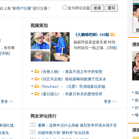
设为辩论话题
右上角
“新用户注册”
进行注册！
视频策划
《大鹏嘚吧嘚》416期
生
杨丽萍提菜篮逛车展 时尚
搜
，有些事
与村姑仅一线之隔…
[详细]
[详细]
《先锋人物》：黄磊不惑之年中的智慧
《综艺马后炮》陈柏霖曝初吻属于范冰冰
《NewFace》：《北爱》导演续集玩穿越
揭
《夏日甜心》：和夏日有关的爱情世界
娱
更多 >>
更多 >>
好
曝
网友评论排行
1
捧场红毯
董卿：这两年没什么突破 激烈竞争环境令我不安
搜
2
有派头
刘德华新片扮“犀利哥”街头狂奔