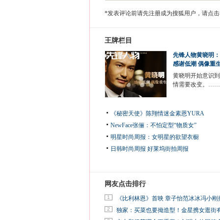
*发表评论前请先注册成为搜狐用户，请点击
王牌栏目
先锋人物黄晓明：
感谢低潮 偶像重
黄晓明开始意识到
情需要改变。……
《秘密天使》陈翔情迷金素恩YURA
NewFace张俪：不怕定型“物质女”
明星时尚周报：女明星的欲望衣橱
日韩时尚周报
好莱坞街拍周报
网友点击排行
1
《比利林恩》首映 章子怡范冰冰冯小刚
2
独家：买菜也要拗造型！金星携女逛街