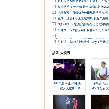
3
京东和奶茶哪个更重要？刘强东的回答
4
杨威晒照庆祝结婚8周年 杨阳洋轻抚妈
5
艳压群芳！唐嫣修身长裙现身活动 仙气
6
独家：姚晨带小土豆逛商场 购置产后新
7
成都风味！张靓颖冯轲曝婚纱照 吃串串
8
接地气！阔太熊黛林打扮休闲逛街买厕
9
马蓉离婚后，砸1000万人民币给媒体要求删
10
甜到腻！黄晓明上海庆生 Baby挺孕肚送
娱乐·大视野
2017混凝草音乐节回顾：
许魏洲《那
一整片天空的乐章
MV花絮 百
溢