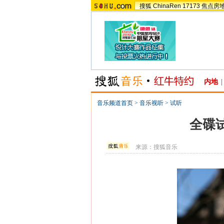
搜狐
ChinaRen
17173
焦点房
内地
|
音乐频道首页
>
音乐视听
>
试听
全碟试
来源：
搜狐音乐