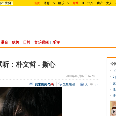
地产
搜狗
新闻
-
体育
-
S
-
娱乐
-
V
-
财经
-
IT
-
汽车
-
房产
-
女人
-
港台
|
欧美
|
日韩
|
音乐视频
|
乐评
听：朴文哲 - 撕心
今
《
2010年02月02日14:28
刘
麦
我来说两句
(
0
)
复制链接
大
中
小
徐
搜