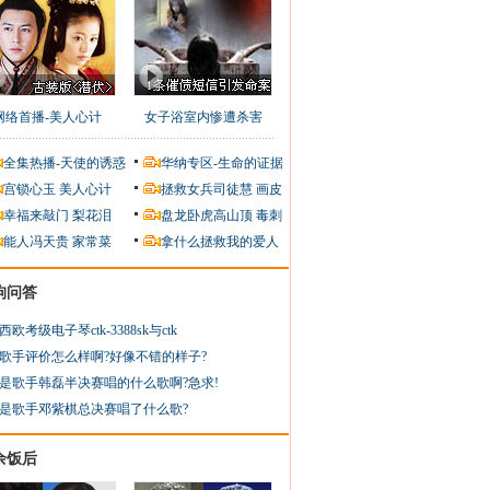
网络首播-美人心计
女子浴室内惨遭杀害
全集热播-天使的诱惑
华纳专区-生命的证据
宫锁心玉
美人心计
拯救女兵司徒慧
画皮
幸福来敲门
梨花泪
盘龙卧虎高山顶
毒刺
能人冯天贵
家常菜
拿什么拯救我的爱人
狗问答
西欧考级电子琴ctk-3388sk与ctk
歌手评价怎么样啊?好像不错的样子?
是歌手韩磊半决赛唱的什么歌啊?急求!
是歌手邓紫棋总决赛唱了什么歌?
余饭后