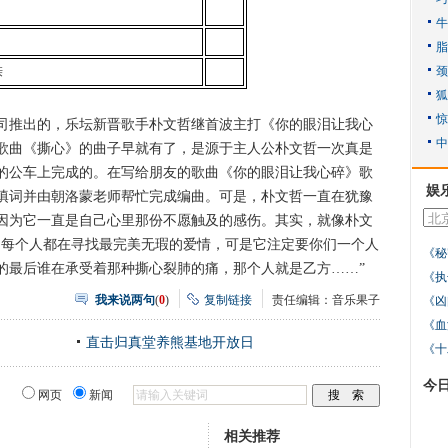
亲
推出的，乐坛新晋歌手朴文哲继首波主打《你的眼泪让我心
歌曲《撕心》的曲子早就有了，是源于主人公朴文哲一次真是
的公车上完成的。在写给朋友的歌曲《你的眼泪让我心碎》歌
娱
填词并由朝洛蒙老师帮忙完成编曲。可是，朴文哲一直在犹豫
因为它一直是自己心里那份不愿触及的感伤。其实，就像朴文
，每个人都在寻找最完美无瑕的爱情，可是它注定要你们一个人
《秘
的最后谁在承受着那种撕心裂肺的痛，那个人就是乙方……”
《执
我来说两句
(
0
)
复制链接
责任编辑：音乐果子
《凶
《血
直击归真堂养熊基地开放日
《十
今
网页
新闻
相关推荐