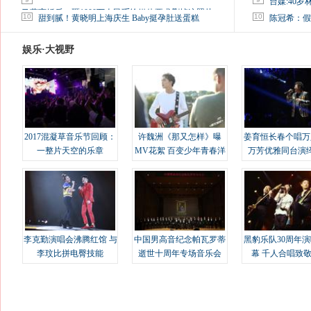
台媒:40
马蓉离婚后，砸1000万人民币给媒体要求删掉这照片
10
10
甜到腻！黄晓明上海庆生 Baby挺孕肚送蛋糕
陈冠希：假
娱乐·大视野
2017混凝草音乐节回顾：
许魏洲《那又怎样》曝
姜育恒长春个唱万
一整片天空的乐章
MV花絮 百变少年青春洋
万芳优雅同台演
溢
李克勤演唱会沸腾红馆 与
中国男高音纪念帕瓦罗蒂
黑豹乐队30周年
李玟比拼电臀技能
逝世十周年专场音乐会
幕 千人合唱致