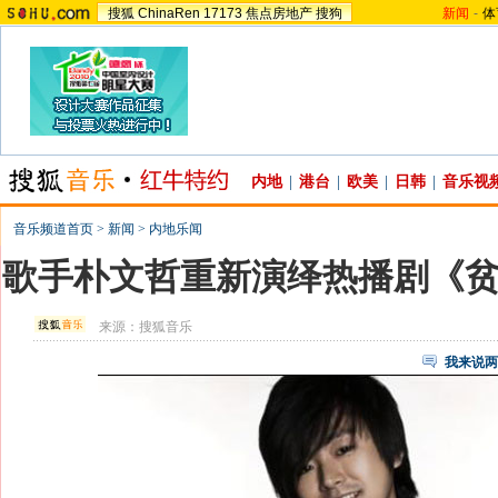
搜狐
ChinaRen
17173
焦点房地产
搜狗
新闻
-
体
内地
|
港台
|
欧美
|
日韩
|
音乐视
音乐频道首页
>
新闻
>
内地乐闻
歌手朴文哲重新演绎热播剧《
来源：
搜狐音乐
我来说两