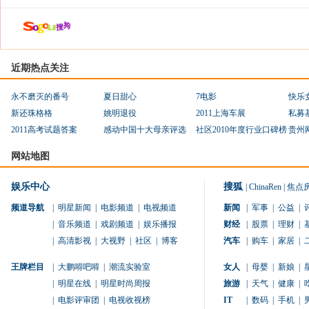
近期热点关注
永不磨灭的番号
夏日甜心
7电影
快乐
新还珠格格
姚明退役
2011上海车展
私募
2011高考试题答案
感动中国十大母亲评选
社区2010年度行业口碑榜
贵州
网站地图
娱乐中心
搜狐
|
ChinaRen
|
焦点
频道导航
|
明星新闻
|
电影频道
|
电视频道
新闻
|
军事
|
公益
|
|
音乐频道
|
戏剧频道
|
娱乐播报
财经
|
股票
|
理财
|
|
高清影视
|
大视野
|
社区
|
博客
汽车
|
购车
|
家居
|
王牌栏目
|
大鹏嘚吧嘚
|
潮流实验室
女人
|
母婴
|
新娘
|
|
明星在线
|
明星时尚周报
旅游
|
天气
|
健康
|
|
电影评审团
|
电视收视榜
IT
|
数码
|
手机
|