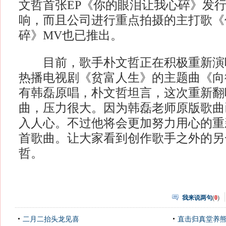
文哲首张EP《你的眼泪让我心碎》发
响，而且公司进行重点拍摄的主打歌《
碎》MV也已推出。
目前，歌手朴文哲正在积极重新演
热播电视剧《贫富人生》的主题曲《向
有韩磊原唱，朴文哲坦言，这次重新翻
曲，压力很大。因为韩磊老师原版歌曲
入人心。不过他将会更加努力用心的重
首歌曲。让大家看到创作歌手之外的另
哲。
我来说两句
(
0
)
二月二抬头龙见喜
直击归真堂养