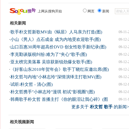
上网从搜狗开始
网页
新闻
相关新闻
·
歌手朴文哲新歌MV由《蜗居》人马亲力打造(图)
09-11-
·
小山《男人》点石成金 成为内地受欢迎歌手(图)
09-12-
·
山口百惠30周年超高价DVD 创女性歌手新纪录(图)
09-12-
·
李克勤谈版税纠纷:难为了"夹心"歌手(图)
09-12-
·
亚太榜完美落幕 吴琼获新锐劲爆女歌手(图)
09-12-
·
《好客山东2010年贺年会》歌手丁晓红应邀出席(图)
09-12-
·
朴文哲与内地"小林志玲"深情演绎主打歌MV(图)
09-12-
·
试听:朴文哲 - 清心(图)
09-12-
·
朴文哲携手"小林志玲"漫琪 初试"影视圈"(图)
09-12-
·
韩裔歌手朴文哲 首播主打《你的眼泪让我心碎》(图
09-11-
更多关于
朴文哲 歌手
的新闻>
相关视频新闻