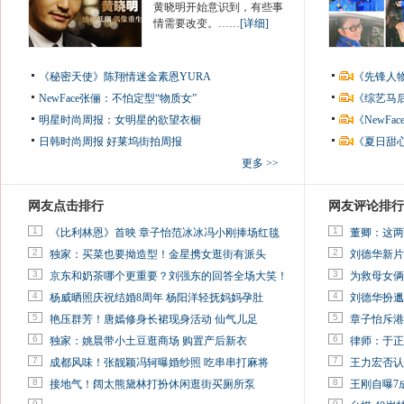
黄晓明开始意识到，有些事
情需要改变。……
[详细]
《秘密天使》陈翔情迷金素恩YURA
《先锋人
NewFace张俪：不怕定型“物质女”
《综艺马
明星时尚周报：女明星的欲望衣橱
《NewF
日韩时尚周报
好莱坞街拍周报
《夏日甜
更多 >>
网友点击排行
网友评论排行
1
1
《比利林恩》首映 章子怡范冰冰冯小刚捧场红毯
董卿：这两
2
2
独家：买菜也要拗造型！金星携女逛街有派头
刘德华新片
3
3
京东和奶茶哪个更重要？刘强东的回答全场大笑！
为救母女俩
4
4
杨威晒照庆祝结婚8周年 杨阳洋轻抚妈妈孕肚
刘德华扮邋
5
5
艳压群芳！唐嫣修身长裙现身活动 仙气儿足
章子怡斥港
6
6
独家：姚晨带小土豆逛商场 购置产后新衣
律师：于正
7
7
成都风味！张靓颖冯轲曝婚纱照 吃串串打麻将
王力宏否认
8
8
接地气！阔太熊黛林打扮休闲逛街买厕所泵
王刚自曝7
9
9