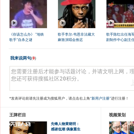
《你该怎么办》 "地铁
歌手李尔-韦恩非法藏大
歌手陈红出任海
歌手"自杀之谜
麻致演唱会推迟
剧制作中心副主
我来说两句
(
0
)
*发表评论前请先注册成为搜狐用户，请点击右上角
“新用户注册”
进行注册！
王牌栏目
视频策划
先锋人物黄晓明：
感谢低潮 偶像重生