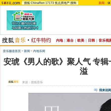
搜狐
ChinaRen
17173
焦点房地产
搜狗
新闻
-
体
内地
|
港台
|
欧美
|
日韩
|
音乐视
音乐频道首页
>
新闻
>
内地乐闻
安琥《男人的歌》聚人气 专辑
溢
来源：
搜狐音乐
我来说两