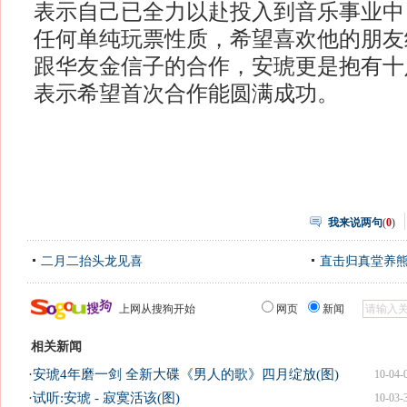
表示自己已全力以赴投入到音乐事业中
任何单纯玩票性质，希望喜欢他的朋友
跟华友金信子的合作，安琥更是抱有十
表示希望首次合作能圆满成功。
我来说两句
(
0
)
二月二抬头龙见喜
直击归真堂养
上网从搜狗开始
网页
新闻
相关新闻
·
安琥4年磨一剑 全新大碟《男人的歌》四月绽放(图)
10-04-
·
试听:安琥 - 寂寞活该(图)
10-03-