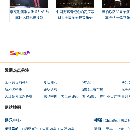
李克勤演唱会沸腾红馆 与
中国男高音纪念帕瓦罗蒂
黑豹乐队30周年
李玟比拼电臀技能
逝世十周年专场音乐会
幕 千人合唱致
近期热点关注
永不磨灭的番号
夏日甜心
7电影
快乐
新还珠格格
姚明退役
2011上海车展
私募
2011高考试题答案
感动中国十大母亲评选
社区2010年度行业口碑榜
贵州
网站地图
娱乐中心
搜狐
|
ChinaRen
|
焦点
频道导航
|
明星新闻
|
电影频道
|
电视频道
新闻
|
军事
|
公益
|