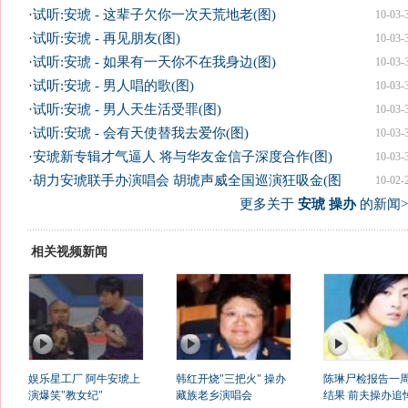
·
试听:安琥 - 这辈子欠你一次天荒地老(图)
10-03-
·
试听:安琥 - 再见朋友(图)
10-03-
·
试听:安琥 - 如果有一天你不在我身边(图)
10-03-
·
试听:安琥 - 男人唱的歌(图)
10-03-
·
试听:安琥 - 男人天生活受罪(图)
10-03-
·
试听:安琥 - 会有天使替我去爱你(图)
10-03-
·
安琥新专辑才气逼人 将与华友金信子深度合作(图)
10-03-
·
胡力安琥联手办演唱会 胡琥声威全国巡演狂吸金(图
10-02-
更多关于
安琥 操办
的新闻>
相关视频新闻
娱乐星工厂 阿牛安琥上
韩红开烧"三把火" 操办
陈琳尸检报告一
演爆笑"教女纪"
藏族老乡演唱会
结果 前夫操办追