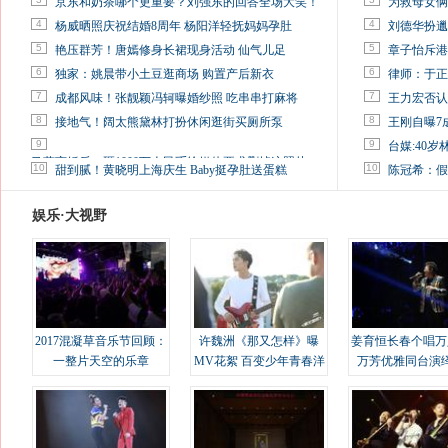
京东和奶茶哪个更重要？刘强东的回答全场大笑！
为救母女俩
4
4
杨威晒照庆祝结婚8周年 杨阳洋轻抚妈妈孕肚
刘德华扮邋
5
5
艳压群芳！唐嫣修身长裙现身活动 仙气儿足
章子怡斥港
6
6
独家：姚晨带小土豆逛商场 购置产后新衣
律师：于正
7
7
成都风味！张靓颖冯轲曝婚纱照 吃串串打麻将
王力宏否认
8
8
接地气！阔太熊黛林打扮休闲逛街买厕所泵
王刚自曝7
9
9
台媒:40
马蓉离婚后，砸1000万人民币给媒体要求删掉这照片
10
10
甜到腻！黄晓明上海庆生 Baby挺孕肚送蛋糕
陈冠希：假
娱乐·大视野
2017混凝草音乐节回顾：
许魏洲《那又怎样》曝
姜育恒长春个唱万
一整片天空的乐章
MV花絮 百变少年青春洋
万芳优雅同台演
溢