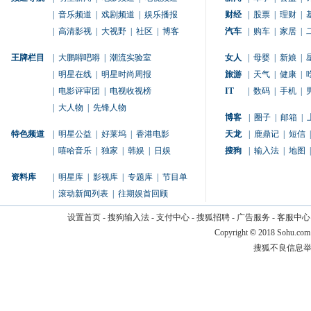
|
音乐频道
|
戏剧频道
|
娱乐播报
财经
|
股票
|
理财
|
|
高清影视
|
大视野
|
社区
|
博客
汽车
|
购车
|
家居
|
王牌栏目
|
大鹏嘚吧嘚
|
潮流实验室
女人
|
母婴
|
新娘
|
|
明星在线
|
明星时尚周报
旅游
|
天气
|
健康
|
|
电影评审团
|
电视收视榜
IT
|
数码
|
手机
|
|
大人物
|
先锋人物
博客
|
圈子
|
邮箱
|
特色频道
|
明星公益
|
好莱坞
|
香港电影
天龙
|
鹿鼎记
|
短信
|
|
嘻哈音乐
|
独家
|
韩娱
|
日娱
搜狗
|
输入法
|
地图
|
资料库
|
明星库
|
影视库
|
专题库
|
节目单
|
滚动新闻列表
|
往期娱首回顾
设置首页
-
搜狗输入法
-
支付中心
-
搜狐招聘
-
广告服务
-
客服中心
Copyright
©
2018 Sohu.com
搜狐不良信息