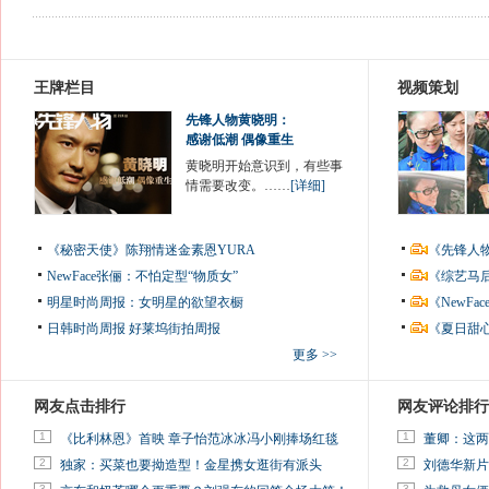
王牌栏目
视频策划
先锋人物黄晓明：
感谢低潮 偶像重生
黄晓明开始意识到，有些事
情需要改变。……
[详细]
《秘密天使》陈翔情迷金素恩YURA
《先锋人
NewFace张俪：不怕定型“物质女”
《综艺马
明星时尚周报：女明星的欲望衣橱
《NewF
日韩时尚周报
好莱坞街拍周报
《夏日甜
更多 >>
网友点击排行
网友评论排行
1
1
《比利林恩》首映 章子怡范冰冰冯小刚捧场红毯
董卿：这两
2
2
独家：买菜也要拗造型！金星携女逛街有派头
刘德华新片
3
3