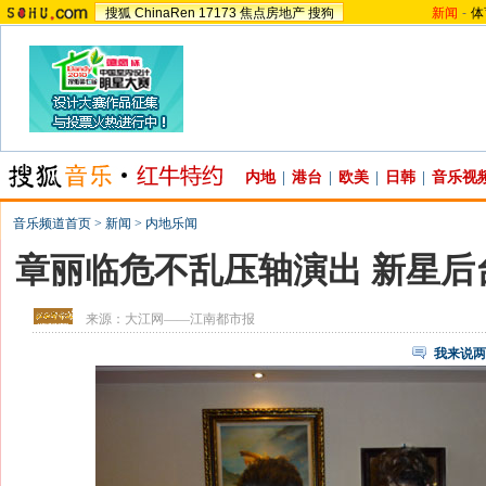
搜狐
ChinaRen
17173
焦点房地产
搜狗
新闻
-
体
内地
|
港台
|
欧美
|
日韩
|
音乐视
音乐频道首页
>
新闻
>
内地乐闻
章丽临危不乱压轴演出 新星后
来源：
大江网——江南都市报
我来说两