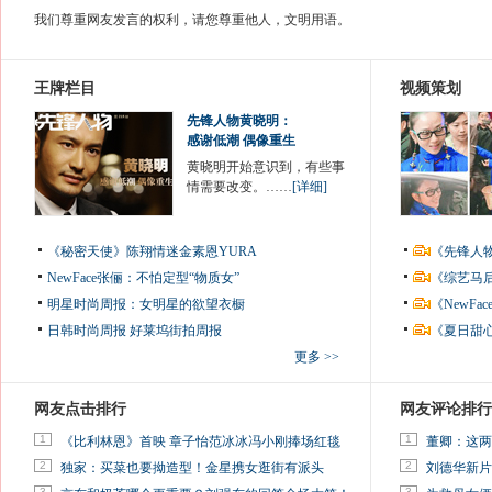
我们尊重网友发言的权利，请您尊重他人，文明用语。
王牌栏目
视频策划
先锋人物黄晓明：
感谢低潮 偶像重生
黄晓明开始意识到，有些事
情需要改变。……
[详细]
《秘密天使》陈翔情迷金素恩YURA
《先锋人
NewFace张俪：不怕定型“物质女”
《综艺马
明星时尚周报：女明星的欲望衣橱
《NewF
日韩时尚周报
好莱坞街拍周报
《夏日甜
更多 >>
网友点击排行
网友评论排行
1
1
《比利林恩》首映 章子怡范冰冰冯小刚捧场红毯
董卿：这两
2
2
独家：买菜也要拗造型！金星携女逛街有派头
刘德华新片
3
3