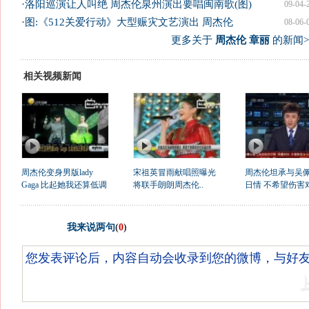
·
洛阳巡演让人叫绝 周杰伦泉州演出要唱闽南歌(图)
09-04-
·
图:《512关爱行动》大型赈灾文艺演出 周杰伦
08-06-
更多关于
周杰伦 章丽
的新闻>
相关视频新闻
周杰伦变身男版lady
宋祖英冒雨献唱照曝光
周杰伦坦承与吴
Gaga 比起她我还算低调
将联手朗朗周杰伦..
日情 不希望伤害
我来说两句
(
0
)