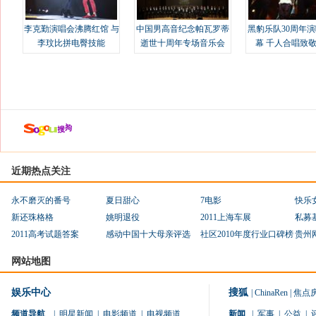
李克勤演唱会沸腾红馆 与
中国男高音纪念帕瓦罗蒂
黑豹乐队30周年
李玟比拼电臀技能
逝世十周年专场音乐会
幕 千人合唱致
近期热点关注
永不磨灭的番号
夏日甜心
7电影
快乐
新还珠格格
姚明退役
2011上海车展
私募
2011高考试题答案
感动中国十大母亲评选
社区2010年度行业口碑榜
贵州
网站地图
娱乐中心
搜狐
|
ChinaRen
|
焦点
频道导航
|
明星新闻
|
电影频道
|
电视频道
新闻
|
军事
|
公益
|