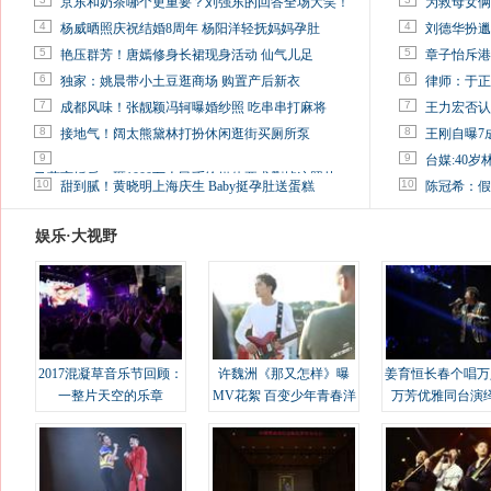
京东和奶茶哪个更重要？刘强东的回答全场大笑！
为救母女俩
4
4
杨威晒照庆祝结婚8周年 杨阳洋轻抚妈妈孕肚
刘德华扮邋
5
5
艳压群芳！唐嫣修身长裙现身活动 仙气儿足
章子怡斥港
6
6
独家：姚晨带小土豆逛商场 购置产后新衣
律师：于正
7
7
成都风味！张靓颖冯轲曝婚纱照 吃串串打麻将
王力宏否认
8
8
接地气！阔太熊黛林打扮休闲逛街买厕所泵
王刚自曝7
9
9
台媒:40
马蓉离婚后，砸1000万人民币给媒体要求删掉这照片
10
10
甜到腻！黄晓明上海庆生 Baby挺孕肚送蛋糕
陈冠希：假
娱乐·大视野
2017混凝草音乐节回顾：
许魏洲《那又怎样》曝
姜育恒长春个唱万
一整片天空的乐章
MV花絮 百变少年青春洋
万芳优雅同台演
溢