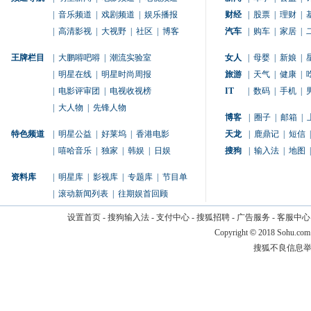
|
音乐频道
|
戏剧频道
|
娱乐播报
财经
|
股票
|
理财
|
|
高清影视
|
大视野
|
社区
|
博客
汽车
|
购车
|
家居
|
王牌栏目
|
大鹏嘚吧嘚
|
潮流实验室
女人
|
母婴
|
新娘
|
|
明星在线
|
明星时尚周报
旅游
|
天气
|
健康
|
|
电影评审团
|
电视收视榜
IT
|
数码
|
手机
|
|
大人物
|
先锋人物
博客
|
圈子
|
邮箱
|
特色频道
|
明星公益
|
好莱坞
|
香港电影
天龙
|
鹿鼎记
|
短信
|
|
嘻哈音乐
|
独家
|
韩娱
|
日娱
搜狗
|
输入法
|
地图
|
资料库
|
明星库
|
影视库
|
专题库
|
节目单
|
滚动新闻列表
|
往期娱首回顾
设置首页
-
搜狗输入法
-
支付中心
-
搜狐招聘
-
广告服务
-
客服中心
Copyright
©
2018 Sohu.com
搜狐不良信息