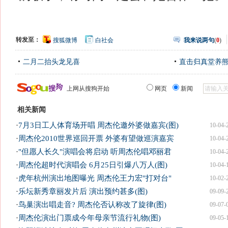
转发至：
搜狐微博
白社会
我来说两句
(
0
)
二月二抬头龙见喜
直击归真堂养
上网从搜狗开始
网页
新闻
相关新闻
·
7月3日工人体育场开唱 周杰伦邀外婆做嘉宾(图)
10-04-
·
周杰伦2010世界巡回开票 外婆有望做巡演嘉宾
10-04-
·
"但愿人长久"演唱会将启动 听周杰伦唱邓丽君
10-04-
·
周杰伦超时代演唱会 6月25日引爆八万人(图)
10-04-
·
虎年杭州演出地图曝光 周杰伦王力宏"打对台"
10-02-
·
乐坛新秀章丽发片后 演出预约甚多(图)
09-09-
·
鸟巢演出唱走音? 周杰伦否认称改了旋律(图)
09-07-
·
周杰伦演出门票成今年母亲节流行礼物(图)
09-05-