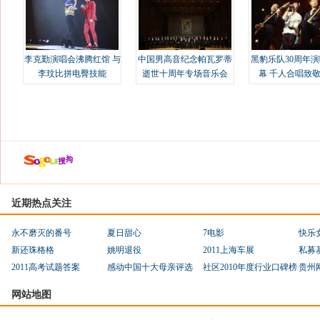
李克勤演唱会沸腾红馆 与
中国男高音纪念帕瓦罗蒂
黑豹乐队30周年
李玟比拼电臀技能
逝世十周年专场音乐会
幕 千人合唱致
近期热点关注
永不磨灭的番号
夏日甜心
7电影
快乐
新还珠格格
姚明退役
2011上海车展
私募
2011高考试题答案
感动中国十大母亲评选
社区2010年度行业口碑榜
贵州
网站地图