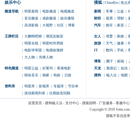
娱乐中心
搜狐
|
ChinaRen
|
焦点
频道导航
|
明星新闻
|
电影频道
|
电视频道
新闻
|
军事
|
公益
|
|
音乐频道
|
戏剧频道
|
娱乐播报
财经
|
股票
|
理财
|
|
高清影视
|
大视野
|
社区
|
博客
汽车
|
购车
|
家居
|
王牌栏目
|
大鹏嘚吧嘚
|
潮流实验室
女人
|
母婴
|
新娘
|
|
明星在线
|
明星时尚周报
旅游
|
天气
|
健康
|
|
电影评审团
|
电视收视榜
IT
|
数码
|
手机
|
|
大人物
|
先锋人物
博客
|
圈子
|
邮箱
|
特色频道
|
明星公益
|
好莱坞
|
香港电影
天龙
|
鹿鼎记
|
短信
|
|
嘻哈音乐
|
独家
|
韩娱
|
日娱
搜狗
|
输入法
|
地图
|
资料库
|
明星库
|
影视库
|
专题库
|
节目单
|
滚动新闻列表
|
往期娱首回顾
设置首页
-
搜狗输入法
-
支付中心
-
搜狐招聘
-
广告服务
-
客服中心
Copyright
©
2018 Sohu.com
搜狐不良信息