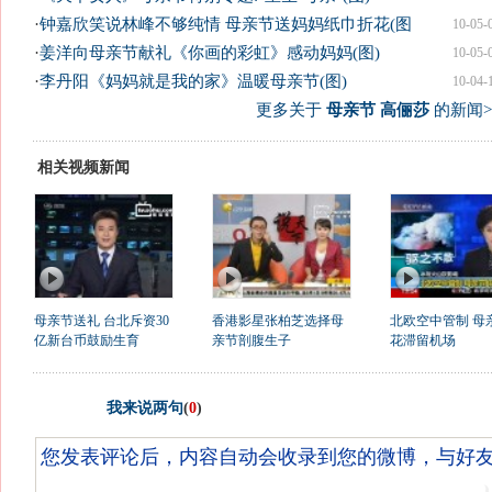
·
钟嘉欣笑说林峰不够纯情 母亲节送妈妈纸巾折花(图
10-05-
·
姜洋向母亲节献礼《你画的彩虹》感动妈妈(图)
10-05-
·
李丹阳《妈妈就是我的家》温暖母亲节(图)
10-04-
更多关于
母亲节 高俪莎
的新闻>
相关视频新闻
母亲节送礼 台北斥资30
香港影星张柏芝选择母
北欧空中管制 母
亿新台币鼓励生育
亲节剖腹生子
花滞留机场
我来说两句
(
0
)