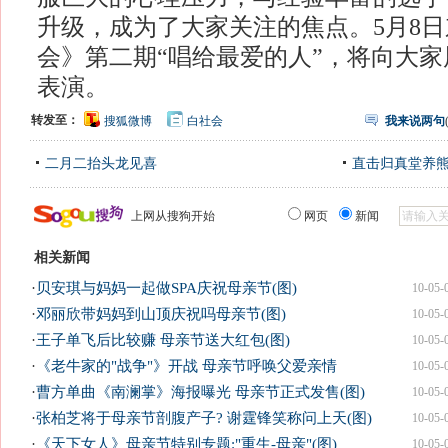
升级，成为了大家关注的焦点。5月8
会》第二期“唱给最爱的人”，将向大
表演。
转发至：
搜狐微博
白社会
我来说两句
二月二抬头龙见喜
直击归真堂养
上网从搜狗开始
网页
新闻
相关新闻
·
贝安琪与妈妈一起做SPA庆祝母亲节(图)
10-05-
·
邓丽欣带妈妈到山顶庆祝吗母亲节(图)
10-05-
·
王子单飞后比较赚 母亲节送大红包(图)
10-05-
·
《老牛家的"战争"》开战 母亲节呼唤父爱亲情
10-05-
·
曹方单曲《南澜掌》海报曝光 母亲节正式发售(图)
10-05-
·
张柏芝将于母亲节剖腹产子? 谢霆锋笑称问上天(图)
10-05-
·
《天下女人》母亲节特别专题:"重生-母亲"(图)
10-05-