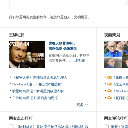
我们尊重网友发言的权利，请您尊重他人，文明用语。
王牌栏目
视频策划
先锋人物黄晓明：
感谢低潮 偶像重生
黄晓明开始意识到，有些事
情需要改变。……
[详细]
《秘密天使》陈翔情迷金素恩YURA
《先锋人
NewFace张俪：不怕定型“物质女”
《综艺马
明星时尚周报：女明星的欲望衣橱
《NewF
日韩时尚周报
好莱坞街拍周报
《夏日甜
更多 >>
网友点击排行
网友评论排行
1
1
《比利林恩》首映 章子怡范冰冰冯小刚捧场红毯
董卿：这两