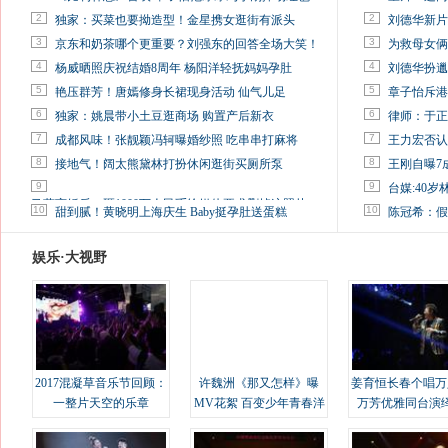
2
2
独家：买菜也要拗造型！金星携女逛街有派头
刘德华新片
3
3
京东和奶茶哪个更重要？刘强东的回答全场大笑！
为救母女俩
4
4
杨威晒照庆祝结婚8周年 杨阳洋轻抚妈妈孕肚
刘德华扮邋
5
5
艳压群芳！唐嫣修身长裙现身活动 仙气儿足
章子怡斥港
6
6
独家：姚晨带小土豆逛商场 购置产后新衣
律师：于正
7
7
成都风味！张靓颖冯轲曝婚纱照 吃串串打麻将
王力宏否认
8
8
接地气！阔太熊黛林打扮休闲逛街买厕所泵
王刚自曝7
9
9
台媒:40
马蓉离婚后，砸1000万人民币给媒体要求删掉这照片
10
10
甜到腻！黄晓明上海庆生 Baby挺孕肚送蛋糕
陈冠希：假
娱乐·大视野
2017混凝草音乐节回顾：
许魏洲《那又怎样》曝
姜育恒长春个唱万
一整片天空的乐章
MV花絮 百变少年青春洋
万芳优雅同台演
溢