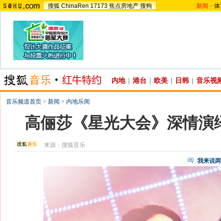
搜狐
ChinaRen
17173
焦点房地产
搜狗
新闻
-
体
内地
|
港台
|
欧美
|
日韩
|
音乐视
音乐频道首页
>
新闻
>
内地乐闻
高俪莎《星光大会》深情演
来源：
搜狐音乐
我来说两