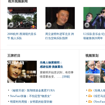
相关视频新闻
2009杭州·西湖现代音乐
周立波明年进军北京 跨
U2乐队音乐会 
节 痴人乐队
行当交响乐队指挥
墙被推倒20周年
王牌栏目
视频策划
先锋人物黄晓明：
感谢低潮 偶像重生
黄晓明开始意识到，有些事
情需要改变。……
[详细]
《秘密天使》陈翔情迷金素恩YURA
《先锋人
NewFace张俪：不怕定型“物质女”
《综艺马
明星时尚周报：女明星的欲望衣橱
《NewF