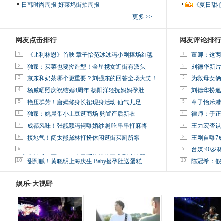
日韩时尚周报
好莱坞街拍周报
《夏日甜
更多 >>
网友点击排行
网友评论排行
1
1
《比利林恩》首映 章子怡范冰冰冯小刚捧场红毯
董卿：这两
2
2
独家：买菜也要拗造型！金星携女逛街有派头
刘德华新片
3
3
京东和奶茶哪个更重要？刘强东的回答全场大笑！
为救母女俩
4
4
杨威晒照庆祝结婚8周年 杨阳洋轻抚妈妈孕肚
刘德华扮邋
5
5
艳压群芳！唐嫣修身长裙现身活动 仙气儿足
章子怡斥港
6
6
独家：姚晨带小土豆逛商场 购置产后新衣
律师：于正
7
7
成都风味！张靓颖冯轲曝婚纱照 吃串串打麻将
王力宏否认
8
8
接地气！阔太熊黛林打扮休闲逛街买厕所泵
王刚自曝7
9
9
台媒:40
马蓉离婚后，砸1000万人民币给媒体要求删掉这照片
10
10
甜到腻！黄晓明上海庆生 Baby挺孕肚送蛋糕
陈冠希：假
娱乐·大视野