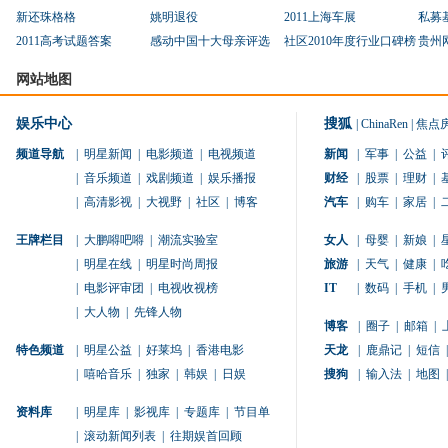
新还珠格格
姚明退役
2011上海车展
私募
2011高考试题答案
感动中国十大母亲评选
社区2010年度行业口碑榜
贵州
网站地图
娱乐中心
搜狐
|
ChinaRen
|
焦点
频道导航
|
明星新闻
|
电影频道
|
电视频道
新闻
|
军事
|
公益
|
|
音乐频道
|
戏剧频道
|
娱乐播报
财经
|
股票
|
理财
|
|
高清影视
|
大视野
|
社区
|
博客
汽车
|
购车
|
家居
|
王牌栏目
|
大鹏嘚吧嘚
|
潮流实验室
女人
|
母婴
|
新娘
|
|
明星在线
|
明星时尚周报
旅游
|
天气
|
健康
|
|
电影评审团
|
电视收视榜
IT
|
数码
|
手机
|
|
大人物
|
先锋人物
博客
|
圈子
|
邮箱
|
特色频道
|
明星公益
|
好莱坞
|
香港电影
天龙
|
鹿鼎记
|
短信
|
|
嘻哈音乐
|
独家
|
韩娱
|
日娱
搜狗
|
输入法
|
地图
|
资料库
|
明星库
|
影视库
|
专题库
|
节目单
|
滚动新闻列表
|
往期娱首回顾