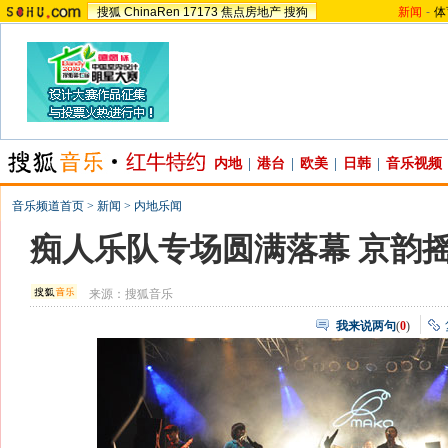
搜狐
ChinaRen
17173
焦点房地产
搜狗
新闻
-
体
内地
|
港台
|
欧美
|
日韩
|
音乐视频
音乐频道首页
>
新闻
>
内地乐闻
痴人乐队专场圆满落幕 京韵
来源：
搜狐音乐
我来说两句
(
0
)