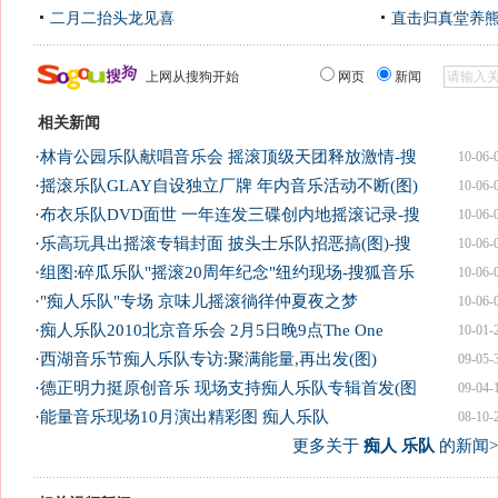
二月二抬头龙见喜
直击归真堂养
上网从搜狗开始
网页
新闻
相关新闻
·
林肯公园乐队献唱音乐会 摇滚顶级天团释放激情-搜
10-06-
·
摇滚乐队GLAY自设独立厂牌 年内音乐活动不断(图)
10-06-
·
布衣乐队DVD面世 一年连发三碟创内地摇滚记录-搜
10-06-
·
乐高玩具出摇滚专辑封面 披头士乐队招恶搞(图)-搜
10-06-
·
组图:碎瓜乐队"摇滚20周年纪念"纽约现场-搜狐音乐
10-06-
·
"痴人乐队"专场 京味儿摇滚徜徉仲夏夜之梦
10-06-
·
痴人乐队2010北京音乐会 2月5日晚9点The One
10-01-
·
西湖音乐节痴人乐队专访:聚满能量,再出发(图)
09-05-
·
德正明力挺原创音乐 现场支持痴人乐队专辑首发(图
09-04-
·
能量音乐现场10月演出精彩图 痴人乐队
08-10-
更多关于
痴人 乐队
的新闻>