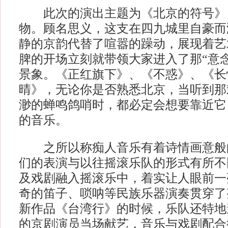
此次的演出主题为《北京的符号》
物。顾名思义，这支在四九城里自豪而
静的京韵代替了喧嚣的躁动，展现着艺
脾的开场立刻就带领大家进入了那“意
景象。《正红旗下》、《不惑》、《长
晴》，无论你是否熟悉北京，当听到那
渺的蝉鸣鸽哨时，都必定会想要靠近它
的音乐。
之所以称痴人音乐有着诗情画意般
们的表演与以往摇滚乐队的形式有所不
及戏剧融入摇滚乐中，着实让人眼前一
奇的笛子、唢呐等民族乐器演奏贯穿了
新作品《台湾行》的时候，乐队还特地
的京剧演员当场献艺，音乐与戏剧配合