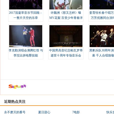
2017混凝草音乐节回顾：
许魏洲《那又怎样》曝
姜育恒长春个唱万
一整片天空的乐章
MV花絮 百变少年青春洋
万芳优雅同台演
溢
李克勤演唱会沸腾红馆 与
中国男高音纪念帕瓦罗蒂
黑豹乐队30周年
李玟比拼电臀技能
逝世十周年专场音乐会
幕 千人合唱致
近期热点关注
永不磨灭的番号
夏日甜心
7电影
快乐