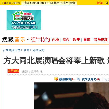
搜狐
ChinaRen
17173
焦点房地产
搜狗
新闻
-
体
内地
|
港台
|
欧美
|
日韩
|
音乐视频
音乐频道首页
>
新闻
>
港台乐闻
方大同北展演唱会将奉上新歌 
来源：
京华时报
搜狐微博
(
0
)
我来说两句
(
0
)