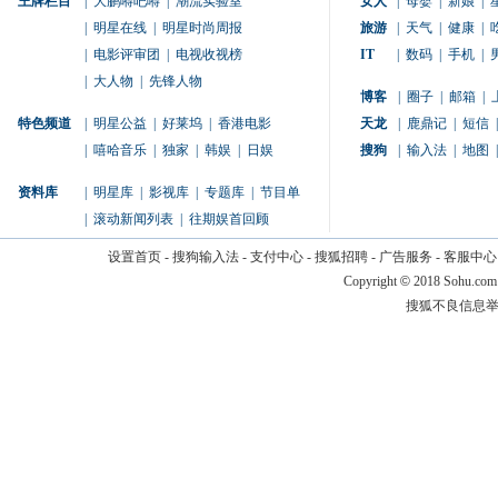
王牌栏目
|
大鹏嘚吧嘚
|
潮流实验室
女人
|
母婴
|
新娘
|
|
明星在线
|
明星时尚周报
旅游
|
天气
|
健康
|
|
电影评审团
|
电视收视榜
IT
|
数码
|
手机
|
|
大人物
|
先锋人物
博客
|
圈子
|
邮箱
|
特色频道
|
明星公益
|
好莱坞
|
香港电影
天龙
|
鹿鼎记
|
短信
|
|
嘻哈音乐
|
独家
|
韩娱
|
日娱
搜狗
|
输入法
|
地图
|
资料库
|
明星库
|
影视库
|
专题库
|
节目单
|
滚动新闻列表
|
往期娱首回顾
设置首页
-
搜狗输入法
-
支付中心
-
搜狐招聘
-
广告服务
-
客服中心
Copyright
©
2018 Sohu.com
搜狐不良信息