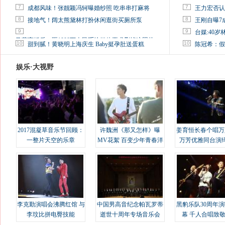
7
7
成都风味！张靓颖冯轲曝婚纱照 吃串串打麻将
王力宏否认
8
8
接地气！阔太熊黛林打扮休闲逛街买厕所泵
王刚自曝7
9
9
台媒:40
马蓉离婚后，砸1000万人民币给媒体要求删掉这照片
10
10
甜到腻！黄晓明上海庆生 Baby挺孕肚送蛋糕
陈冠希：假
娱乐·大视野
2017混凝草音乐节回顾：
许魏洲《那又怎样》曝
姜育恒长春个唱万
一整片天空的乐章
MV花絮 百变少年青春洋
万芳优雅同台演
溢
李克勤演唱会沸腾红馆 与
中国男高音纪念帕瓦罗蒂
黑豹乐队30周年
李玟比拼电臀技能
逝世十周年专场音乐会
幕 千人合唱致