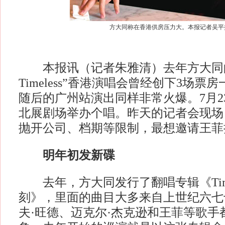
方大同称在香港供房压力大。本报记者吴平
本报讯（记者朱雅清）去年方大同的
Timeless”香港演唱会曾经创下3场
随后的广州站演出同样非常火爆。7月2
北展剧场举办个唱。昨天的记者会现场
抛开公司、档期等限制，最想邀请王菲
明年初发新碟
去年，方大同发行了翻唱专辑《Time
刻》，里面的曲目大多来自上世纪六七
夫·旺德、迈克尔·杰克逊和王菲等歌手