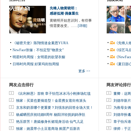
先锋人物黄晓明：
感谢低潮 偶像重生
黄晓明开始意识到，有些事
情需要改变。……
[详细]
《秘密天使》陈翔情迷金素恩YURA
《先锋人
NewFace张俪：不怕定型“物质女”
《综艺马
明星时尚周报：女明星的欲望衣橱
《NewF
日韩时尚周报
好莱坞街拍周报
《夏日甜
更多 >>
网友点击排行
网友评论排行
1
1
《比利林恩》首映 章子怡范冰冰冯小刚捧场红毯
董卿：这两
2
2
独家：买菜也要拗造型！金星携女逛街有派头
刘德华新片
3
3
京东和奶茶哪个更重要？刘强东的回答全场大笑！
为救母女俩
4
4
杨威晒照庆祝结婚8周年 杨阳洋轻抚妈妈孕肚
刘德华扮邋
5
5
艳压群芳！唐嫣修身长裙现身活动 仙气儿足
章子怡斥港
6
6
独家：姚晨带小土豆逛商场 购置产后新衣
律师：于正