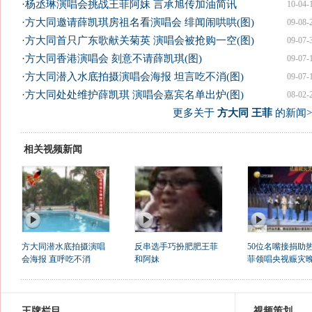
·
杨丞琳演唱会挑战王菲阿妹 言承旭传加油简讯
10-04-
·
方大同邀请薛凯琪房祖名看演唱会 绯闻闹哄哄(图)
09-08-
·
方大同首只广东歌献关菊英 演唱会被抢购一空(图)
09-07-
·
方大同香港演唱会 刻意不请薛凯琪(图)
09-07-
·
方大同潜入水底拍摄演唱会海报 坦言吃不消(图)
09-07-
·
方大同处处维护薛凯琪 演唱会嘉宾名单出炉(图)
08-02-
更多关于
方大同 王菲
的新闻>
相关视频新闻
方大同潜水底拍摄演唱
反串选手巧扮肥肥王菲
50位名嘴接捐助热
会海报 直呼吃不消
和阿妹
菲领唱央视赈灾
王牌栏目
视频策划