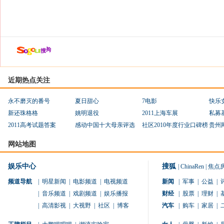
近期热点关注
永不磨灭的番号
夏日甜心
7电影
快乐
新还珠格格
姚明退役
2011上海车展
私募
2011高考试题答案
感动中国十大母亲评选
社区2010年度行业口碑榜
贵州
网站地图
娱乐中心
搜狐
|
ChinaRen
|
焦点
频道导航
|
明星新闻
|
电影频道
|
电视频道
新闻
|
军事
|
公益
|
|
音乐频道
|
戏剧频道
|
娱乐播报
财经
|
股票
|
理财
|
|
高清影视
|
大视野
|
社区
|
博客
汽车
|
购车
|
家居
|