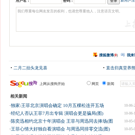
新用户注
用户名：
密码：
搜狐微博
(
0
)
我来
二月二抬头龙见喜
直击归真堂养
上网从搜狗开始
网页
新闻
相关新闻
·
独家:王菲北京演唱会确定 10月五棵松连开五场
10-06-
·
经纪人否认王菲7月出专辑 演唱会更是骗局(图)
10-06-
·
陈奕迅相约北京十年演唱会 王菲与周迅同去捧场(图
10-05-
·
王菲心情大好独自看演唱会 与周迅同排零交流(图)
10-05-