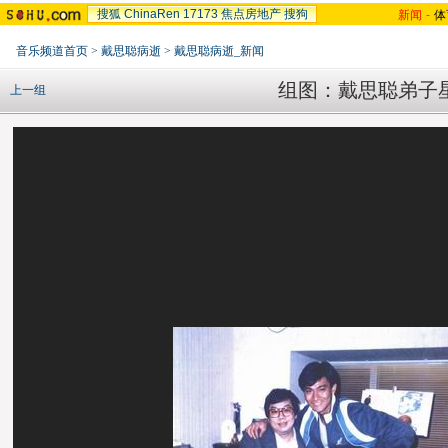
搜狐
ChinaRen
17173
焦点房地产
搜狗
新闻
-
体
音乐频道首页
>
戴思聪病逝
>
戴思聪病逝_新闻
组图：戴思聪弟子
上一组