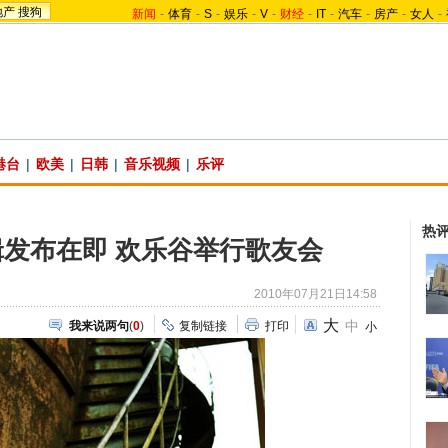
地产
搜狗
新闻
-
体育
-
S
-
娱乐
-
V
-
财经
-
IT
-
汽车
-
房产
-
女人
-
港台
|
欧美
|
日韩
|
音乐视频
|
乐评
热
发布在即 欢乐谷举行歌友会
2010年07月21日14:58
大
中
我来说两句
(
0
)
复制链接
打印
小