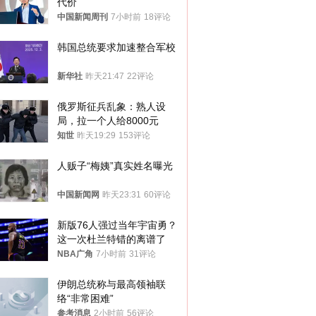
代价
中国新闻周刊
7小时前
18评论
韩国总统要求加速整合军校
新华社
昨天21:47
22评论
俄罗斯征兵乱象：熟人设
局，拉一个人给8000元
知世
昨天19:29
153评论
人贩子“梅姨”真实姓名曝光
中国新闻网
昨天23:31
60评论
新版76人强过当年宇宙勇？
这一次杜兰特错的离谱了
NBA广角
7小时前
31评论
伊朗总统称与最高领袖联
络“非常困难”
参考消息
2小时前
56评论