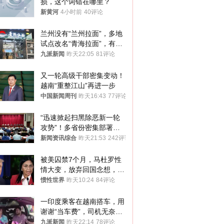
损，这个词错在哪里？
新黄河
4小时前
40评论
兰州没有“兰州拉面”，多地
试点改名“青海拉面”，有商
家改名已两年
九派新闻
昨天22:05
81评论
又一轮高级干部密集变动！
越南“重整江山”再进一步
中国新闻周刊
昨天16:43
77评论
“迅速掀起扫黑除恶新一轮
攻势”！多省份密集部署，
公布举报方式
新闻资讯综合
昨天21:53
242评论
被美囚禁7个月，马杜罗性
情大变，放弃回国念想，最
后嘱托已公开
惯性世界
昨天10:24
84评论
一印度乘客在越南搭车，用
谢谢“当车费”，司机无奈发
笑；印度网友：不代表印度
九派新闻
昨天22:14
78评论