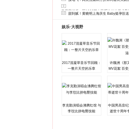
9
马蓉离婚后，砸1000万人民币给媒体要求
10
甜到腻！黄晓明上海庆生 Baby挺孕肚
娱乐·大视野
2017混凝草音乐节回顾：
许魏洲《那
一整片天空的乐章
MV花絮 百
溢
李克勤演唱会沸腾红馆 与
中国男高音纪
李玟比拼电臀技能
逝世十周年