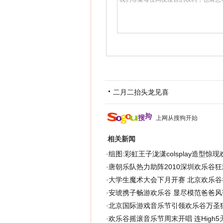
二月二抬头龙见喜
上网从搜狗开始
相关新闻
·
组图:彩虹王子泷潇colsplay造型惊现
·
唐朝乐队热力助阵2010深圳欢乐谷狂
·
大学生魔术大会下月开赛 北京欢乐谷
·
安琥携子畅游欢乐谷 显尽模范爸爸风范
·
北京国际游戏音乐节引领欢乐谷万圣狂
·
欢乐谷摇滚音乐节周末开唱 连High5天