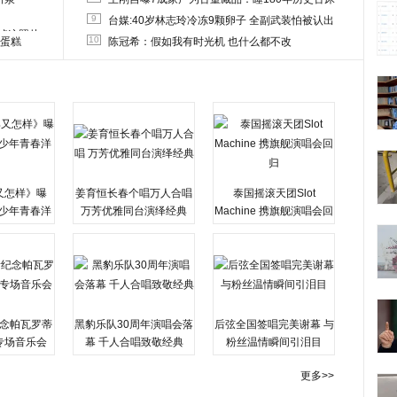
9
台媒:40岁林志玲冷冻9颗卵子 全副武装怕被认出
删掉这照片
10
送蛋糕
陈冠希：假如我有时光机 也什么都不改
又怎样》曝
姜育恒长春个唱万人合唱
泰国摇滚天团Slot
变少年青春洋
万芳优雅同台演绎经典
Machine 携旗舰演唱会回
归
念帕瓦罗蒂
黑豹乐队30周年演唱会落
后弦全国签唱完美谢幕 与
专场音乐会
幕 千人合唱致敬经典
粉丝温情瞬间引泪目
更多>>