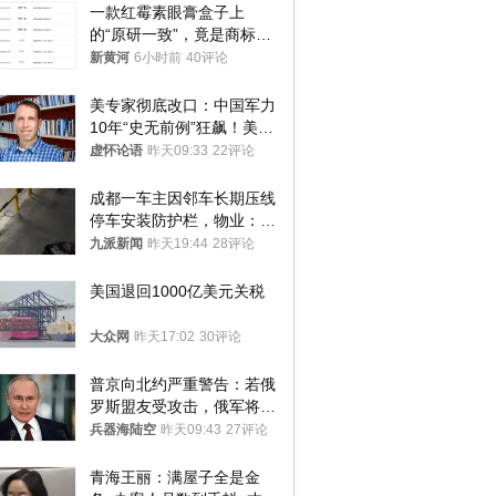
一款红霉素眼膏盒子上
的“原研一致”，竟是商标！
律师：极易误导消费者；网
新黄河
6小时前
40评论
友：药企不应打擦边球
美专家彻底改口：中国军力
10年“史无前例”狂飙！美军
真慌了
虚怀论语
昨天09:33
22评论
成都一车主因邻车长期压线
停车安装防护栏，物业：不
建议装护栏，也会影响自身
九派新闻
昨天19:44
28评论
停车
美国退回1000亿美元关税
大众网
昨天17:02
30评论
普京向北约严重警告：若俄
罗斯盟友受攻击，俄军将动
用核武器保护
兵器海陆空
昨天09:43
27评论
青海王丽：满屋子全是金