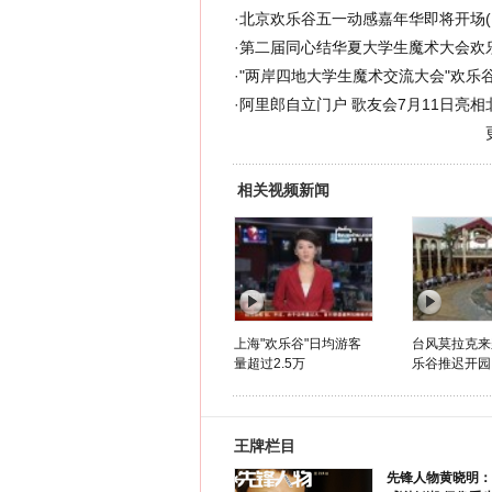
·
北京欢乐谷五一动感嘉年华即将开场(
·
第二届同心结华夏大学生魔术大会欢
·
"两岸四地大学生魔术交流大会"欢乐
·
阿里郎自立门户 歌友会7月11日亮相
相关视频新闻
上海"欢乐谷"日均游客
台风莫拉克来
量超过2.5万
乐谷推迟开园
王牌栏目
先锋人物黄晓明：