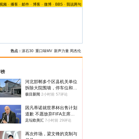
视频
-
播客
-
邮件
-
博客
-
微博
-
BBS
-
我说两句
热点：
滚石30
重口味MV
新声力量
周杰伦
评榜
河北邯郸多个区县机关单位
拆除大院围墙，停车位和厕
所免费开放，当地多部门回
极目新闻
2小时前
57评论
应
因凡蒂诺就世界杯出售计划
道歉 不愿放弃FIFA主席职
位
足坛欧美汇
7小时前
29评论
再次炸场，梁文锋的克制与