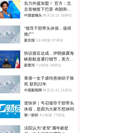
实力外援加盟！ 官方：北
京首钢签下巴里·布朗和桑
普森
中国篮镜头
昨天18:15
38评论
“领导干部带头休假，值得
推广”
新京报
14小时前
67评论
协议接近达成，伊朗披露海
峡新航道通行细节，美方再
提“倒计时”
新黄河
7小时前
28评论
香港一女子虐待患病幼子致
死 获刑22年
中国新闻网
昨天22:41
21评论
壹快评｜号召领导干部带头
休假，是因为大家不想休吗
第一财经
4小时前
77评论
法院认为“老登”属年龄贬