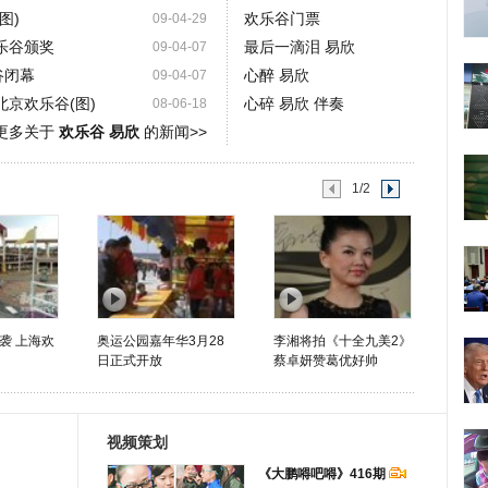
图)
欢乐谷门票
09-04-29
乐谷颁奖
最后一滴泪 易欣
09-04-07
谷闭幕
心醉 易欣
09-04-07
北京欢乐谷(图)
心碎 易欣 伴奏
08-06-18
更多关于
欢乐谷 易欣
的新闻>>
1/2
袭 上海欢
奥运公园嘉年华3月28
李湘将拍《十全九美2》
日正式开放
蔡卓妍赞葛优好帅
视频策划
《大鹏嘚吧嘚》416期