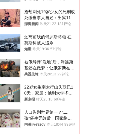
抢劫刺死19岁少女的死刑改
死缓当事人自述：出狱11年
间始终刻意躲避被害人家属
澎湃新闻
昨天21:22
181评论
远离前线的俄罗斯将领 在
莫斯科被人追杀
知世
昨天19:36
57评论
被俄导弹“洗地”后，泽连斯
基还在做梦：让俄罗斯在冬
季前求和？
兵器先锋
昨天20:13
29评论
22岁女生南太行山失联已1
0天，家属：她刚大学毕业
想到山里旅行
新京报
昨天23:18
60评论
人口告别世界第一？“二
孩”催生无效后，国家终于
向住房出手了！
内幕live9zov
昨天18:44
99评论