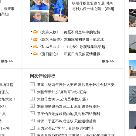
生
杨丽萍提菜篮逛车展 时尚
，有些事
与村姑仅一线之隔…
[详细]
[详细]
《先锋人物》：黄磊不惑之年中的智慧
《综艺马后炮》陈柏霖曝初吻属于范冰冰
《NewFace》：《北爱》导演续集玩穿越
《夏日甜心》：和夏日有关的爱情世界
更多 >>
更多 >>
网友评论排行
1
捧场红毯
董卿：这两年没什么突破 激烈竞争环境令我不安
2
有派头
刘德华新片扮“犀利哥”街头狂奔
3
全场大笑！
为救母女俩 人艺演员中数刀(图)
4
妈孕肚
刘德华扮邋遢农民工太逼真 遭警察驱赶
5
儿足
章子怡斥港媒歧视内地演员 称刁钻势利
6
衣
律师：于正不构成侵权 只能道德谴责
7
打麻将
王力宏否认“辱华”：别给歌词扣帽子
8
所泵
王刚自曝7成家产为古董藏品：睡180年历史古床