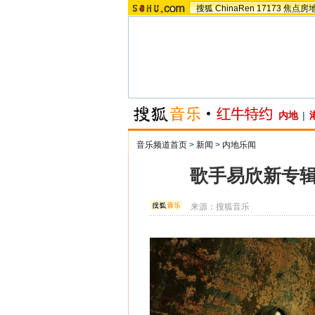
搜狐
ChinaRen
17173
焦点房
内地
|
音乐频道首页
>
新闻
>
内地乐闻
歌手易欣新专辑
来源：
搜狐音乐