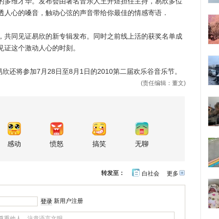
的多维才华。发布会由著名音乐人王开煜担任主持，易欣多位
透人心的嗓音，触动心弦的声音带给你最佳的情感寄语．
共同见证易欣的新专辑发布。同时之前线上活的获奖名单成
见证这个激动人心的时刻。
还将参加7月28日至8月1日的2010第二届欢乐谷音乐节。
(责任编辑：董文)
感动
愤怒
搞笑
无聊
转发至：
白社会
更多
开
心
人
网
人
豆
网
瓣
爱
新用户注册
分
享