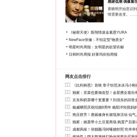
感谢低潮 偶像重
黄晓明开始意识到
情需要改变。……
《秘密天使》陈翔情迷金素恩YURA
NewFace张俪：不怕定型“物质女”
明星时尚周报：女明星的欲望衣橱
日韩时尚周报
好莱坞街拍周报
网友点击排行
1
《比利林恩》首映 章子怡范冰冰冯小刚
2
独家：买菜也要拗造型！金星携女逛街
3
京东和奶茶哪个更重要？刘强东的回答
4
杨威晒照庆祝结婚8周年 杨阳洋轻抚妈
5
艳压群芳！唐嫣修身长裙现身活动 仙气
6
独家：姚晨带小土豆逛商场 购置产后新
7
成都风味！张靓颖冯轲曝婚纱照 吃串串
8
接地气！阔太熊黛林打扮休闲逛街买厕