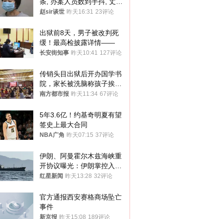
条, 办案人员数到手抖, 丈夫
受不了提前离场
赵sir谈世
昨天16:31
23评论
出狱前8天，男子被改判死
缓！最高检披露详情——
长安街知事
昨天10:41
127评论
传销头目出狱后开办国学书
院，家长被洗脑称孩子挨打
才有效果
南方都市报
昨天11:34
67评论
5年3.6亿！约基奇明夏有望
签史上最大合同
NBA广角
昨天07:15
37评论
伊朗、阿曼霍尔木兹海峡重
开协议曝光：伊朗掌控入湾
航道，与阿曼平分“服务费”
红星新闻
昨天13:28
32评论
官方通报西安赛格商场坠亡
事件
新京报
昨天15:08
189评论