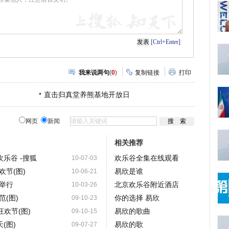
[Ctrl+Enter]
我来说两句
(
0
)
复制链接
打印
直击归真堂养熊基地开放日
网页
新闻
相关推荐
欢乐谷 -搜狐
欢乐谷全集在线观看
10-07-03
欢节(图)
易欣是谁
10-06-21
举行
北京欢乐谷附近酒店
10-03-26
(图)
你的选择 易欣
09-10-23
欢节(图)
易欣的歌曲
09-10-15
(图)
易欣的歌
09-07-27