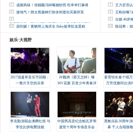
7
7
成都风味！张靓颖冯轲曝婚纱照 吃串串打麻将
王力宏否认
8
8
接地气！阔太熊黛林打扮休闲逛街买厕所泵
王刚自曝7
9
9
台媒:40
马蓉离婚后，砸1000万人民币给媒体要求删掉这照片
10
10
甜到腻！黄晓明上海庆生 Baby挺孕肚送蛋糕
陈冠希：假
娱乐·大视野
2017混凝草音乐节回顾：
许魏洲《那又怎样》曝
姜育恒长春个唱万
一整片天空的乐章
MV花絮 百变少年青春洋
万芳优雅同台演
溢
李克勤演唱会沸腾红馆 与
中国男高音纪念帕瓦罗蒂
黑豹乐队30周年
李玟比拼电臀技能
逝世十周年专场音乐会
幕 千人合唱致