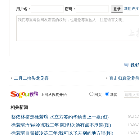
新用户注
用户名：
密码：
我来
二月二抬头龙见喜
直击归真堂养
上网从搜狗开始
网页
新闻
相关新闻
·
蔡依林挤走徐若瑄 水立方签约华纳当上一姐(图)
08-12-
·
徐若瑄:华纳冷冻我三年 陈泽杉:她有点不厚道(图)
10-08-
·
徐若瑄自曝被冷冻三年:我可以飞去别的地方唱(图)
10-08-