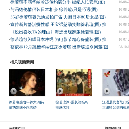
·
徐若瑄不满华纳冷冻传约满分手 经纪人忙安慰(图)
10-08-
·
与冯德伦情侣装日本相会 徐若瑄:只是巧遇(图)
10-08-
·
35岁徐若瑄容光焕发拍广告 力撼日本80后女星(图)
10-08-
·
宣传新片舒淇扮性感 王宝强憨劲笑翻徐若瑄(图)-搜
10-08-
·
《说出喜欢TA的理由》海选出现翻版徐若瑄(图)
10-08-
·
徐若瑄欲闪耀日本冲绳 为电影节精心备盛装(图)-搜
10-07-
·
蔡依林12月跳槽华纳狂踩徐若瑄 出新碟追杀周董(图
08-10-
相关视频新闻
徐若瑄感慨年龄大 期待
徐若瑄深v黑长裙亮相
江语晨代言取代
成功婚姻不想离婚
性感优雅
大谢师兄信的帮
王牌栏目
视频策划