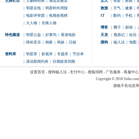
王牌栏目
|
大鹏嘚吧嘚
|
潮流实验室
女人
|
母婴
|
新娘
|
|
明星在线
|
明星时尚周报
旅游
|
天气
|
健康
|
|
电影评审团
|
电视收视榜
IT
|
数码
|
手机
|
|
大人物
|
先锋人物
博客
|
圈子
|
邮箱
|
特色频道
|
明星公益
|
好莱坞
|
香港电影
天龙
|
鹿鼎记
|
短信
|
|
嘻哈音乐
|
独家
|
韩娱
|
日娱
搜狗
|
输入法
|
地图
|
资料库
|
明星库
|
影视库
|
专题库
|
节目单
|
滚动新闻列表
|
往期娱首回顾
设置首页
-
搜狗输入法
-
支付中心
-
搜狐招聘
-
广告服务
-
客服中心
Copyright
©
2018 Sohu.com
搜狐不良信息