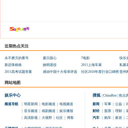
近期热点关注
永不磨灭的番号
夏日甜心
7电影
快乐
新还珠格格
姚明退役
2011上海车展
私募
2011高考试题答案
感动中国十大母亲评选
社区2010年度行业口碑榜
贵州
网站地图
娱乐中心
搜狐
|
ChinaRen
|
焦点
频道导航
|
明星新闻
|
电影频道
|
电视频道
新闻
|
军事
|
公益
|
|
音乐频道
|
戏剧频道
|
娱乐播报
财经
|
股票
|
理财
|
|
高清影视
|
大视野
|
社区
|
博客
汽车
|
购车
|
家居
|