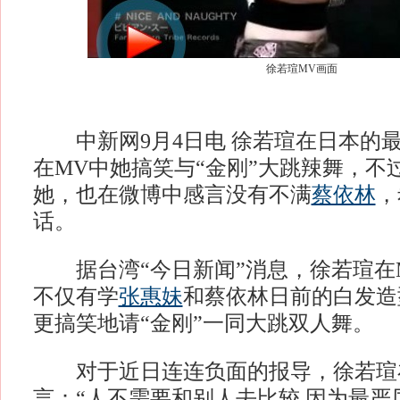
徐若瑄MV画面
中新网9月4日电 徐若瑄在日本的
在MV中她搞笑与“金刚”大跳辣舞，不
她，也在微博中感言没有不满
蔡依林
，
话。
据台湾“今日新闻”消息，徐若瑄在
不仅有学
张惠妹
和蔡依林日前的白发造
更搞笑地请“金刚”一同大跳双人舞。
对于近日连连负面的报导，徐若瑄
言：“人不需要和别人去比较 因为最严