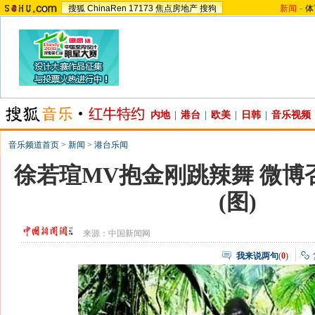
搜狐
ChinaRen
17173
焦点房地产
搜狗
新闻
-
体
内地
|
港台
|
欧美
|
日韩
|
音乐视频
音乐频道首页
>
新闻
>
港台乐闻
徐若瑄MV抱金刚跳辣舞 微博
(图)
来源：
中国新闻网
我来说两句
(
0
)