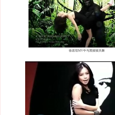
徐若瑄MV中与黑猩猩共舞