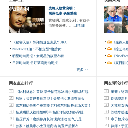
先锋人物黄晓明：
感谢低潮 偶像重生
黄晓明开始意识到，有些事
情需要改变。……
[详细]
《秘密天使》陈翔情迷金素恩YURA
《先锋人
NewFace张俪：不怕定型“物质女”
《综艺马
明星时尚周报：女明星的欲望衣橱
《NewF
日韩时尚周报
好莱坞街拍周报
《夏日甜
更多 >>
网友点击排行
网友评论排行
1
1
《比利林恩》首映 章子怡范冰冰冯小刚捧场红毯
董卿：这两
2
2
独家：买菜也要拗造型！金星携女逛街有派头
刘德华新片
3
3
京东和奶茶哪个更重要？刘强东的回答全场大笑！
为救母女俩
4
4
杨威晒照庆祝结婚8周年 杨阳洋轻抚妈妈孕肚
刘德华扮邋
5
5
艳压群芳！唐嫣修身长裙现身活动 仙气儿足
章子怡斥港
6
6
独家：姚晨带小土豆逛商场 购置产后新衣
律师：于正