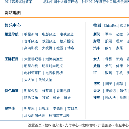
2011高考试题答案
感动中国十大母亲评选
社区2010年度行业口碑榜
贵州
网站地图
娱乐中心
搜狐
|
ChinaRen
|
焦点
频道导航
|
明星新闻
|
电影频道
|
电视频道
新闻
|
军事
|
公益
|
|
音乐频道
|
戏剧频道
|
娱乐播报
财经
|
股票
|
理财
|
|
高清影视
|
大视野
|
社区
|
博客
汽车
|
购车
|
家居
|
王牌栏目
|
大鹏嘚吧嘚
|
潮流实验室
女人
|
母婴
|
新娘
|
|
明星在线
|
明星时尚周报
旅游
|
天气
|
健康
|
|
电影评审团
|
电视收视榜
IT
|
数码
|
手机
|
|
大人物
|
先锋人物
博客
|
圈子
|
邮箱
|
特色频道
|
明星公益
|
好莱坞
|
香港电影
天龙
|
鹿鼎记
|
短信
|
|
嘻哈音乐
|
独家
|
韩娱
|
日娱
搜狗
|
输入法
|
地图
|
资料库
|
明星库
|
影视库
|
专题库
|
节目单
|
滚动新闻列表
|
往期娱首回顾
设置首页
-
搜狗输入法
-
支付中心
-
搜狐招聘
-
广告服务
-
客服中心