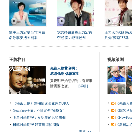
歌手王力宏要当导演 请
罗志祥销量胜王力宏再
王力宏为戏剃头发
名导李安把关剧本
夺冠 卖力感谢粉丝
兵先"贿赂"战马
王牌栏目
视频策划
先锋人物黄晓明：
感谢低潮 偶像重生
黄晓明开始意识到，有些事
情需要改变。……
[详细]
《秘密天使》陈翔情迷金素恩YURA
《先锋人
NewFace张俪：不怕定型“物质女”
《综艺马
明星时尚周报：女明星的欲望衣橱
《NewF
日韩时尚周报
好莱坞街拍周报
《夏日甜
更多 >>