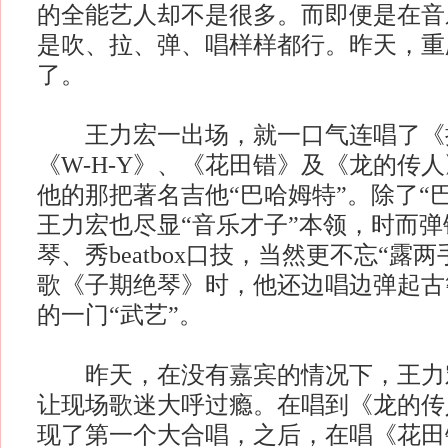
的全能艺人却不是很多。而即便是在音
是吹、拉、弹、唱样样都行。昨天，重
了。
王力宏一出场，就一口气连唱了《
《W-H-Y》、《花田错》及《龙的传
他的那把著名吉他“巴哈姆特”。除了“
王力宏也尽显“音乐才子”本领，时而
琴、秀beatbox口技，当然更不忘“露
歌《子期绝琴》时，他还边唱边弹起古
的一门“武艺”。
昨天，在没有嘉宾的情况下，王力
让现场歌迷大呼过瘾。在唱到《龙的传
现了第一个大合唱，之后，在唱《花田错》