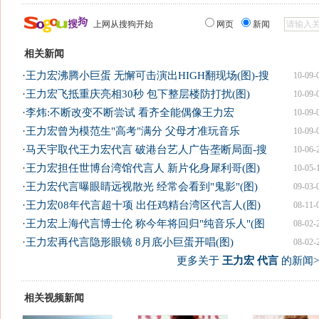
上网从搜狗开始
网页
新闻
相关新闻
·
王力宏沸腾小巨蛋 无懈可击演出HIGH翻现场(图)-搜
10-09-
·
王力宏飞抵重庆亮相30秒 包下整层楼防打扰(图)
10-09-
·
李炜:不断改变不断尝试 看齐全能偶像王力宏
10-09-
·
王力宏曾为模范生"高考"满分 父母才准玩音乐
10-09-
·
马天宇取代王力宏代言 破港台艺人广告垄断局面-搜
10-06-
·
王力宏担任世博台湾馆代言人 新片化身犀利哥(图)
10-05-
·
王力宏代言曝眼睛远视散光 经常会看到"鬼影"(图)
09-03-
·
王力宏08年代言超十项 出任鸡精台湾区代言人(图)
08-11-
·
王力宏上海代言博士伦 称今年将回归"纯音乐人"(图
08-02-
·
王力宏再代言隐形眼镜 8月底小巨蛋开唱(图)
08-02-
更多关于
王力宏 代言
的新闻>
相关视频新闻