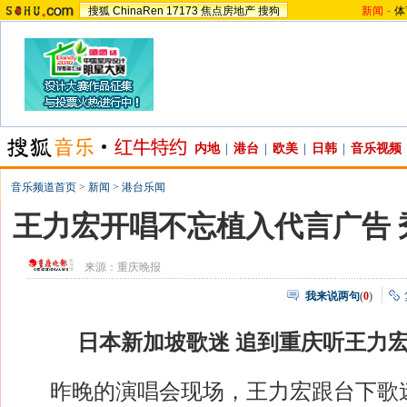
搜狐
ChinaRen
17173
焦点房地产
搜狗
新闻
-
体
内地
|
港台
|
欧美
|
日韩
|
音乐视频
音乐频道首页
>
新闻
>
港台乐闻
王力宏开唱不忘植入代言广告 
来源：
重庆晚报
我来说两句
(
0
)
日本新加坡歌迷 追到重庆听王力
昨晚的演唱会现场，王力宏跟台下歌