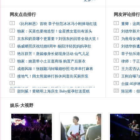
网友点击排行
网友评论排行
1
1
《比利林恩》首映 章子怡范冰冰冯小刚捧场红毯
董卿：这两
2
2
独家：买菜也要拗造型！金星携女逛街有派头
刘德华新片
3
3
京东和奶茶哪个更重要？刘强东的回答全场大笑！
为救母女俩
4
4
杨威晒照庆祝结婚8周年 杨阳洋轻抚妈妈孕肚
刘德华扮邋
5
5
艳压群芳！唐嫣修身长裙现身活动 仙气儿足
章子怡斥港
6
6
独家：姚晨带小土豆逛商场 购置产后新衣
律师：于正
7
7
成都风味！张靓颖冯轲曝婚纱照 吃串串打麻将
王力宏否认
8
8
接地气！阔太熊黛林打扮休闲逛街买厕所泵
王刚自曝7
9
9
台媒:40
马蓉离婚后，砸1000万人民币给媒体要求删掉这照片
10
10
甜到腻！黄晓明上海庆生 Baby挺孕肚送蛋糕
陈冠希：假
娱乐·大视野