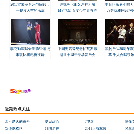
2017混凝草音乐节回顾：
许魏洲《那又怎样》曝
姜育恒长春个唱万
一整片天空的乐章
MV花絮 百变少年青春洋
万芳优雅同台演
溢
李克勤演唱会沸腾红馆 与
中国男高音纪念帕瓦罗蒂
黑豹乐队30周年
李玟比拼电臀技能
逝世十周年专场音乐会
幕 千人合唱致
近期热点关注
永不磨灭的番号
夏日甜心
7电影
快乐
新还珠格格
姚明退役
2011上海车展
私募