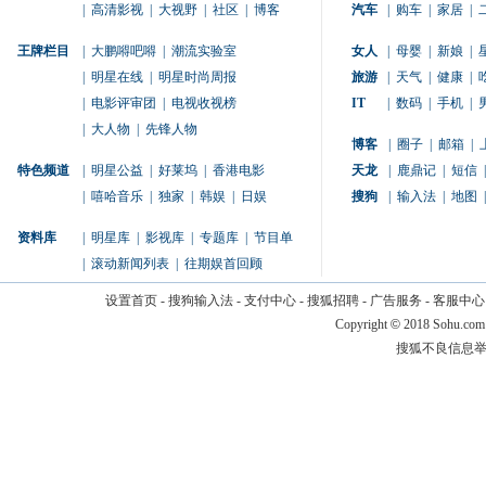
|
高清影视
|
大视野
|
社区
|
博客
汽车
|
购车
|
家居
|
王牌栏目
|
大鹏嘚吧嘚
|
潮流实验室
女人
|
母婴
|
新娘
|
|
明星在线
|
明星时尚周报
旅游
|
天气
|
健康
|
|
电影评审团
|
电视收视榜
IT
|
数码
|
手机
|
|
大人物
|
先锋人物
博客
|
圈子
|
邮箱
|
特色频道
|
明星公益
|
好莱坞
|
香港电影
天龙
|
鹿鼎记
|
短信
|
|
嘻哈音乐
|
独家
|
韩娱
|
日娱
搜狗
|
输入法
|
地图
|
资料库
|
明星库
|
影视库
|
专题库
|
节目单
|
滚动新闻列表
|
往期娱首回顾
设置首页
-
搜狗输入法
-
支付中心
-
搜狐招聘
-
广告服务
-
客服中心
Copyright
©
2018 Sohu.com
搜狐不良信息