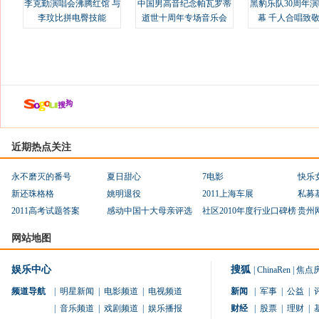
李克勤演唱会沸腾红馆 与
中国男高音纪念帕瓦罗蒂
黑豹乐队30周年
李玟比拼电臀技能
逝世十周年专场音乐会
幕 千人合唱致
近期热点关注
永不磨灭的番号
夏日甜心
7电影
快乐
新还珠格格
姚明退役
2011上海车展
私募
2011高考试题答案
感动中国十大母亲评选
社区2010年度行业口碑榜
贵州
网站地图
娱乐中心
搜狐
|
ChinaRen
|
焦点
频道导航
|
明星新闻
|
电影频道
|
电视频道
新闻
|
军事
|
公益
|
|
音乐频道
|
戏剧频道
|
娱乐播报
财经
|
股票
|
理财
|