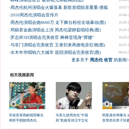
·
林峰演唱会收官 被容祖儿亲吻胸部(图)
10-08-
·
周杰伦杭州演唱会火爆落幕 新歌首唱惊喜重重-搜狐
10-07-
·
2010周杰伦演唱会宣传片
10-06-
·
周杰伦演唱会烧8600万 走下舞台粉丝全场暴动(图)
10-06-
·
邓丽君金曲演唱会上演 周杰伦梁静茹唱经典(图)
10-05-
·
罗志祥3D演唱会完美收官 棒棒堂现身"撑腰"
10-05-
·
与非门演唱会完美收官 王者归来再掀电音狂潮(图)
10-01-
·
水木年华唱响六大城市 巡回演唱会完美收官(图)
08-01-
更多关于
周杰伦 收官
的新闻>
相关视频新闻
宋祖英冒雨献唱照曝光
马英九借周杰伦"中国
明星身价再曝光 
将联手朗朗周杰伦..
风"歌曲宣传汉字文化
首周杰伦章子怡紧.