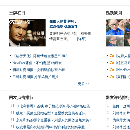
王牌栏目
视频策划
先锋人物黄晓明：
感谢低潮 偶像重生
黄晓明开始意识到，有些事
情需要改变。……
[详细]
《秘密天使》陈翔情迷金素恩YURA
《先锋人
NewFace张俪：不怕定型“物质女”
《综艺马
明星时尚周报：女明星的欲望衣橱
《NewF
日韩时尚周报
好莱坞街拍周报
《夏日甜
更多 >>
网友点击排行
网友评论排行
1
1
《比利林恩》首映 章子怡范冰冰冯小刚捧场红毯
董卿：这两
2
2
独家：买菜也要拗造型！金星携女逛街有派头
刘德华新片
3
3
京东和奶茶哪个更重要？刘强东的回答全场大笑！
为救母女俩
4
4
杨威晒照庆祝结婚8周年 杨阳洋轻抚妈妈孕肚
刘德华扮邋