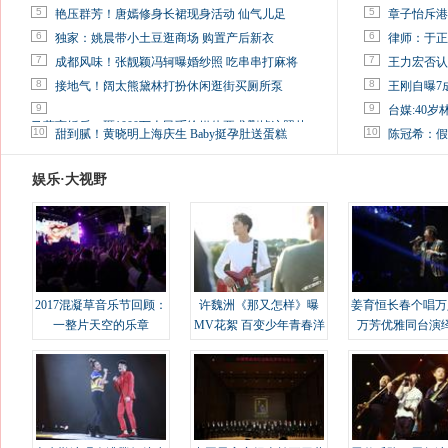
5
5
艳压群芳！唐嫣修身长裙现身活动 仙气儿足
章子怡斥港
6
6
独家：姚晨带小土豆逛商场 购置产后新衣
律师：于正
7
7
成都风味！张靓颖冯轲曝婚纱照 吃串串打麻将
王力宏否认
8
8
接地气！阔太熊黛林打扮休闲逛街买厕所泵
王刚自曝7
9
9
台媒:40
马蓉离婚后，砸1000万人民币给媒体要求删掉这照片
10
10
甜到腻！黄晓明上海庆生 Baby挺孕肚送蛋糕
陈冠希：假
娱乐·大视野
2017混凝草音乐节回顾：
许魏洲《那又怎样》曝
姜育恒长春个唱万
一整片天空的乐章
MV花絮 百变少年青春洋
万芳优雅同台演
溢