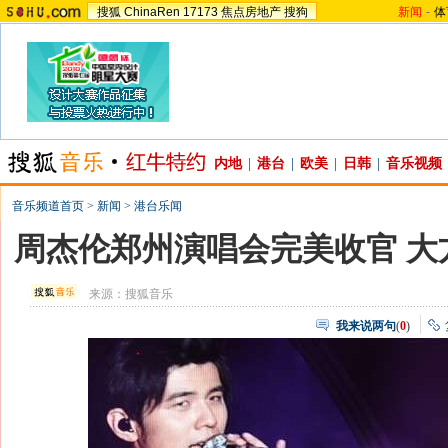
搜狐
ChinaRen
17173
焦点房地产
搜狗
新闻
-
体
内地
|
港台
|
欧美
|
日韩
|
音乐视频
音乐频道首页
>
新闻
>
港台乐闻
周杰伦郑州演唱会完美收官 大
来源：
搜狐音乐
我来说两句
(
0
)