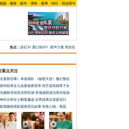
视频
-
播客
-
邮件
-
博客
-
微博
-
BBS
-
我说两句
热点：
滚石30
重口味MV
新声力量
周杰伦
日重点关注
夫妻那些事》单身潮趴
《秘密天使》魔幻预告
德华欲将女儿送妻娘家密养
张艺谋再婚育子女
当娜新专辑宣传照性感
李湘减肥成功黑丝现身
峥外出带女士帽显邋遢
吴秀波离京老婆送行
狐视频电视剧盛典背后故事
先锋人物：黄磊