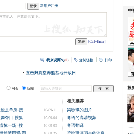
网
瓣
爱
新用户注册
分
享
[Ctrl+Enter]
我来说两句
(
0
)
复制链接
打印
直击归真堂养熊基地开放日
搜
网页
新闻
相关推荐
他是单身-搜
梁咏琪的图片
10-09-11
娆夺目-搜狐
粤语的高清视频
10-09-04
惊一场 -搜
粤语翻译
10-09-03
世博遭围观(图
梁咏琪演唱会的消息
10-08-25