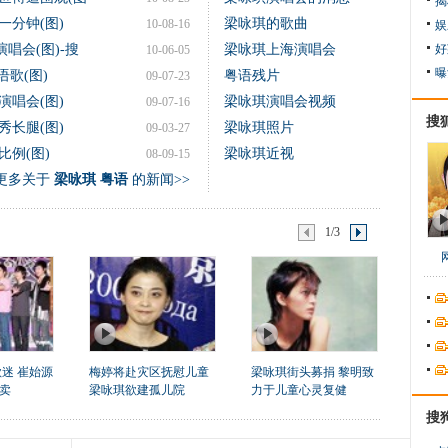
揭
分钟(图)
梁咏琪的歌曲
10-08-16
娱
唱会(图)-搜
梁咏琪上海演唱会
好
10-06-05
曝
歌(图)
粤语残片
09-07-23
唱会(图)
梁咏琪演唱会视频
09-07-16
搜
长腿(图)
梁咏琪照片
09-03-27
例(图)
梁咏琪近视
08-09-15
更多关于
梁咏琪 粤语
的新闻>>
1/3
歌迷 崔始源
梅婷将赴灾区抚慰儿童
梁咏琪街头募捐 黎明致
卖
梁咏琪欲建孤儿院
力于儿童心灵复健
搜