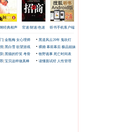
纲经典相声
官迷/财迷/色迷
听书手机客户端
门
|
金瓶梅
女心理师
黑道风云20年
鬼吹灯
情
|
黑白雪
欲望游戏
裸婚
幕前幕后
极品姐妹
异
|
黑猫的狞笑
考骨
牧野诡事
死亡时间表
荐
|
宝贝这样做真棒
读懂面试经
人性管理