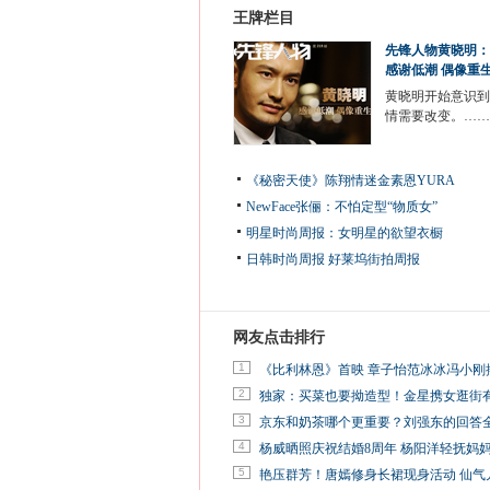
王牌栏目
先锋人物黄晓明：
感谢低潮 偶像重
黄晓明开始意识到
情需要改变。……
《秘密天使》陈翔情迷金素恩YURA
NewFace张俪：不怕定型“物质女”
明星时尚周报：女明星的欲望衣橱
日韩时尚周报
好莱坞街拍周报
网友点击排行
1
《比利林恩》首映 章子怡范冰冰冯小刚
2
独家：买菜也要拗造型！金星携女逛街
3
京东和奶茶哪个更重要？刘强东的回答
4
杨威晒照庆祝结婚8周年 杨阳洋轻抚妈
5
艳压群芳！唐嫣修身长裙现身活动 仙气