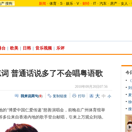
地产
搜狗
新闻
-
体育
-
S
-
娱乐
-
V
-
财经
-
IT
-
汽车
-
房产
-
女人
-
港台
|
欧美
|
日韩
|
音乐视频
|
乐评
词 普通话说多了不会唱粤语歌
今
《
2010年09月20日07:56
刘
麦
大
我来说两句
(
0
)
复制链接
打印
中
小
徐
搜
地的“博爱中国仁爱传递”慈善演唱会，前晚在广州体育馆举
等多位来自香港内地的歌手登台献唱，引来上万观众到场。