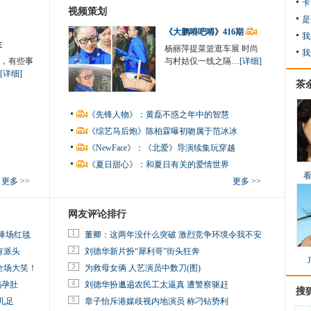
卡
视频策划
是
《大鹏嘚吧嘚》416期
我
生
杨丽萍提菜篮逛车展 时尚
我
，有些事
与村姑仅一线之隔…
[详细]
[详细]
茶
《先锋人物》：黄磊不惑之年中的智慧
《综艺马后炮》陈柏霖曝初吻属于范冰冰
《NewFace》：《北爱》导演续集玩穿越
《夏日甜心》：和夏日有关的爱情世界
更多 >>
更多 >>
网友评论排行
1
捧场红毯
董卿：这两年没什么突破 激烈竞争环境令我不安
2
有派头
刘德华新片扮“犀利哥”街头狂奔
3
全场大笑！
为救母女俩 人艺演员中数刀(图)
4
妈孕肚
刘德华扮邋遢农民工太逼真 遭警察驱赶
搜
5
儿足
章子怡斥港媒歧视内地演员 称刁钻势利