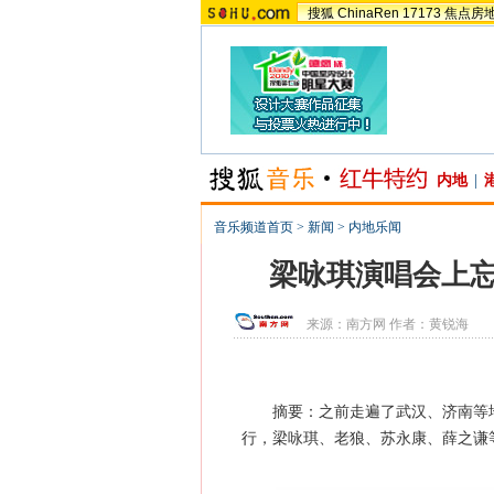
搜狐
ChinaRen
17173
焦点房
内地
|
音乐频道首页
>
新闻
>
内地乐闻
梁咏琪演唱会上忘
来源：
南方网
作者：黄锐海
摘要：之前走遍了武汉、济南等
行，梁咏琪、老狼、苏永康、薛之谦