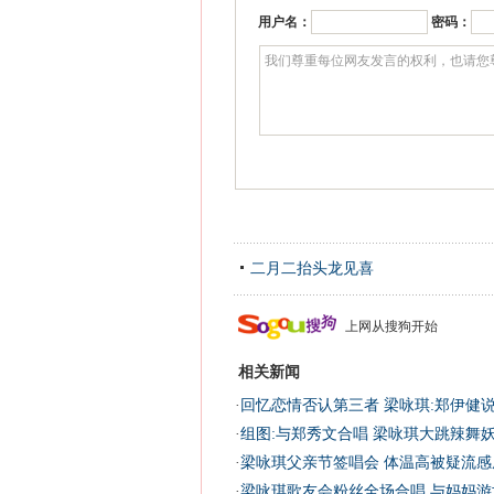
用户名：
密码：
二月二抬头龙见喜
上网从搜狗开始
相关新闻
·
回忆恋情否认第三者 梁咏琪:郑伊健说
·
组图:与郑秀文合唱 梁咏琪大跳辣舞妖
·
梁咏琪父亲节签唱会 体温高被疑流感虚
·
梁咏琪歌友会粉丝全场合唱 与妈妈游