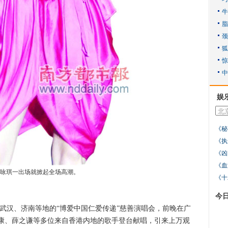
娱
《秘
《执
《凶
《血
咏琪一出场就掀起全场高潮。
《十
今
汉、济南等地的“博爱中国仁爱传递”慈善演唱会，前晚在广
康、薛之谦等多位来自香港内地的歌手登台献唱，引来上万观