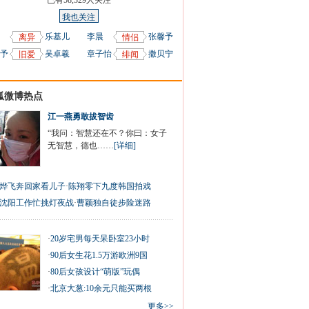
已有
58,329
人关注
我也关注
乐基儿
李晨
张馨予
离异
情侣
予
吴卓羲
章子怡
撒贝宁
旧爱
绯闻
狐微博热点
江一燕勇敢拔智齿
“我问：智慧还在不？你曰：女子
无智慧，德也……
[详细]
烨飞奔回家看儿子
·
陈翔零下九度韩国拍戏
沈阳工作忙挑灯夜战
·
曹颖独自徒步险迷路
·
20岁宅男每天呆卧室23小时
·
90后女生花1.5万游欧洲9国
·
80后女孩设计“萌版”玩偶
·
北京大葱:10余元只能买两根
更多>>