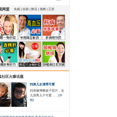
狐社区火爆话题
刘涛儿女清秀可爱
刘涛微博晒孩子照片，女
儿清秀儿子可爱……
[详
细]