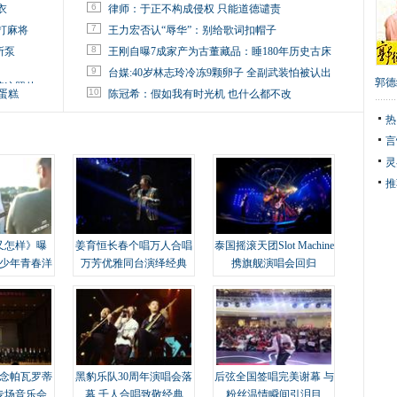
6
衣
律师：于正不构成侵权 只能道德谴责
7
打麻将
王力宏否认“辱华”：别给歌词扣帽子
8
所泵
王刚自曝7成家产为古董藏品：睡180年历史古床
9
台媒:40岁林志玲冷冻9颗卵子 全副武装怕被认出
郭德
掉这照片
10
蛋糕
陈冠希：假如我有时光机 也什么都不改
热
言
灵
推
又怎样》曝
姜育恒长春个唱万人合唱
泰国摇滚天团Slot Machine
变少年青春洋
万芳优雅同台演绎经典
携旗舰演唱会回归
念帕瓦罗蒂
黑豹乐队30周年演唱会落
后弦全国签唱完美谢幕 与
专场音乐会
幕 千人合唱致敬经典
粉丝温情瞬间引泪目