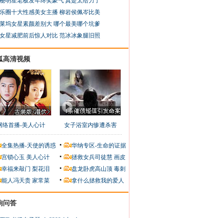
秘明星老板发年终奖豪气 真是太给力了
乐圈十大性感美女主播 柳岩侯佩岑比美
莱坞女星素颜差别大 哪个最美哪个坑爹
女星减肥前后惊人对比 范冰冰象腿旧照
狐高清视频
网络首播-美人心计
女子浴室内惨遭杀害
全集热播-天使的诱惑
华纳专区-生命的证据
宫锁心玉
美人心计
拯救女兵司徒慧
画皮
幸福来敲门
梨花泪
盘龙卧虎高山顶
毒刺
能人冯天贵
家常菜
拿什么拯救我的爱人
狗问答