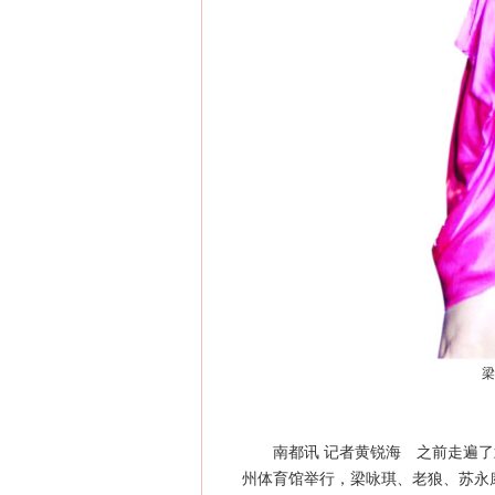
梁
南都讯 记者黄锐海 之前走遍了武
州体育馆举行，梁咏琪、老狼、苏永