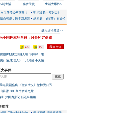
AA制生活
秘密天使
生活大爆炸5
进入娱论频道>>
冯小刚称屌丝自贱：只是约定俗成
顶
477
砸
158
铛铛报时走红源自无聊 节操碎一地
地版《乱世佳人》：只见乱 不见情
乐大事件
季电视剧盛典
《微言大义》微博脱口秀
山暮雪
2011红牛音乐之旅
电影
梦回鹿鼎记
新还珠格格
彩推荐