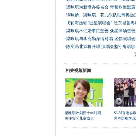
·
梁咏琪为新碟办签名会 带领歌迷默哀一
·
谭咏麟、梁咏琪、花儿乐队助阵奥运演
·
飞轮海压轴"巨星演唱会" 汪东城备粤语
·
梁咏琪不忙婚事忙慈善 众星捧场慈善演
·
梁咏琪与李克勤深情对唱 迷你演唱会秀
·
陈奕迅北京将开唱 演唱会坚守粤语歌比
相关视频新闻
梁咏琪计划用十年时间
SJ-M香港会
关注灾区儿童成长
秀粤语现学现