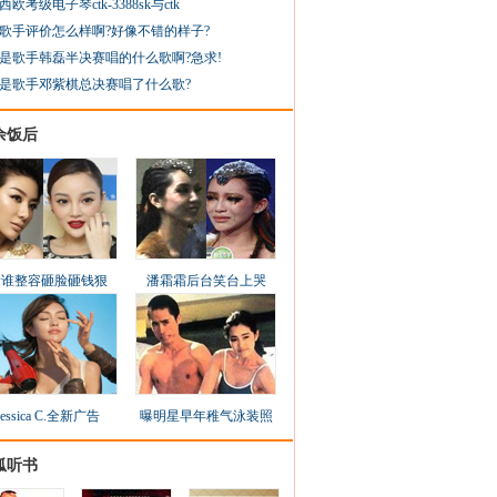
西欧考级电子琴ctk-3388sk与ctk
歌手评价怎么样啊?好像不错的样子?
是歌手韩磊半决赛唱的什么歌啊?急求!
是歌手邓紫棋总决赛唱了什么歌?
余饭后
看谁整容砸脸砸钱狠
潘霜霜后台笑台上哭
Jessica C.全新广告
曝明星早年稚气泳装照
狐听书