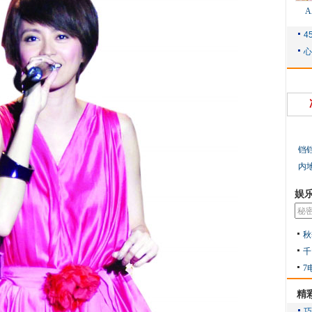
铛
内
娱
秋
千
7
精