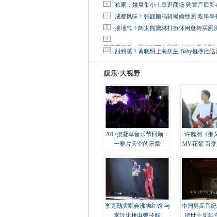
6
独家：姚晨带小土豆逛商场 购置产后新
7
成都风味！张靓颖冯轲曝婚纱照 吃串串
8
接地气！阔太熊黛林打扮休闲逛街买厕
9
马蓉离婚后，砸1000万人民币给媒体要求删
10
甜到腻！黄晓明上海庆生 Baby挺孕肚送
娱乐·大视野
2017混凝草音乐节回顾：
许魏洲《那
一整片天空的乐章
MV花絮 百
溢
李克勤演唱会沸腾红馆 与
中国男高音纪
李玟比拼电臀技能
逝世十周年