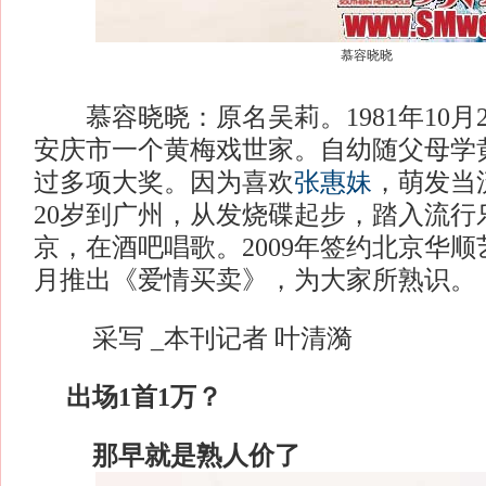
慕容晓晓
慕容晓晓：原名吴莉。1981年10月
安庆市一个黄梅戏世家。自幼随父母学
过多项大奖。因为喜欢
张惠妹
，萌发当
20岁到广州，从发烧碟起步，踏入流行乐
京，在酒吧唱歌。2009年签约北京华顺
月推出《爱情买卖》，为大家所熟识
采写 _本刊记者 叶清漪
出场1首1万？
那早就是熟人价了