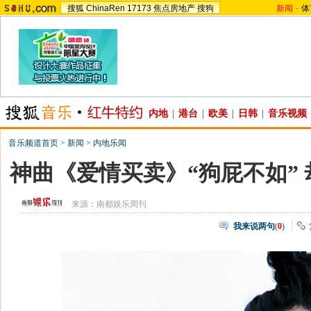
搜狐
ChinaRen
17173
焦点房地产
搜狗
新闻
-
体
内地
|
港台
|
欧美
|
日韩
|
音乐视频
音乐频道首页
>
新闻
>
内地乐闻
神曲《爱情买卖》“狗屁不如”
来源：
南都娱乐周刊
我来说两句
(
0
)