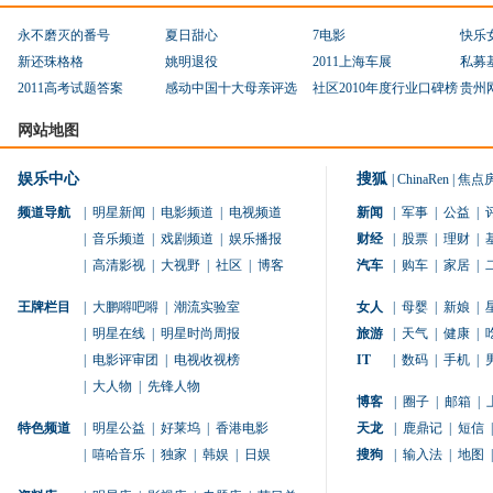
永不磨灭的番号
夏日甜心
7电影
快乐
新还珠格格
姚明退役
2011上海车展
私募
2011高考试题答案
感动中国十大母亲评选
社区2010年度行业口碑榜
贵州
网站地图
娱乐中心
搜狐
|
ChinaRen
|
焦点
频道导航
|
明星新闻
|
电影频道
|
电视频道
新闻
|
军事
|
公益
|
|
音乐频道
|
戏剧频道
|
娱乐播报
财经
|
股票
|
理财
|
|
高清影视
|
大视野
|
社区
|
博客
汽车
|
购车
|
家居
|
王牌栏目
|
大鹏嘚吧嘚
|
潮流实验室
女人
|
母婴
|
新娘
|
|
明星在线
|
明星时尚周报
旅游
|
天气
|
健康
|
|
电影评审团
|
电视收视榜
IT
|
数码
|
手机
|
|
大人物
|
先锋人物
博客
|
圈子
|
邮箱
|
特色频道
|
明星公益
|
好莱坞
|
香港电影
天龙
|
鹿鼎记
|
短信
|
|
嘻哈音乐
|
独家
|
韩娱
|
日娱
搜狗
|
输入法
|
地图
|