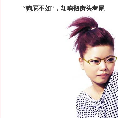
“狗屁不如”，却响彻街头巷尾