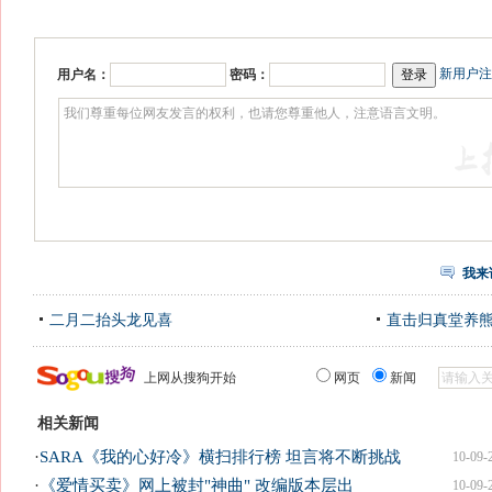
新用户注
用户名：
密码：
我来
二月二抬头龙见喜
直击归真堂养
上网从搜狗开始
网页
新闻
相关新闻
·
SARA《我的心好冷》横扫排行榜 坦言将不断挑战
10-09-
·
《爱情买卖》网上被封"神曲" 改编版本层出
10-09-