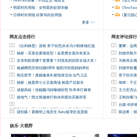
NewFace张俪：不怕定型“物质女”
《综艺马
明星时尚周报：女明星的欲望衣橱
《NewF
日韩时尚周报
好莱坞街拍周报
《夏日甜
更多 >>
网友点击排行
网友评论排行
1
1
《比利林恩》首映 章子怡范冰冰冯小刚捧场红毯
董卿：这两
2
2
独家：买菜也要拗造型！金星携女逛街有派头
刘德华新片
3
3
京东和奶茶哪个更重要？刘强东的回答全场大笑！
为救母女俩
4
4
杨威晒照庆祝结婚8周年 杨阳洋轻抚妈妈孕肚
刘德华扮邋
5
5
艳压群芳！唐嫣修身长裙现身活动 仙气儿足
章子怡斥港
6
6
独家：姚晨带小土豆逛商场 购置产后新衣
律师：于正
7
7
成都风味！张靓颖冯轲曝婚纱照 吃串串打麻将
王力宏否认
8
8
接地气！阔太熊黛林打扮休闲逛街买厕所泵
王刚自曝7
9
9
台媒:40
马蓉离婚后，砸1000万人民币给媒体要求删掉这照片
10
10
甜到腻！黄晓明上海庆生 Baby挺孕肚送蛋糕
陈冠希：假
娱乐·大视野