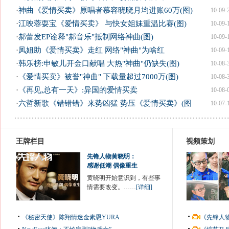
·
神曲《爱情买卖》原唱者慕容晓晓月均进账60万(图)
10-09-
·
江映蓉耍宝《爱情买卖》 与快女姐妹重温比赛(图)
10-09-
·
郝蕾发EP诠释"郝音乐"抵制网络神曲(图)
10-09-
·
凤姐助《爱情买卖》走红 网络"神曲"为啥红
10-09-
·
韩乐榜:申敏儿开金口献唱 大热"神曲"仍缺失(图)
10-08-
·
《爱情买卖》被誉"神曲" 下载量超过7000万(图)
10-08-
·
《再见,总有一天》:异国的爱情买卖
10-08-
·
六哲新歌《错错错》来势凶猛 势压《爱情买卖》(图
10-07-
王牌栏目
视频策划
先锋人物黄晓明：
感谢低潮 偶像重生
黄晓明开始意识到，有些事
情需要改变。……
[详细]
《秘密天使》陈翔情迷金素恩YURA
《先锋人