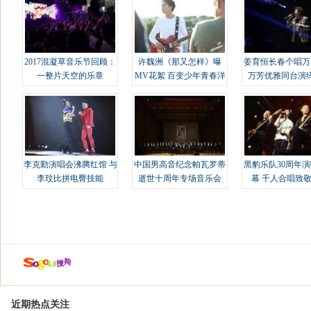
2017混凝草音乐节回顾：
许魏洲《那又怎样》曝
姜育恒长春个唱万
一整片天空的乐章
MV花絮 百变少年青春洋
万芳优雅同台演
溢
李克勤演唱会沸腾红馆 与
中国男高音纪念帕瓦罗蒂
黑豹乐队30周年
李玟比拼电臀技能
逝世十周年专场音乐会
幕 千人合唱致
近期热点关注