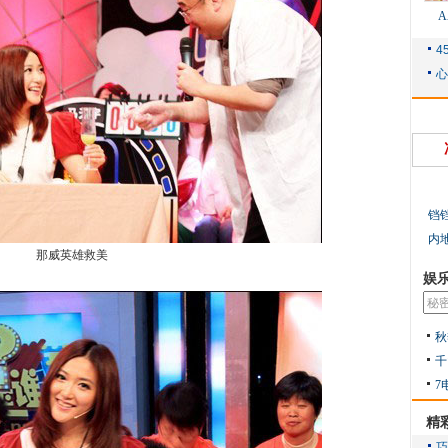
铛
内
那威英雄救美
娱
秋
千
7
精