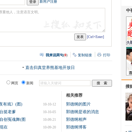
瓣
爱
新用户注册
分
享
[Ctrl+Enter]
我来说两句
(
0
)
复制链接
打印
直击归真堂养熊基地开放日
网页
新闻
搜
相关推荐
夜有戏》(图)
郭德纲的图片
10-10-12
台挺老爹
郭德纲是谁的消息
10-10-05
自创冤魂舞(图
郭德纲相声
10-09-21
现在
郭德纲博客
10-09-20