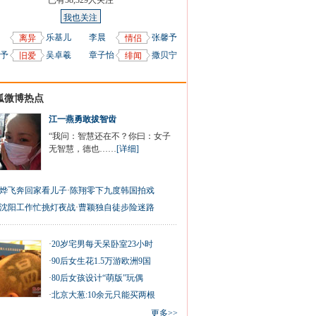
已有
58,329
人关注
我也关注
乐基儿
李晨
张馨予
离异
情侣
予
吴卓羲
章子怡
撒贝宁
旧爱
绯闻
狐微博热点
江一燕勇敢拔智齿
“我问：智慧还在不？你曰：女子
无智慧，德也……
[详细]
烨飞奔回家看儿子
·
陈翔零下九度韩国拍戏
沈阳工作忙挑灯夜战
·
曹颖独自徒步险迷路
·
20岁宅男每天呆卧室23小时
·
90后女生花1.5万游欧洲9国
·
80后女孩设计“萌版”玩偶
·
北京大葱:10余元只能买两根
更多>>