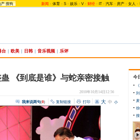
地产
搜狗
新闻
-
体育
-
S
-
娱乐
-
V
-
财经
-
IT
-
汽车
-
房产
-
女人
-
港台
|
欧美
|
日韩
|
音乐视频
|
乐评
蛊 《到底是谁》与蛇亲密接触
今
《
2010年10月14日12:56
刘
麦
大
我来说两句
(
0
)
复制链接
打印
中
小
徐
搜