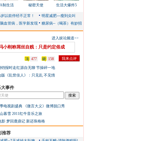
AA制生活
秘密天使
生活大爆炸5
进入娱论频道>>
冯小刚称屌丝自贱：只是约定俗成
顶
477
砸
158
铛铛报时走红源自无聊 节操碎一地
地版《乱世佳人》：只见乱 不见情
乐大事件
季电视剧盛典
《微言大义》微博脱口秀
山暮雪
2011红牛音乐之旅
电影
梦回鹿鼎记
新还珠格格
彩推荐