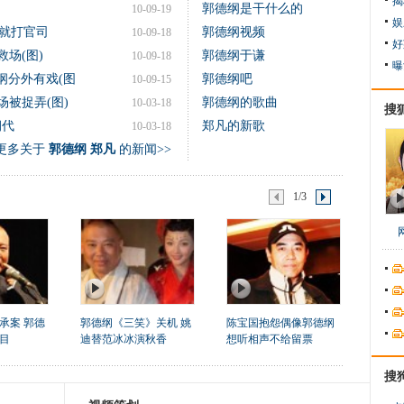
揭
郭德纲是干什么的
10-09-19
娱
就打官司
郭德纲视频
10-09-18
好
场(图)
郭德纲于谦
10-09-18
曝
纲分外有戏(图
郭德纲吧
10-09-15
场被捉弄(图)
郭德纲的歌曲
10-03-18
搜
朝代
郑凡的新歌
10-03-18
更多关于
郭德纲 郑凡
的新闻>>
1/3
承案 郭德
郭德纲《三笑》关机 姚
陈宝国抱怨偶像郭德纲
目
迪替范冰冰演秋香
想听相声不给留票
搜