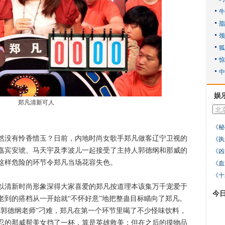
娱
郑凡清新可人
《秘
没有怜香惜玉？日前，内地时尚女歌手郑凡做客辽宁卫视的
《执
嘉宾安琥、马天宇及李波儿一起接受了主持人郭德纲和那威的
《凶
这样危险的环节令郑凡当场花容失色。
《血
《十
清新时尚形象深得大家喜爱的郑凡按道理本该集万千宠爱于
今
老到的搭档从一开始就“不怀好意”地把整蛊目标瞄向了郑凡。
的郭德纲老师”刁难，郑凡在第一个环节里喝了不少怪味饮料，
忍的那威帮美女挡了一杯，算是英雄救美；但在之后的摸物品