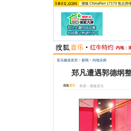
搜狐
ChinaRen
17173
焦点房
内地
|
音乐频道首页
>
新闻
>
内地乐闻
郑凡遭遇郭德纲整
来源：
搜狐音乐