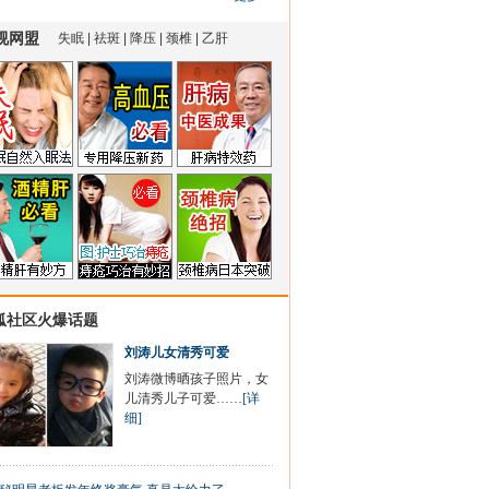
狐社区火爆话题
刘涛儿女清秀可爱
刘涛微博晒孩子照片，女
儿清秀儿子可爱……
[详
细]