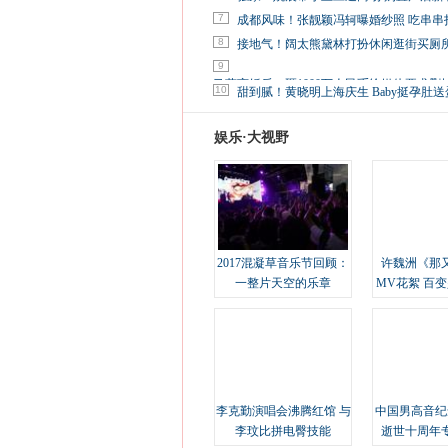
7
成都风味！张靓颖冯轲曝婚纱照 吃串串
8
接地气！阔太熊黛林打扮休闲逛街买厕
9
马蓉离婚后，砸1000万人民币给媒体要求删
10
甜到腻！黄晓明上海庆生 Baby挺孕肚送
娱乐·大视野
2017混凝草音乐节回顾：
许魏洲《那
一整片天空的乐章
MV花絮 百
溢
李克勤演唱会沸腾红馆 与
中国男高音纪
李玟比拼电臀技能
逝世十周年