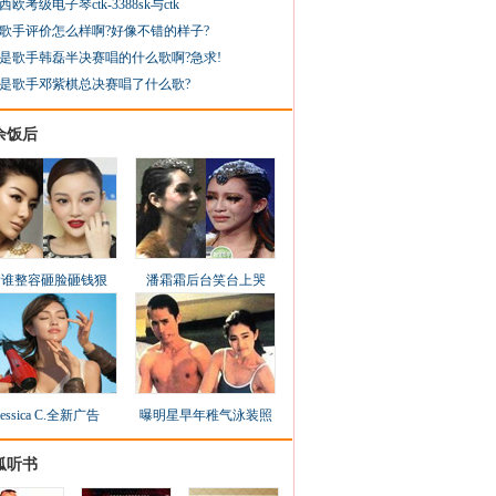
西欧考级电子琴ctk-3388sk与ctk
歌手评价怎么样啊?好像不错的样子?
是歌手韩磊半决赛唱的什么歌啊?急求!
是歌手邓紫棋总决赛唱了什么歌?
余饭后
看谁整容砸脸砸钱狠
潘霜霜后台笑台上哭
Jessica C.全新广告
曝明星早年稚气泳装照
狐听书