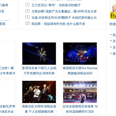
7
打麻将
王力宏否认“辱华”：别给歌词扣帽子
8
所泵
王刚自曝7成家产为古董藏品：睡180年历史古床
9
台媒:40岁林志玲冷冻9颗卵子 全副武装怕被认出
掉这照片
10
蛋糕
陈冠希：假如我有时光机 也什么都不改
郭德
热
言
灵
推
又怎样》曝
姜育恒长春个唱万人合唱
泰国摇滚天团Slot Machine
变少年青春洋
万芳优雅同台演绎经典
携旗舰演唱会回归
念帕瓦罗蒂
黑豹乐队30周年演唱会落
后弦全国签唱完美谢幕 与
专场音乐会
幕 千人合唱致敬经典
粉丝温情瞬间引泪目