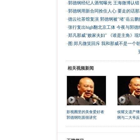
·
郭德纲经纪人酒驾曝光 王海微博认错
·
郭德纲用新合同拴住人心:要走的话那
·
德云社茶馆复演 郭德纲被"堵"岳云鹏救
·
张行复出high翻北京工体 今夜与郭德
·
郑凡那威"败家夫妇" 《谁是主角》现
·
图:郑凡微笑回斥 我和那威不是一个
相关视频新闻
影视圈里的美食爱好者
侯耀文遗产继
郭德纲吃面很讲究
纲与二大爷反