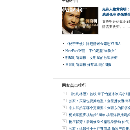
王牌栏目
先锋人物黄晓明：
感谢低潮 偶像重
黄晓明开始意识到
情需要改变。……
《秘密天使》陈翔情迷金素恩YURA
NewFace张俪：不怕定型“物质女”
明星时尚周报：女明星的欲望衣橱
日韩时尚周报
好莱坞街拍周报
网友点击排行
1
《比利林恩》首映 章子怡范冰冰冯小刚
2
独家：买菜也要拗造型！金星携女逛街
3
京东和奶茶哪个更重要？刘强东的回答
4
杨威晒照庆祝结婚8周年 杨阳洋轻抚妈
5
艳压群芳！唐嫣修身长裙现身活动 仙气
6
独家：姚晨带小土豆逛商场 购置产后新