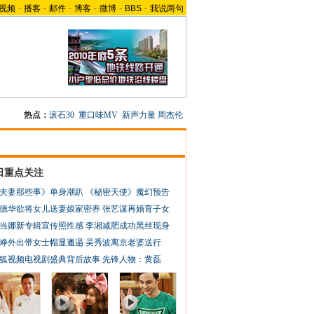
视频
-
播客
-
邮件
-
博客
-
微博
-
BBS
-
我说两句
热点：
滚石30
重口味MV
新声力量
周杰伦
日重点关注
夫妻那些事》单身潮趴
《秘密天使》魔幻预告
德华欲将女儿送妻娘家密养
张艺谋再婚育子女
当娜新专辑宣传照性感
李湘减肥成功黑丝现身
峥外出带女士帽显邋遢
吴秀波离京老婆送行
狐视频电视剧盛典背后故事
先锋人物：黄磊