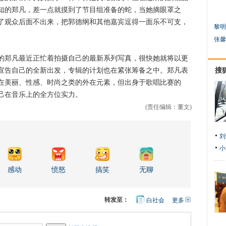
知的郑凡，差一点就摸到了节目组准备的蛇，当她摘眼罩之
了观众后面不出来，把郭德纲和其他嘉宾逗得一面乐不可支，
黎明
张馨
郑凡最近正忙着拍摄自己的最新系列写真，很快她就将以更
宣告自己的全新出发，专辑的计划也在紧张筹备之中。郑凡表
搜
在美丽、性感、时尚之类的外在元素，但出身于歌唱比赛的
己在音乐上的全方位实力。
(责任编辑：董文)
刘
小
感动
愤怒
搞笑
无聊
转发至：
白社会
更多
开
心
人
网
人
豆
网