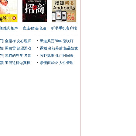
纲经典相声
官迷/财迷/色迷
听书手机客户端
门
|
金瓶梅
女心理师
黑道风云20年
鬼吹灯
情
|
黑白雪
欲望游戏
裸婚
幕前幕后
极品姐妹
异
|
黑猫的狞笑
考骨
牧野诡事
死亡时间表
荐
|
宝贝这样做真棒
读懂面试经
人性管理