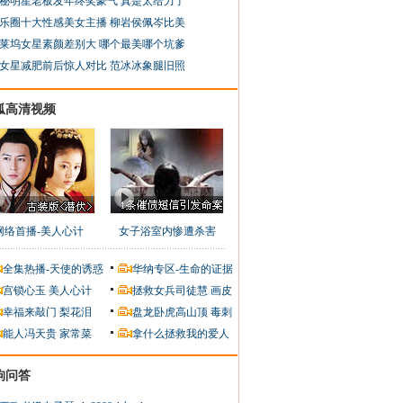
秘明星老板发年终奖豪气 真是太给力了
乐圈十大性感美女主播 柳岩侯佩岑比美
莱坞女星素颜差别大 哪个最美哪个坑爹
女星减肥前后惊人对比 范冰冰象腿旧照
狐高清视频
网络首播-美人心计
女子浴室内惨遭杀害
全集热播-天使的诱惑
华纳专区-生命的证据
宫锁心玉
美人心计
拯救女兵司徒慧
画皮
幸福来敲门
梨花泪
盘龙卧虎高山顶
毒刺
能人冯天贵
家常菜
拿什么拯救我的爱人
狗问答