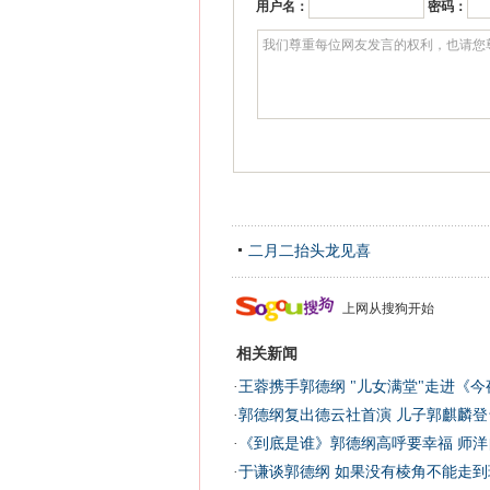
用户名：
密码：
二月二抬头龙见喜
上网从搜狗开始
相关新闻
·
王蓉携手郭德纲 "儿女满堂"走进《今
·
郭德纲复出德云社首演 儿子郭麒麟登
·
《到底是谁》郭德纲高呼要幸福 师洋
·
于谦谈郭德纲 如果没有棱角不能走到