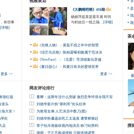
视频策划
卡
是
《大鹏嘚吧嘚》416期
生
我
杨丽萍提菜篮逛车展 时尚
，有些事
与村姑仅一线之隔…
[详细]
我
[详细]
茶
《先锋人物》：黄磊不惑之年中的智慧
《综艺马后炮》陈柏霖曝初吻属于范冰冰
《NewFace》：《北爱》导演续集玩穿越
《夏日甜心》：和夏日有关的爱情世界
更多 >>
更多 >>
网友评论排行
1
捧场红毯
董卿：这两年没什么突破 激烈竞争环境令我不安
2
有派头
刘德华新片扮“犀利哥”街头狂奔
3
全场大笑！
为救母女俩 人艺演员中数刀(图)
4
妈孕肚
刘德华扮邋遢农民工太逼真 遭警察驱赶
5
搜
儿足
章子怡斥港媒歧视内地演员 称刁钻势利
6
衣
律师：于正不构成侵权 只能道德谴责