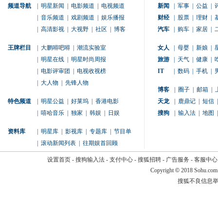
频道导航
|
明星新闻
|
电影频道
|
电视频道
新闻
|
军事
|
公益
|
|
音乐频道
|
戏剧频道
|
娱乐播报
财经
|
股票
|
理财
|
|
高清影视
|
大视野
|
社区
|
博客
汽车
|
购车
|
家居
|
王牌栏目
|
大鹏嘚吧嘚
|
潮流实验室
女人
|
母婴
|
新娘
|
|
明星在线
|
明星时尚周报
旅游
|
天气
|
健康
|
|
电影评审团
|
电视收视榜
IT
|
数码
|
手机
|
|
大人物
|
先锋人物
博客
|
圈子
|
邮箱
|
特色频道
|
明星公益
|
好莱坞
|
香港电影
天龙
|
鹿鼎记
|
短信
|
|
嘻哈音乐
|
独家
|
韩娱
|
日娱
搜狗
|
输入法
|
地图
|
资料库
|
明星库
|
影视库
|
专题库
|
节目单
|
滚动新闻列表
|
往期娱首回顾
设置首页
-
搜狗输入法
-
支付中心
-
搜狐招聘
-
广告服务
-
客服中心
Copyright
©
2018 Sohu.com
搜狐不良信息