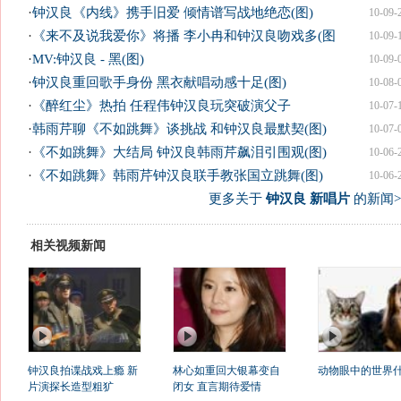
·
钟汉良《内线》携手旧爱 倾情谱写战地绝恋(图)
10-09-
·
《来不及说我爱你》将播 李小冉和钟汉良吻戏多(图
10-09-
·
MV:钟汉良 - 黑(图)
10-09-
·
钟汉良重回歌手身份 黑衣献唱动感十足(图)
10-08-
·
《醉红尘》热拍 任程伟钟汉良玩突破演父子
10-07-
·
韩雨芹聊《不如跳舞》谈挑战 和钟汉良最默契(图)
10-07-
·
《不如跳舞》大结局 钟汉良韩雨芹飙泪引围观(图)
10-06-
·
《不如跳舞》韩雨芹钟汉良联手教张国立跳舞(图)
10-06-
更多关于
钟汉良 新唱片
的新闻>
相关视频新闻
钟汉良拍谍战戏上瘾 新
林心如重回大银幕变自
动物眼中的世界
片演探长造型粗犷
闭女 直言期待爱情