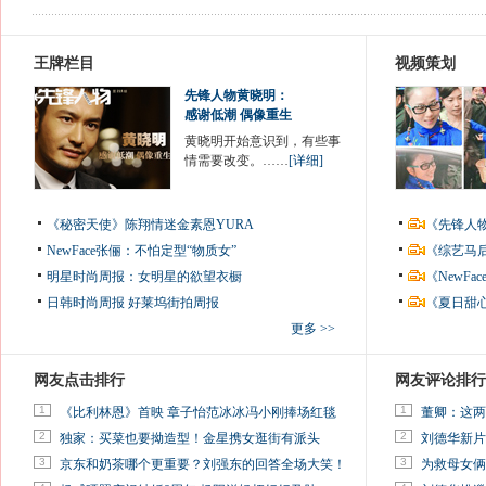
王牌栏目
视频策划
先锋人物黄晓明：
感谢低潮 偶像重生
黄晓明开始意识到，有些事
情需要改变。……
[详细]
《秘密天使》陈翔情迷金素恩YURA
《先锋人
NewFace张俪：不怕定型“物质女”
《综艺马
明星时尚周报：女明星的欲望衣橱
《NewF
日韩时尚周报
好莱坞街拍周报
《夏日甜
更多 >>
网友点击排行
网友评论排行
1
1
《比利林恩》首映 章子怡范冰冰冯小刚捧场红毯
董卿：这两
2
2
独家：买菜也要拗造型！金星携女逛街有派头
刘德华新片
3
3
京东和奶茶哪个更重要？刘强东的回答全场大笑！
为救母女俩