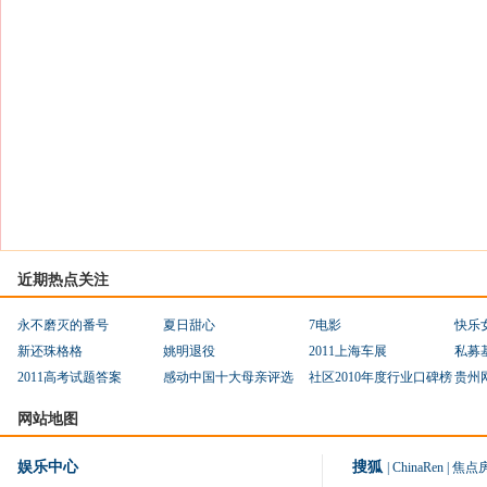
近期热点关注
永不磨灭的番号
夏日甜心
7电影
快乐
新还珠格格
姚明退役
2011上海车展
私募
2011高考试题答案
感动中国十大母亲评选
社区2010年度行业口碑榜
贵州
网站地图
娱乐中心
搜狐
|
ChinaRen
|
焦点