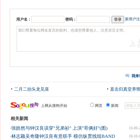
新用户注
用户名：
密码：
我来
二月二抬头龙见喜
直击归真堂养
上网从搜狗开始
网页
新闻
相关新闻
·
张皓然与钟汉良误穿"兄弟衫" 上演"哥俩好"(图)
10-09-
·
林志颖吴奇隆钟汉良有意联手 模仿纵贯线组BAND
10-10-