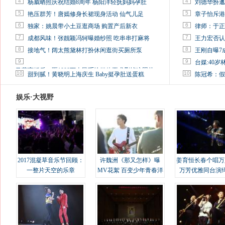
4
4
杨威晒照庆祝结婚8周年 杨阳洋轻抚妈妈孕肚
刘德华扮邋
5
5
艳压群芳！唐嫣修身长裙现身活动 仙气儿足
章子怡斥港
6
6
独家：姚晨带小土豆逛商场 购置产后新衣
律师：于正
7
7
成都风味！张靓颖冯轲曝婚纱照 吃串串打麻将
王力宏否认
8
8
接地气！阔太熊黛林打扮休闲逛街买厕所泵
王刚自曝7
9
9
台媒:40
马蓉离婚后，砸1000万人民币给媒体要求删掉这照片
10
10
甜到腻！黄晓明上海庆生 Baby挺孕肚送蛋糕
陈冠希：假
娱乐·大视野
2017混凝草音乐节回顾：
许魏洲《那又怎样》曝
姜育恒长春个唱万
一整片天空的乐章
MV花絮 百变少年青春洋
万芳优雅同台演
溢