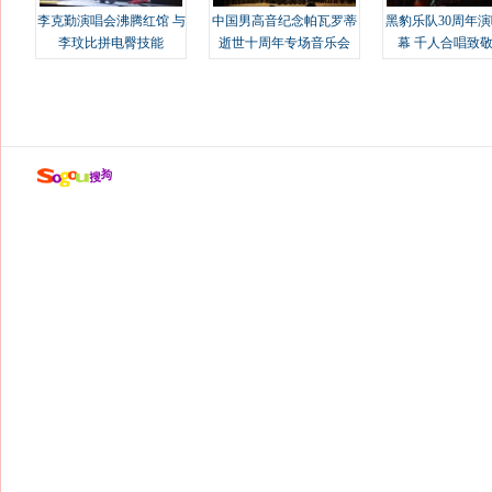
李克勤演唱会沸腾红馆 与
中国男高音纪念帕瓦罗蒂
黑豹乐队30周年
李玟比拼电臀技能
逝世十周年专场音乐会
幕 千人合唱致