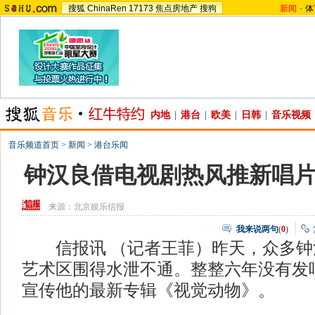
搜狐
ChinaRen
17173
焦点房地产
搜狗
新闻
-
体
内地
|
港台
|
欧美
|
日韩
|
音乐视频
音乐频道首页
>
新闻
>
港台乐闻
钟汉良借电视剧热风推新唱
来源：
北京娱乐信报
我来说两句
(
0
)
信报讯 （记者王菲）昨天，众多钟汉
艺术区围得水泄不通。整整六年没有发
宣传他的最新专辑《视觉动物》。