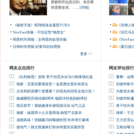
黄晓明开始意识到，有些事
情需要改变。……
[详细]
《秘密天使》陈翔情迷金素恩YURA
《先锋人
NewFace张俪：不怕定型“物质女”
《综艺马
明星时尚周报：女明星的欲望衣橱
《NewF
日韩时尚周报
好莱坞街拍周报
《夏日甜
更多 >>
网友点击排行
网友评论排行
1
1
《比利林恩》首映 章子怡范冰冰冯小刚捧场红毯
董卿：这两
2
2
独家：买菜也要拗造型！金星携女逛街有派头
刘德华新片
3
3
京东和奶茶哪个更重要？刘强东的回答全场大笑！
为救母女俩
4
4
杨威晒照庆祝结婚8周年 杨阳洋轻抚妈妈孕肚
刘德华扮邋
5
5
艳压群芳！唐嫣修身长裙现身活动 仙气儿足
章子怡斥港
6
6
独家：姚晨带小土豆逛商场 购置产后新衣
律师：于正
7
7
成都风味！张靓颖冯轲曝婚纱照 吃串串打麻将
王力宏否认
8
8
接地气！阔太熊黛林打扮休闲逛街买厕所泵
王刚自曝7
9
9