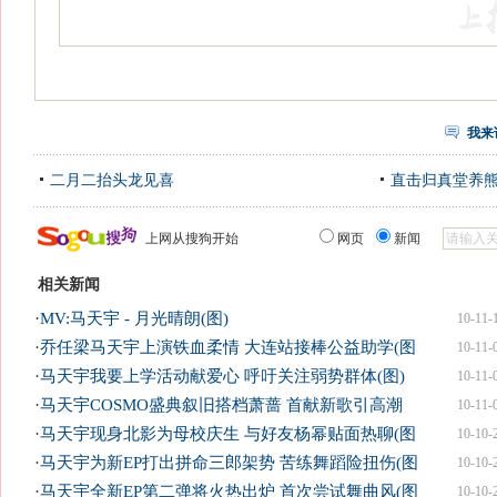
我来
二月二抬头龙见喜
直击归真堂养
上网从搜狗开始
网页
新闻
相关新闻
·
MV:马天宇 - 月光晴朗(图)
10-11-
·
乔任梁马天宇上演铁血柔情 大连站接棒公益助学(图
10-11-
·
马天宇我要上学活动献爱心 呼吁关注弱势群体(图)
10-11-
·
马天宇COSMO盛典叙旧搭档萧蔷 首献新歌引高潮
10-11-
·
马天宇现身北影为母校庆生 与好友杨幂贴面热聊(图
10-10-
·
马天宇为新EP打出拼命三郎架势 苦练舞蹈险扭伤(图
10-10-
·
马天宇全新EP第二弹将火热出炉 首次尝试舞曲风(图
10-10-