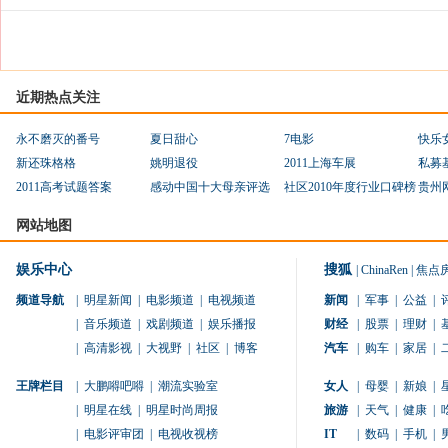
近期热点关注
永不磨灭的番号
夏日甜心
7电影
快乐
新还珠格格
姚明退役
2011上海车展
私募
2011高考试题答案
感动中国十大母亲评选
社区2010年度行业口碑榜
贵州
网站地图
娱乐中心
搜狐
|
ChinaRen
|
焦点
频道导航
|
明星新闻
|
电影频道
|
电视频道
新闻
|
军事
|
公益
|
|
音乐频道
|
戏剧频道
|
娱乐播报
财经
|
股票
|
理财
|
|
高清影视
|
大视野
|
社区
|
博客
汽车
|
购车
|
家居
|
王牌栏目
|
大鹏嘚吧嘚
|
潮流实验室
女人
|
母婴
|
新娘
|
|
明星在线
|
明星时尚周报
旅游
|
天气
|
健康
|
|
电影评审团
|
电视收视榜
IT
|
数码
|
手机
|