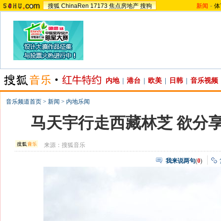
搜狐
ChinaRen
17173
焦点房地产
搜狗
新闻
-
体
内地
|
港台
|
欧美
|
日韩
|
音乐视频
音乐频道首页
>
新闻
>
内地乐闻
马天宇行走西藏林芝 欲分
来源：
搜狐音乐
我来说两句
(
0
)