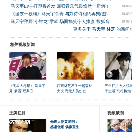
·
马天宇EP主打即将首发 回归音乐气质焕然一新(图)
10-09-
·
《怪侠一枝梅》马天宇杀青 与刘诗诗相约再聚(图)
10-09-
·
马天宇拜师"小神龙"学武 场面搞笑令人捧腹-搜狐音
10-08-
更多关于
马天宇 林芝
的新闻>
相关视频新闻
《明星大考场》 马天宇
西藏林芝发生一起森林
三年打拼收入颇丰
秀"梦露"经典③
火灾 尚无人员伤亡
宇生活"鸟枪换炮
王牌栏目
视频策划
先锋人物黄晓明：
感谢低潮 偶像重生