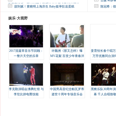
台媒:40
马蓉离婚后，砸1000万人民币给媒体要求删掉这照片
10
10
甜到腻！黄晓明上海庆生 Baby挺孕肚送蛋糕
陈冠希：假
娱乐·大视野
2017混凝草音乐节回顾：
许魏洲《那又怎样》曝
姜育恒长春个唱万
一整片天空的乐章
MV花絮 百变少年青春洋
万芳优雅同台演
溢
李克勤演唱会沸腾红馆 与
中国男高音纪念帕瓦罗蒂
黑豹乐队30周年
李玟比拼电臀技能
逝世十周年专场音乐会
幕 千人合唱致