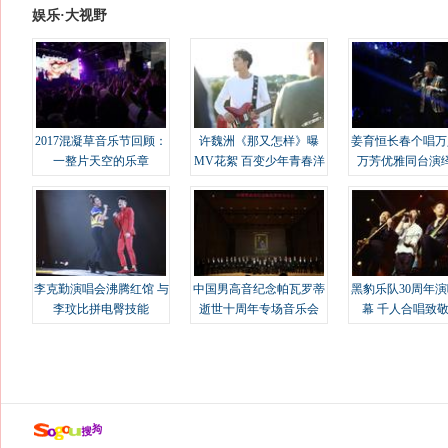
娱乐·大视野
2017混凝草音乐节回顾：
许魏洲《那又怎样》曝
姜育恒长春个唱万
一整片天空的乐章
MV花絮 百变少年青春洋
万芳优雅同台演
溢
李克勤演唱会沸腾红馆 与
中国男高音纪念帕瓦罗蒂
黑豹乐队30周年
李玟比拼电臀技能
逝世十周年专场音乐会
幕 千人合唱致