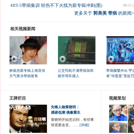
·
HIT-5带病集训 轻伤不下火线为新专辑冲刺(图)
09-11-
更多关于
郭美美 带病
的新闻>
相关视频新闻
林俊杰新专辑上海宣传
公交司机不满带病加班
带病频繁外出 甲
天气寒冷带病签售
闹市驾车撞人
者"何逛逛"受处
王牌栏目
视频策划
先锋人物黄晓明：
感谢低潮 偶像重生
黄晓明开始意识到，有些事
情需要改变。……
[详细]