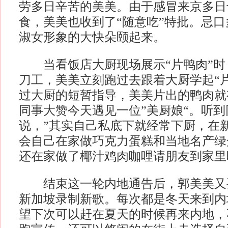
劳多日辛苦的美美。由于感冒来京多日
食，美美也收到了“随意吃”特批。忌
淑女形象的大快朵颐起来。
当看饭店大厨现场展示“片鸭肉”时
刀工，美美立刻跑过去跟着大厨学起“
过大厨的短暂指导，美美片出的鸭肉就
同事大赞今天遇见一位”美厨娘“。听
说，”其实自己私底下就经常下厨，在
会自己在家做巧克力蛋糕和当地名产绿
还在家做了椰汁鸡肉咖哩请朋友到家里
结束这一轮内地通告后，郭美美又
新加坡录制新歌。每次都是冬天来到内
望下次可以赶在夏天的时候再来内地，