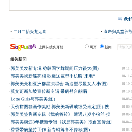
我来
二月二抬头龙见喜
直击归真堂养
上网从搜狗开始
网页
新闻
相关新闻
·
郭美美发新专辑 称韩国学舞期间压力很大(图)
10-11-
·
郭美美携新碟亮相 歌迷送巨型手机盼"来电"
10-11-
·
郭美美亮相亚洲群星演唱会 新造型尽显女人味(图)
10-10-
·
莫文蔚新加坡宣传新专辑 带病登台献唱
10-10-
·
Lotte Girls与郭美美(图)
10-08-
·
天价拼图糖画作奖励 郭美美新碟成绩受肯定(图)-搜
10-06-
·
郭美美签售新专辑《我的答铃》 遭遇八岁小粉丝-搜
10-06-
·
郭美美睽违3年携新专辑《我是郭美美》抵台宣传(图
10-04-
·
香香带病坚持工作 新专辑筹备不停歇(图)
10-03-