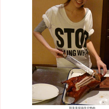
郭美美现场学片鸭肉