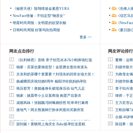
《秘密天使》陈翔情迷金素恩YURA
《先锋人
NewFace张俪：不怕定型“物质女”
《综艺马
明星时尚周报：女明星的欲望衣橱
《NewF
日韩时尚周报
好莱坞街拍周报
《夏日甜
更多 >>
网友点击排行
网友评论排行
1
1
《比利林恩》首映 章子怡范冰冰冯小刚捧场红毯
董卿：这两
2
2
独家：买菜也要拗造型！金星携女逛街有派头
刘德华新片
3
3
京东和奶茶哪个更重要？刘强东的回答全场大笑！
为救母女俩
4
4
杨威晒照庆祝结婚8周年 杨阳洋轻抚妈妈孕肚
刘德华扮邋
5
5
艳压群芳！唐嫣修身长裙现身活动 仙气儿足
章子怡斥港
6
6
独家：姚晨带小土豆逛商场 购置产后新衣
律师：于正
7
7
成都风味！张靓颖冯轲曝婚纱照 吃串串打麻将
王力宏否认
8
8
接地气！阔太熊黛林打扮休闲逛街买厕所泵
王刚自曝7
9
9
台媒:40
马蓉离婚后，砸1000万人民币给媒体要求删掉这照片
10
10
甜到腻！黄晓明上海庆生 Baby挺孕肚送蛋糕
陈冠希：假