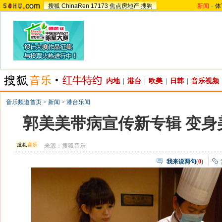
搜狐
ChinaRen
17173
焦点房地产
搜狗
新闻
-
体
内地
|
港台
|
欧美
|
日韩
|
音乐视频
音乐频道首页
>
新闻
>
港台乐闻
郭美美带病宣传新专辑 变身
来源：
搜狐音乐
我来说两句
(
0
)