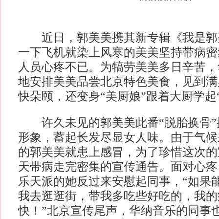
近日，郭美美携其新专辑《我是郭
一下飞机就染上风寒的美美坚持带病密
人员心疼不已。为犒劳美美多日辛苦，
地安排美美品尝北京特色美食，见到满
快朵颐，还变身“美厨娘”跟着大厨学起
许久未见的郭美美此番“脱胎换骨”
形象，蓄起长发尽显女人味。由于气候
的郭美美就患上感冒，为了珍惜这次的
天带病走完密集的宣传通告。面对心疼
乐天派的她反过来安慰起同事，“如果
我去逛逛街，带我多吃些好吃的，我的
快！”北京宣传尾声，华纳音乐的同事