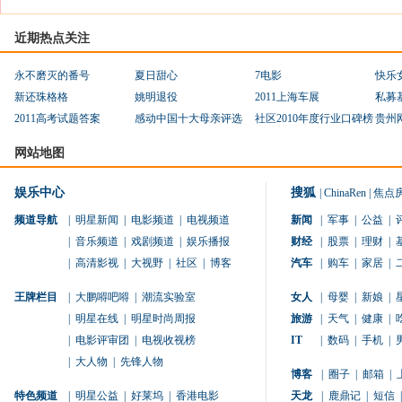
近期热点关注
永不磨灭的番号
夏日甜心
7电影
快乐
新还珠格格
姚明退役
2011上海车展
私募
2011高考试题答案
感动中国十大母亲评选
社区2010年度行业口碑榜
贵州
网站地图
娱乐中心
搜狐
|
ChinaRen
|
焦点
频道导航
|
明星新闻
|
电影频道
|
电视频道
新闻
|
军事
|
公益
|
|
音乐频道
|
戏剧频道
|
娱乐播报
财经
|
股票
|
理财
|
|
高清影视
|
大视野
|
社区
|
博客
汽车
|
购车
|
家居
|
王牌栏目
|
大鹏嘚吧嘚
|
潮流实验室
女人
|
母婴
|
新娘
|
|
明星在线
|
明星时尚周报
旅游
|
天气
|
健康
|
|
电影评审团
|
电视收视榜
IT
|
数码
|
手机
|
|
大人物
|
先锋人物
博客
|
圈子
|
邮箱
|
特色频道
|
明星公益
|
好莱坞
|
香港电影
天龙
|
鹿鼎记
|
短信
|