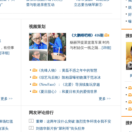
揭
"
蕾与歌迷亲密互动
立志要当钢琴家①
娱
好
曝
视频策划
《大鹏嘚吧嘚》416期
搜
生
杨丽萍提菜篮逛车展 时尚
，有些事
与村姑仅一线之隔…
[详细]
[详细]
《先锋人物》：黄磊不惑之年中的智慧
《综艺马后炮》陈柏霖曝初吻属于范冰冰
《NewFace》：《北爱》导演续集玩穿越
《夏日甜心》：和夏日有关的爱情世界
更多 >>
更多 >>
网友评论排行
1
捧场红毯
董卿：这两年没什么突破 激烈竞争环境令我不安
搜
2
有派头
刘德华新片扮“犀利哥”街头狂奔