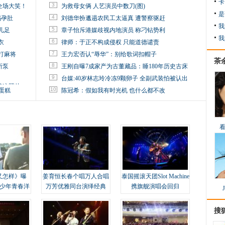
卡
3
全场大笑！
为救母女俩 人艺演员中数刀(图)
是
4
妈孕肚
刘德华扮邋遢农民工太逼真 遭警察驱赶
我
5
儿足
章子怡斥港媒歧视内地演员 称刁钻势利
我
6
衣
律师：于正不构成侵权 只能道德谴责
7
打麻将
王力宏否认“辱华”：别给歌词扣帽子
茶
8
所泵
王刚自曝7成家产为古董藏品：睡180年历史古床
9
台媒:40岁林志玲冷冻9颗卵子 全副武装怕被认出
掉这照片
10
蛋糕
陈冠希：假如我有时光机 也什么都不改
又怎样》曝
姜育恒长春个唱万人合唱
泰国摇滚天团Slot Machine
变少年青春洋
万芳优雅同台演绎经典
携旗舰演唱会回归
搜