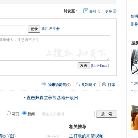
转发至：
白社会
更多
开
心
黎明
人
网
人
豆
张馨
网
瓣
爱
新用户注册
分
享
搜
[Ctrl+Enter]
刘
我来说两句
(
0
)
复制链接
打印
小
直击归真堂养熊基地开放日
网页
新闻
相关推荐
歌"(图)
主打歌的高清视频
10-12-29