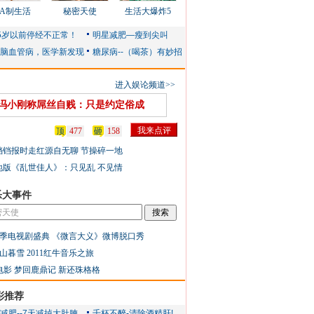
AA制生活
秘密天使
生活大爆炸5
进入娱论频道>>
冯小刚称屌丝自贱：只是约定俗成
顶
477
砸
158
铛铛报时走红源自无聊 节操碎一地
地版《乱世佳人》：只见乱 不见情
乐大事件
季电视剧盛典
《微言大义》微博脱口秀
山暮雪
2011红牛音乐之旅
电影
梦回鹿鼎记
新还珠格格
彩推荐