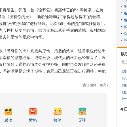
陌生。凭借一首《诠释爱》初露锋芒的Edi冯铭潮，在跨
主打曲《没有你的天》，新歌诠释80后“拿得起放得下”的爱情
将“潮式抒情歌”进行到底。此次Edi引领的是“潮式抒情歌”，
内心挣扎反复的心情。歌词诠释出从分手后的遗憾、孤独到回
逝去的爱情等爱恋中情怀。
《没有你的天》则更具疗伤、治愈的效果，这首歌也传达出
娱
新幸福的励志理念。冯铭潮说，现代人的压力已经够大了，没
听抒情歌，这样心情才会变得舒畅，同时也会发现生活还是很
，冯铭潮更是充满了期待，表示自己最近正在进行调整，将把
《秘
。
《执
(责任编辑：董文)
《凶
《血
《十
今
感动
愤怒
搞笑
无聊