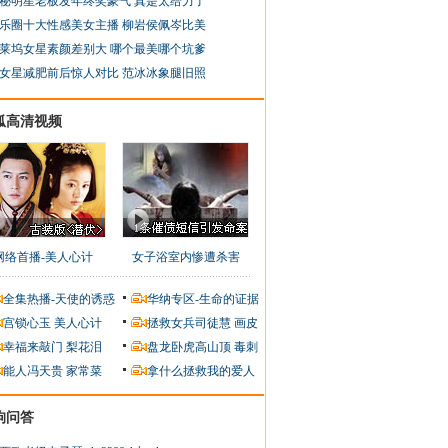
秘明星老板发年终奖豪气 真是太给力了
乐圈十大性感美女主播 柳岩侯佩岑比美
莱坞女星素颜差别大 哪个最美哪个坑爹
女星减肥前后惊人对比 范冰冰象腿旧照
狐高清视频
网络首播-美人心计
女子浴室内惨遭杀害
全集热播-天使的诱惑
华纳专区-生命的证据
宫锁心玉
美人心计
拯救女兵司徒慧
画皮
幸福来敲门
梨花泪
盘龙卧虎高山顶
毒刺
能人冯天贵
家常菜
拿什么拯救我的爱人
狗问答