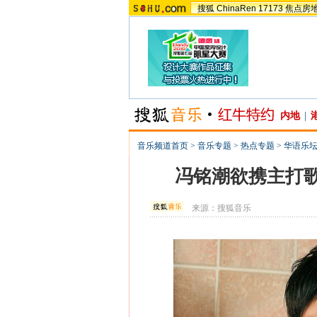
搜狐
ChinaRen
17173
焦点房
内地
|
音乐频道首页
>
音乐专题
>
热点专题
>
华语乐坛
冯铭潮欲携主打
来源：
搜狐音乐