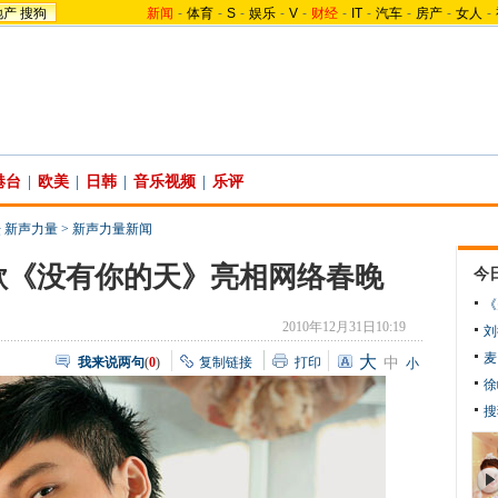
地产
搜狗
新闻
-
体育
-
S
-
娱乐
-
V
-
财经
-
IT
-
汽车
-
房产
-
女人
-
港台
|
欧美
|
日韩
|
音乐视频
|
乐评
 新声力量
>
新声力量新闻
歌《没有你的天》亮相网络春晚
今
《
2010年12月31日10:19
刘
麦
大
我来说两句
(
0
)
复制链接
打印
中
小
徐
搜