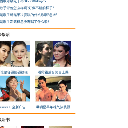
西欧考级电子琴ctk-3388sk与ctk
歌手评价怎么样啊?好像不错的样子?
是歌手韩磊半决赛唱的什么歌啊?急求!
是歌手邓紫棋总决赛唱了什么歌?
余饭后
看谁整容砸脸砸钱狠
潘霜霜后台笑台上哭
Jessica C.全新广告
曝明星早年稚气泳装照
狐听书