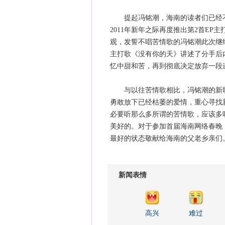
提起冯铭潮，海南的读者们已经不再
2011年新年之际再度推出第2首EP
观，发誓不唱苦情歌的冯铭潮此次继续
主打歌《没有你的天》讲述了分手后
忆中甜和苦，再到彻底决定放弃一段
与以往苦情歌相比，冯铭潮的新歌
勇敢放下已经枯萎的爱情，重心寻找
必要听那么多所谓的苦情歌，应该多
美好的。对于参加首届海南网络春晚
最好的状态敬献给海南的父老乡亲们
新闻表情
高兴
难过