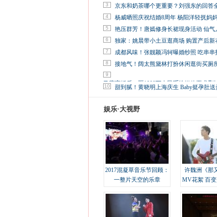
3
京东和奶茶哪个更重要？刘强东的回答
4
杨威晒照庆祝结婚8周年 杨阳洋轻抚妈
5
艳压群芳！唐嫣修身长裙现身活动 仙气
6
独家：姚晨带小土豆逛商场 购置产后新
7
成都风味！张靓颖冯轲曝婚纱照 吃串串
8
接地气！阔太熊黛林打扮休闲逛街买厕
9
马蓉离婚后，砸1000万人民币给媒体要求删
10
甜到腻！黄晓明上海庆生 Baby挺孕肚送
娱乐·大视野
2017混凝草音乐节回顾：
许魏洲《那
一整片天空的乐章
MV花絮 百
溢