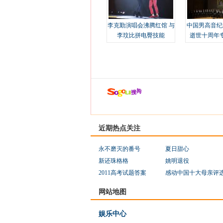
李克勤演唱会沸腾红馆 与
中国男高音纪
李玟比拼电臀技能
逝世十周年
近期热点关注
永不磨灭的番号
夏日甜心
新还珠格格
姚明退役
2011高考试题答案
感动中国十大母亲评
网站地图
娱乐中心