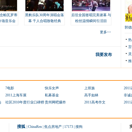
念帕瓦罗蒂
黑豹乐队30周年演唱会落
后弦全国签唱完美谢幕 与
专场音乐会
幕 千人合唱致敬经典
粉丝温情瞬间引泪目
郭德
更多>>
热
言
灵
我要发布
推
7电影
快乐女声
上班族
201
2011上海车展
私募基金
高手如林
非诚
选
社区2010年度行业口碑榜
贵州网吧爆炸
2011高考作文
201
搜狐
|
ChinaRen
|
焦点房地产
|
17173
|
搜狗