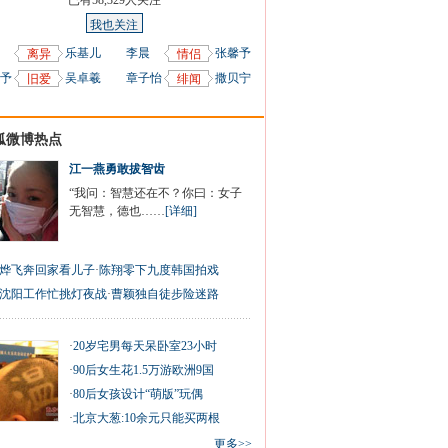
已有
58,329
人关注
我也关注
乐基儿
李晨
张馨予
离异
情侣
予
吴卓羲
章子怡
撒贝宁
旧爱
绯闻
狐微博热点
江一燕勇敢拔智齿
“我问：智慧还在不？你曰：女子
无智慧，德也……
[详细]
烨飞奔回家看儿子
·
陈翔零下九度韩国拍戏
沈阳工作忙挑灯夜战
·
曹颖独自徒步险迷路
·
20岁宅男每天呆卧室23小时
·
90后女生花1.5万游欧洲9国
·
80后女孩设计“萌版”玩偶
·
北京大葱:10余元只能买两根
更多>>