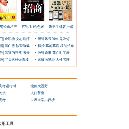
纲经典相声
官迷/财迷/色迷
听书手机客户端
门
|
金瓶梅
女心理师
黑道风云20年
鬼吹灯
情
|
黑白雪
欲望游戏
裸婚
幕前幕后
极品姐妹
异
|
黑猫的狞笑
考骨
牧野诡事
死亡时间表
荐
|
宝贝这样做真棒
读懂面试经
人性管理
1高考进行时
搜狐大视野
勿扰
人口普查
1高考
世界大学排行榜
实用工具