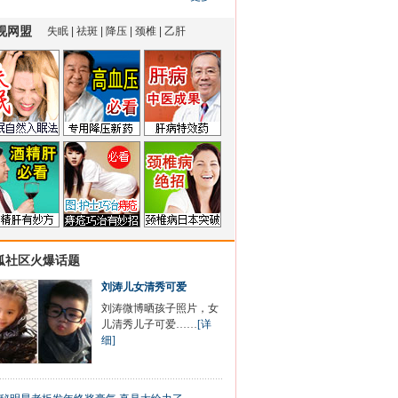
狐社区火爆话题
刘涛儿女清秀可爱
刘涛微博晒孩子照片，女
儿清秀儿子可爱……
[详
细]