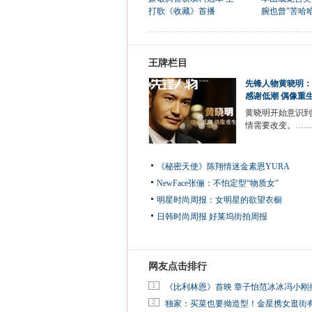
打歌《收藏》首播
腕也曾"苦哈哈
王牌栏目
先锋人物黄晓明：
感谢低潮 偶像重
黄晓明开始意识到
情需要改变。……
《秘密天使》陈翔情迷金素恩YURA
NewFace张俪：不怕定型“物质女”
明星时尚周报：女明星的欲望衣橱
日韩时尚周报
好莱坞街拍周报
网友点击排行
1
《比利林恩》首映 章子怡范冰冰冯小刚
2
独家：买菜也要拗造型！金星携女逛街