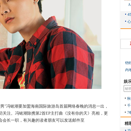
铛
内
娱
秋
千
”冯铭潮要加盟海南国际旅游岛首届网络春晚的消息一出，
7
切关注。冯铭潮除携第2首EP主打曲《没有你的天》亮相，更
会会长一职，有兴趣的读者朋友可以发送邮件至
精