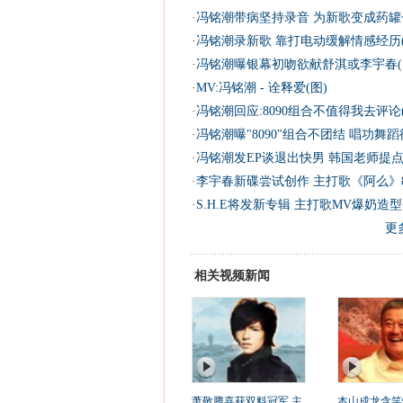
·
冯铭潮带病坚持录音 为新歌变成药罐子
·
冯铭潮录新歌 靠打电动缓解情感经历(
·
冯铭潮曝银幕初吻欲献舒淇或李宇春(
·
MV:冯铭潮 - 诠释爱(图)
·
冯铭潮回应:8090组合不值得我去评论(
·
冯铭潮曝"8090"组合不团结 唱功舞蹈
·
冯铭潮发EP谈退出快男 韩国老师提点
·
李宇春新碟尝试创作 主打歌《阿么》
·
S.H.E将发新专辑 主打歌MV爆奶造型
更
相关视频新闻
萧敬腾喜获双料冠军 主
本山成龙含笑