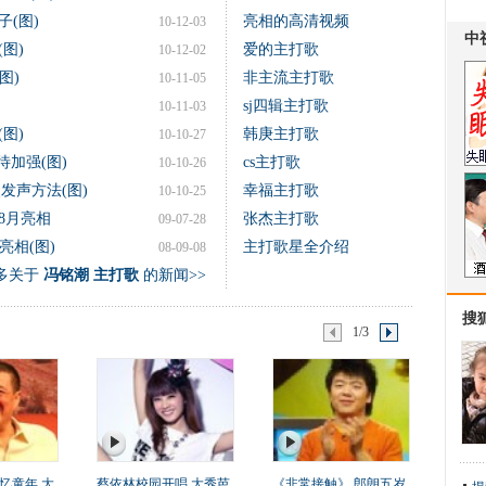
(图)
亮相的高清视频
10-12-03
图)
爱的主打歌
10-12-02
图)
非主流主打歌
10-11-05
sj四辑主打歌
10-11-03
图)
韩庚主打歌
10-10-27
待加强(图)
cs主打歌
10-10-26
发声方法(图)
幸福主打歌
10-10-25
8月亮相
张杰主打歌
09-07-28
亮相(图)
主打歌星全介绍
08-09-08
多关于
冯铭潮 主打歌
的新闻>>
搜
1/3
忆童年 大
蔡依林校园开唱 大秀芭
《非常接触》 郎朗五岁