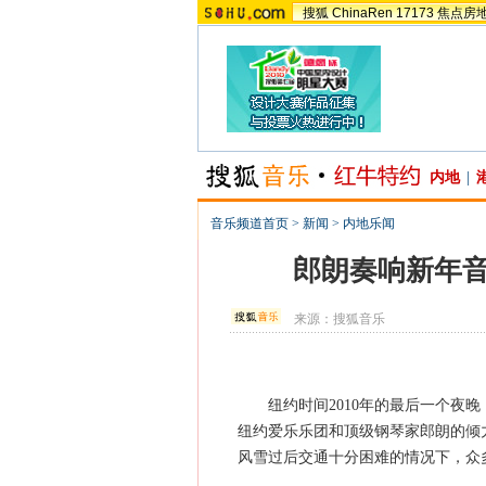
搜狐
ChinaRen
17173
焦点房
内地
|
音乐频道首页
>
新闻
>
内地乐闻
郎朗奏响新年音
来源：
搜狐音乐
纽约时间2010年的最后一个夜晚
纽约爱乐乐团和顶级钢琴家郎朗的倾
风雪过后交通十分困难的情况下，众