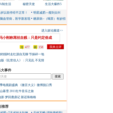
AA制生活
秘密天使
生活大爆炸5
进入娱论频道>>
冯小刚称屌丝自贱：只是约定俗成
顶
477
砸
158
铛铛报时走红源自无聊 节操碎一地
地版《乱世佳人》：只见乱 不见情
乐大事件
季电视剧盛典
《微言大义》微博脱口秀
山暮雪
2011红牛音乐之旅
电影
梦回鹿鼎记
新还珠格格
彩推荐