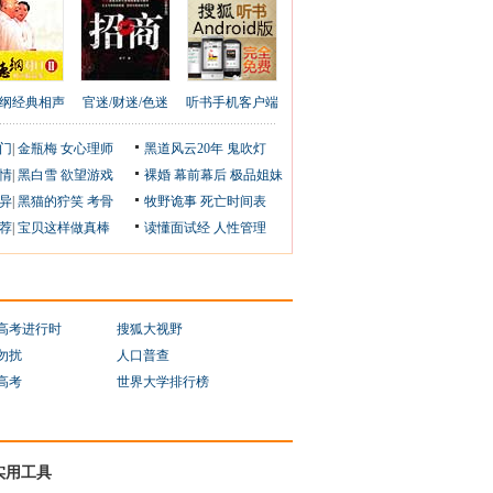
纲经典相声
官迷/财迷/色迷
听书手机客户端
门
|
金瓶梅
女心理师
黑道风云20年
鬼吹灯
情
|
黑白雪
欲望游戏
裸婚
幕前幕后
极品姐妹
异
|
黑猫的狞笑
考骨
牧野诡事
死亡时间表
荐
|
宝贝这样做真棒
读懂面试经
人性管理
1高考进行时
搜狐大视野
勿扰
人口普查
1高考
世界大学排行榜
实用工具