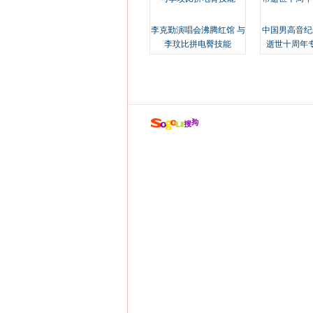
李克勤演唱会沸腾红馆 与
中国男高音纪
李玟比拼电臀技能
逝世十周年