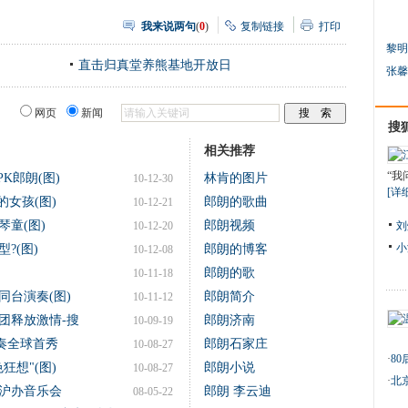
我来说两句
(
0
)
复制链接
打印
黎明
直击归真堂养熊基地开放日
张馨
网页
新闻
搜
相关推荐
“
K郎朗(图)
林肯的图片
10-12-30
[详
的女孩(图)
郎朗的歌曲
10-12-21
童(图)
郎朗视频
10-12-20
刘
小
?(图)
郎朗的博客
10-12-08
郎朗的歌
10-11-18
同台演奏(图)
郎朗简介
10-11-12
团释放激情-搜
郎朗济南
10-09-19
奏全球首秀
郎朗石家庄
10-08-27
·
8
狂想"(图)
郎朗小说
10-08-27
·
北
沪办音乐会
郎朗 李云迪
08-05-22