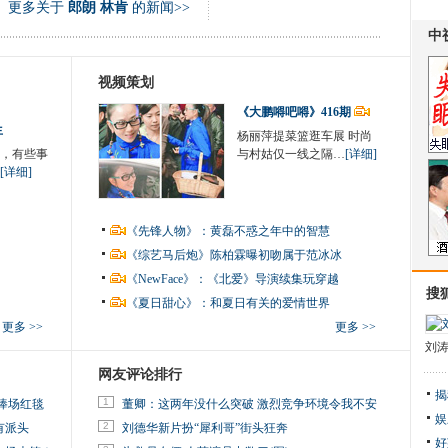
更多关于
郎朗 林肯
的新闻>>
视频策划
《大鹏嘚吧嘚》416期
生
杨丽萍提菜篮逛车展 时尚
，有些事
与村姑仅一线之隔…
[详细]
[详细]
《先锋人物》：黄磊不惑之年中的智慧
《综艺马后炮》陈柏霖曝初吻属于范冰冰
《NewFace》：《北爱》导演续集玩穿越
搜
《夏日甜心》：和夏日有关的爱情世界
更多 >>
更多 >>
刘
网友评论排行
揭
1
捧场红毯
董卿：这两年没什么突破 激烈竞争环境令我不安
娱
2
有派头
刘德华新片扮“犀利哥”街头狂奔
好