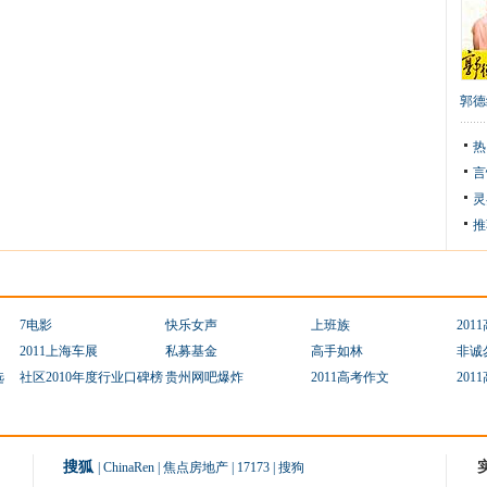
郭德
热
言
灵
推
7电影
快乐女声
上班族
201
2011上海车展
私募基金
高手如林
非诚
选
社区2010年度行业口碑榜
贵州网吧爆炸
2011高考作文
201
搜狐
|
ChinaRen
|
焦点房地产
|
17173
|
搜狗