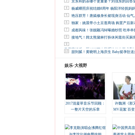
3
京东和奶茶哪个更重要？刘强东的回答
4
杨威晒照庆祝结婚8周年 杨阳洋轻抚妈
5
艳压群芳！唐嫣修身长裙现身活动 仙气
6
独家：姚晨带小土豆逛商场 购置产后新
7
成都风味！张靓颖冯轲曝婚纱照 吃串串
8
接地气！阔太熊黛林打扮休闲逛街买厕
9
马蓉离婚后，砸1000万人民币给媒体要求删
10
甜到腻！黄晓明上海庆生 Baby挺孕肚送
娱乐·大视野
2017混凝草音乐节回顾：
许魏洲《那
一整片天空的乐章
MV花絮 百
溢