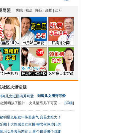
狐社区火爆话题
刘涛儿女清秀可爱
涛微博晒孩子照片，女儿清秀儿子可爱……
[详细]
秘明星老板发年终奖豪气 真是太给力了
乐圈十大性感美女主播 柳岩侯佩岑比美
莱坞女星素颜差别大 哪个最美哪个坑爹