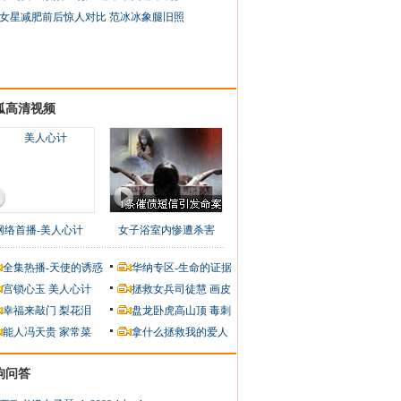
女星减肥前后惊人对比 范冰冰象腿旧照
狐高清视频
网络首播-美人心计
女子浴室内惨遭杀害
全集热播-天使的诱惑
华纳专区-生命的证据
宫锁心玉
美人心计
拯救女兵司徒慧
画皮
幸福来敲门
梨花泪
盘龙卧虎高山顶
毒刺
能人冯天贵
家常菜
拿什么拯救我的爱人
狗问答