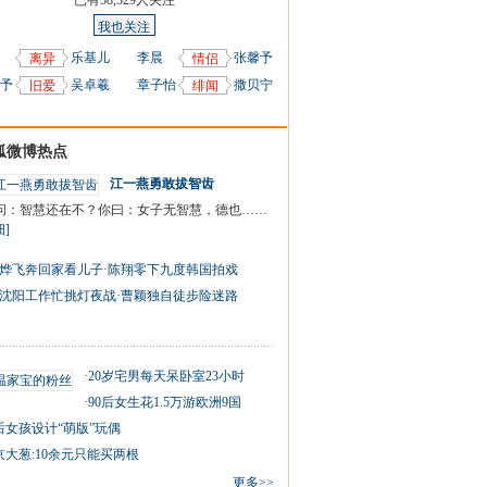
已有
58,329
人关注
我也关注
乐基儿
李晨
张馨予
离异
情侣
予
吴卓羲
章子怡
撒贝宁
旧爱
绯闻
狐微博热点
江一燕勇敢拔智齿
我问：智慧还在不？你曰：女子无智慧，德也……
细]
烨飞奔回家看儿子
·
陈翔零下九度韩国拍戏
沈阳工作忙挑灯夜战
·
曹颖独自徒步险迷路
·
20岁宅男每天呆卧室23小时
·
90后女生花1.5万游欧洲9国
0后女孩设计“萌版”玩偶
京大葱:10余元只能买两根
更多>>