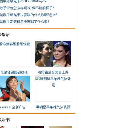
西欧考级电子琴ctk-3388sk与ctk
歌手评价怎么样啊?好像不错的样子?
是歌手韩磊半决赛唱的什么歌啊?急求!
是歌手邓紫棋总决赛唱了什么歌?
余饭后
看谁整容砸脸砸钱狠
潘霜霜后台笑台上哭
Jessica C.全新广告
曝明星早年稚气泳装照
狐听书