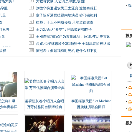
3
全场大笑！
为救母女俩 人艺演员中数刀(图)
曝
4
妈孕肚
刘德华扮邋遢农民工太逼真 遭警察驱赶
5
儿足
章子怡斥港媒歧视内地演员 称刁钻势利
6
衣
律师：于正不构成侵权 只能道德谴责
7
打麻将
王力宏否认“辱华”：别给歌词扣帽子
搜
8
所泵
王刚自曝7成家产为古董藏品：睡180年历史古床
9
台媒:40岁林志玲冷冻9颗卵子 全副武装怕被认出
掉这照片
10
蛋糕
陈冠希：假如我有时光机 也什么都不改
又怎样》曝
姜育恒长春个唱万人合唱
泰国摇滚天团Slot Machine
变少年青春洋
万芳优雅同台演绎经典
携旗舰演唱会回归
搜