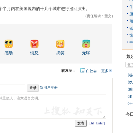
半月内在美国境内的十几个城市进行巡回演出。
(责任编辑：董文)
感动
愤怒
搞笑
无聊
娱
转发至：
白社会
更多
开
《秘
心
人
网
人
豆
《执
网
瓣
爱
新用户注册
《凶
分
享
《血
《十
今
[Ctrl+Enter]