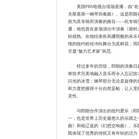
美国PBS电视台现场直播，由“名
夫斯基第一钢琴协奏曲》。这是郎朗在
前为其专辑所演奏的曲目——此专辑
通，他也曾在多场演出中演奏《柴科
轻就熟。在他结束疾风骤雨般的末乐
情的纽约粉丝冲向舞台为其鲜花；而
尽显“魅力艺术家”风范。
经过多年的历练，郎朗的演奏日趋
将技术完美地融入音乐而令人忘记技
闪光的冰雪；钢琴部分无论是旋律的
和力度把握得十分自然妥帖，让人觉
灵性。
与郎朗合作演出的纽约爱乐（郎朗
一，也是世界上历史最悠久的乐团之
曲》和柏辽兹的《幻想交响曲》。乐
既体现了优秀的传统又有年轻的活力