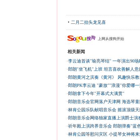
二月二抬头龙见喜
上网从搜狗开始
相关新闻
·
李云迪首谈"瑜亮琴结" 一年演出90场P
·
郎朗"坐飞机"上班 坦言喜欢善解人意
·
郎朗黄河之滨奏《黄河》 风趣快乐教琴
·
郎朗PK李云迪 "豪放""浪漫"你爱哪一型
·
郎朗拿下今年"开幕式大满贯"
·
郎朗音乐会官网落户天津网 海选琴童
·
林肯公园乐队献唱音乐会 摇滚顶级天
·
郎朗音乐会网络独家直播上演爵士演
·
祈年殿上演跨界音乐会 郎朗弹奏"蓝色
·
林肯公园等慰问灾区 小提琴女神将来