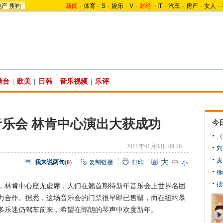
地产
搜狗
新闻
-
体育
-
S
-
娱乐
-
V
-
财经
-
IT
-
汽车
-
房产
-
女人
-
港台
|
欧美
|
日韩
|
音乐视频
|
乐评
乐会 林肯中心演出大获成功
今
《
2011年01月03日09:26
刘
麦
大
我来说两句
(
0
)
复制链接
打印
中
小
徐
搜
，林肯中心座无虚席，人们在翘首期待新年音乐会上世界名团
力合作。据悉，这场音乐会的门票很早即已售罄，而在纽约暴
多乐迷仍驾车前来，希望在郎朗的琴声中欢度新年。