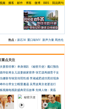
视频
-
播客
-
邮件
-
博客
-
微博
-
BBS
-
我说两句
热点：
滚石30
重口味MV
新声力量
周杰伦
日重点关注
夫妻那些事》单身潮趴
《秘密天使》魔幻预告
德华欲将女儿送妻娘家密养
张艺谋再婚育子女
当娜新专辑宣传照性感
李湘减肥成功黑丝现身
峥外出带女士帽显邋遢
吴秀波离京老婆送行
狐视频电视剧盛典背后故事
先锋人物：黄磊