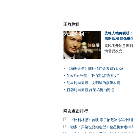
王牌栏目
先锋人物黄晓明：
感谢低潮 偶像重
黄晓明开始意识到
情需要改变。……
《秘密天使》陈翔情迷金素恩YURA
NewFace张俪：不怕定型“物质女”
明星时尚周报：女明星的欲望衣橱
日韩时尚周报
好莱坞街拍周报
网友点击排行
1
《比利林恩》首映 章子怡范冰冰冯小刚
2
独家：买菜也要拗造型！金星携女逛街