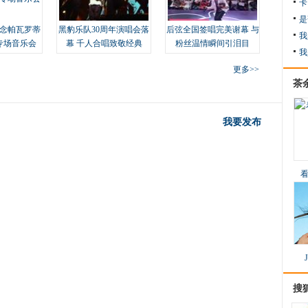
卡
是
念帕瓦罗蒂
黑豹乐队30周年演唱会落
后弦全国签唱完美谢幕 与
我
专场音乐会
幕 千人合唱致敬经典
粉丝温情瞬间引泪目
我
更多>>
茶
我要发布
搜