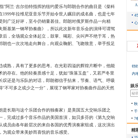
指”阿兰·吉尔伯特指挥的纽约爱乐与郎朗合作的曲目是《柴科
1999年拉维尼亚音乐节开始令世人瞩目的成名曲，也是七年
受到广泛好评，至今仍销量甚佳。郎朗对俄罗斯作品一向精
夫斯基第一钢琴协奏曲》，所以此次新年音乐会的演绎可谓驾
章后，全场观众全体起立，鼓掌、喝彩、尖叫声不绝于耳，热
郎朗也一次次地走向舞台，向观众鞠躬、飞吻致意，举手投足
成熟，具有了更多的思考。在光彩四溢的辉煌片断中，他能
铛
术的存在。他的轻奏质感十足，犹如“珠落玉盘”，又若严冬里
内
长叹还是与乐队的对话，郎朗都信手拈来，节奏、语气、呼吸
娱
得“不可多之或少之一分”，展现了钢琴家对协奏曲作品的天然
秋
是长期与这个乐团合作的独奏家）是美国五大交响乐团之
千
一，完成过多个音乐作品的美国首演，如贝多芬的《第九交响
7
队成员由各年龄层次的来自各国的优秀演奏家组成，这次演出
精
，为观众带来美妙而喜悦的音乐感受。