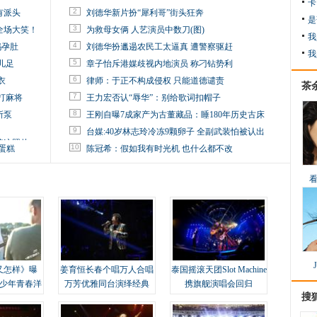
卡
2
有派头
刘德华新片扮“犀利哥”街头狂奔
是
3
全场大笑！
为救母女俩 人艺演员中数刀(图)
我
4
妈孕肚
刘德华扮邋遢农民工太逼真 遭警察驱赶
我
5
儿足
章子怡斥港媒歧视内地演员 称刁钻势利
6
衣
律师：于正不构成侵权 只能道德谴责
茶
7
打麻将
王力宏否认“辱华”：别给歌词扣帽子
8
所泵
王刚自曝7成家产为古董藏品：睡180年历史古床
9
台媒:40岁林志玲冷冻9颗卵子 全副武装怕被认出
掉这照片
10
蛋糕
陈冠希：假如我有时光机 也什么都不改
又怎样》曝
姜育恒长春个唱万人合唱
泰国摇滚天团Slot Machine
变少年青春洋
万芳优雅同台演绎经典
携旗舰演唱会回归
搜