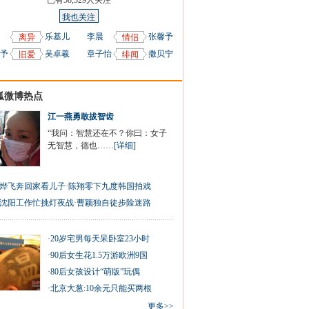
已有
58,329
人关注
我也关注
乐基儿
李晨
张馨予
离异
情侣
予
吴卓羲
章子怡
撒贝宁
旧爱
绯闻
狐微博热点
江一燕勇敢拔智齿
“我问：智慧还在不？你曰：女子
无智慧，德也……
[详细]
烨飞奔回家看儿子
·
陈翔零下九度韩国拍戏
沈阳工作忙挑灯夜战
·
曹颖独自徒步险迷路
·
20岁宅男每天呆卧室23小时
·
90后女生花1.5万游欧洲9国
·
80后女孩设计“萌版”玩偶
·
北京大葱:10余元只能买两根
更多>>