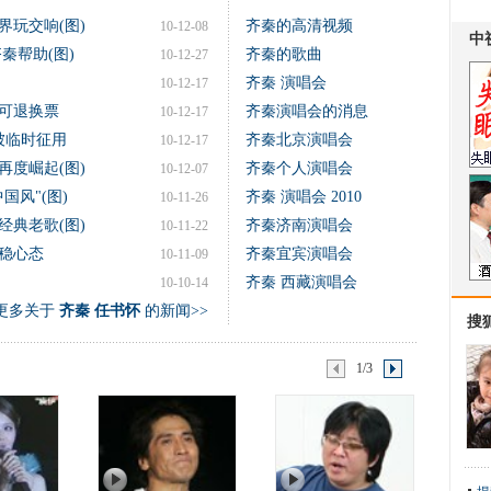
界玩交响(图)
齐秦的高清视频
10-12-08
齐秦帮助(图)
齐秦的歌曲
10-12-27
齐秦 演唱会
10-12-17
可退换票
齐秦演唱会的消息
10-12-17
被临时征用
齐秦北京演唱会
10-12-17
再度崛起(图)
齐秦个人演唱会
10-12-07
国风"(图)
齐秦 演唱会 2010
10-11-26
经典老歌(图)
齐秦济南演唱会
10-11-22
稳心态
齐秦宜宾演唱会
10-11-09
齐秦 西藏演唱会
10-10-14
更多关于
齐秦 任书怀
的新闻>>
搜
1/3