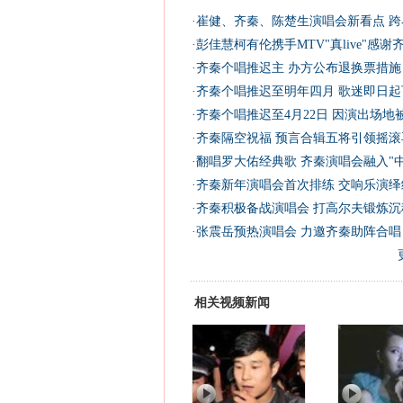
·
崔健、齐秦、陈楚生演唱会新看点 跨
·
彭佳慧柯有伦携手MTV"真live"感谢
·
齐秦个唱推迟主 办方公布退换票措施
·
齐秦个唱推迟至明年四月 歌迷即日起
·
齐秦个唱推迟至4月22日 因演出场地
·
齐秦隔空祝福 预言合辑五将引领摇滚
·
翻唱罗大佑经典歌 齐秦演唱会融入"中
·
齐秦新年演唱会首次排练 交响乐演绎
·
齐秦积极备战演唱会 打高尔夫锻炼沉
·
张震岳预热演唱会 力邀齐秦助阵合唱
相关视频新闻