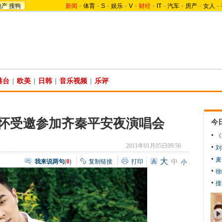
地产
搜狗
新闻
-
体育
-
S
-
娱乐
-
V
-
财经
-
IT
-
汽车
-
房产
-
女人
-
港台
|
欧美
|
日韩
|
音乐视频
|
乐评
怀受邀参加齐秦平安夜演唱会
今
《
2011年01月05日09:56
刘
麦
大
我来说两句
(
0
)
复制链接
打印
中
小
徐
搜