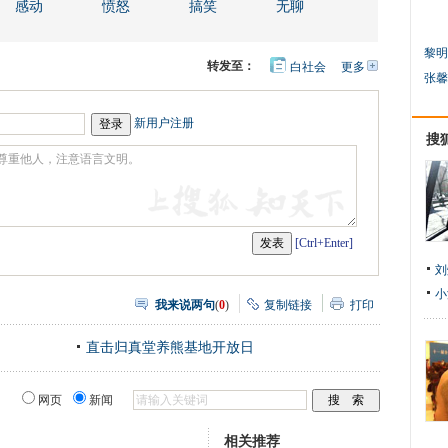
感动
愤怒
搞笑
无聊
黎明
转发至：
白社会
更多
开
张馨
心
人
网
人
豆
网
瓣
爱
新用户注册
分
搜
享
[Ctrl+Enter]
刘
小
我来说两句
(
0
)
复制链接
打印
直击归真堂养熊基地开放日
网页
新闻
相关推荐