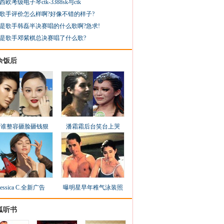
西欧考级电子琴ctk-3388sk与ctk
歌手评价怎么样啊?好像不错的样子?
是歌手韩磊半决赛唱的什么歌啊?急求!
是歌手邓紫棋总决赛唱了什么歌?
余饭后
看谁整容砸脸砸钱狠
潘霜霜后台笑台上哭
Jessica C.全新广告
曝明星早年稚气泳装照
狐听书