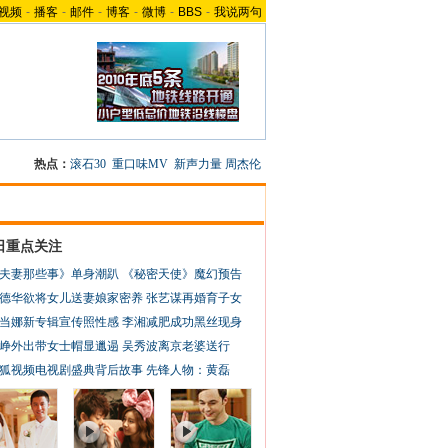
视频
-
播客
-
邮件
-
博客
-
微博
-
BBS
-
我说两句
热点：
滚石30
重口味MV
新声力量
周杰伦
日重点关注
夫妻那些事》单身潮趴
《秘密天使》魔幻预告
德华欲将女儿送妻娘家密养
张艺谋再婚育子女
当娜新专辑宣传照性感
李湘减肥成功黑丝现身
峥外出带女士帽显邋遢
吴秀波离京老婆送行
狐视频电视剧盛典背后故事
先锋人物：黄磊