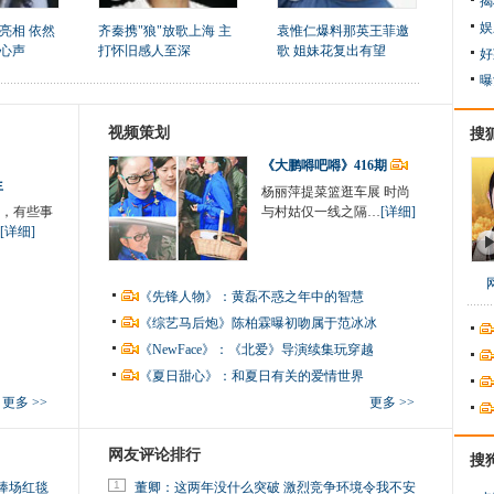
揭
娱
亮相 依然
齐秦携"狼"放歌上海 主
袁惟仁爆料那英王菲邀
心声
打怀旧感人至深
歌 姐妹花复出有望
好
曝
视频策划
搜
《大鹏嘚吧嘚》416期
生
杨丽萍提菜篮逛车展 时尚
，有些事
与村姑仅一线之隔…
[详细]
[详细]
《先锋人物》：黄磊不惑之年中的智慧
《综艺马后炮》陈柏霖曝初吻属于范冰冰
《NewFace》：《北爱》导演续集玩穿越
《夏日甜心》：和夏日有关的爱情世界
更多 >>
更多 >>
网友评论排行
搜
1
捧场红毯
董卿：这两年没什么突破 激烈竞争环境令我不安