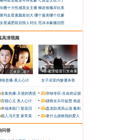
秘明星老板发年终奖豪气 真是太给力了
乐圈十大性感美女主播 柳岩侯佩岑比美
莱坞女星素颜差别大 哪个最美哪个坑爹
女星减肥前后惊人对比 范冰冰象腿旧照
狐高清视频
网络首播-美人心计
女子浴室内惨遭杀害
全集热播-天使的诱惑
华纳专区-生命的证据
宫锁心玉
美人心计
拯救女兵司徒慧
画皮
幸福来敲门
梨花泪
盘龙卧虎高山顶
毒刺
能人冯天贵
家常菜
拿什么拯救我的爱人
狗问答