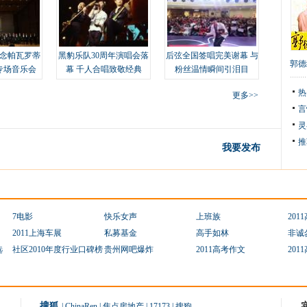
念帕瓦罗蒂
黑豹乐队30周年演唱会落
后弦全国签唱完美谢幕 与
郭德
专场音乐会
幕 千人合唱致敬经典
粉丝温情瞬间引泪目
热
更多>>
言
灵
推
我要发布
7电影
快乐女声
上班族
201
2011上海车展
私募基金
高手如林
非诚
选
社区2010年度行业口碑榜
贵州网吧爆炸
2011高考作文
201
搜狐
|
ChinaRen
|
焦点房地产
|
17173
|
搜狗