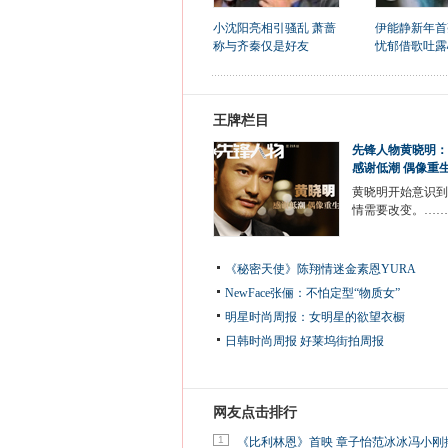
小沈阳亮相引骚乱 萧蔷
伊能静新年首
称与齐秦仅是好友
忧郁借歌吐露
王牌栏目
先锋人物黄晓明：
感谢低潮 偶像重
黄晓明开始意识到
情需要改变。……
《秘密天使》陈翔情迷金素恩YURA
NewFace张俪：不怕定型“物质女”
明星时尚周报：女明星的欲望衣橱
日韩时尚周报
好莱坞街拍周报
网友点击排行
1
《比利林恩》首映 章子怡范冰冰冯小刚