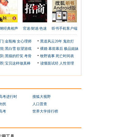
纲经典相声
官迷/财迷/色迷
听书手机客户端
门
|
金瓶梅
女心理师
黑道风云20年
鬼吹灯
情
|
黑白雪
欲望游戏
裸婚
幕前幕后
极品姐妹
异
|
黑猫的狞笑
考骨
牧野诡事
死亡时间表
荐
|
宝贝这样做真棒
读懂面试经
人性管理
1高考进行时
搜狐大视野
勿扰
人口普查
1高考
世界大学排行榜
实用工具