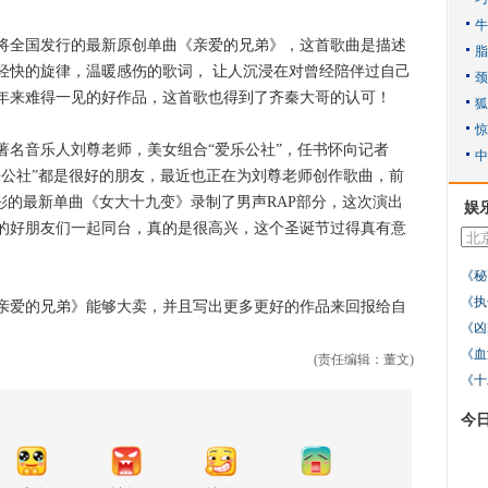
将全国发行的最新原创单曲《亲爱的兄弟》，这首歌曲是描述
轻快的旋律，温暖感伤的歌词， 让人沉浸在对曾经陪伴过自己
年来难得一见的好作品，这首歌也得到了齐秦大哥的认可！
音乐人刘尊老师，美女组合“爱乐公社”，任书怀向记者
乐公社”都是很好的朋友，最近也正在为刘尊老师创作歌曲，前
彤的最新单曲《女大十九变》录制了男声RAP部分，这次演出
娱
的好朋友们一起同台，真的是很高兴，这个圣诞节过得真有意
《秘
《执
亲爱的兄弟》能够大卖，并且写出更多更好的作品来回报给自
《凶
《血
(责任编辑：董文)
《十
今