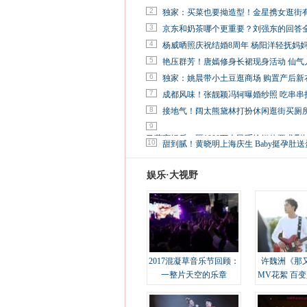
2
独家：买菜也要拗造型！金星携女逛街
3
京东和奶茶哪个更重要？刘强东的回答
4
杨威晒照庆祝结婚8周年 杨阳洋轻抚妈
5
艳压群芳！唐嫣修身长裙现身活动 仙气
6
独家：姚晨带小土豆逛商场 购置产后新
7
成都风味！张靓颖冯轲曝婚纱照 吃串串
8
接地气！阔太熊黛林打扮休闲逛街买厕
9
马蓉离婚后，砸1000万人民币给媒体要求删
10
甜到腻！黄晓明上海庆生 Baby挺孕肚送
娱乐·大视野
2017混凝草音乐节回顾：
许魏洲《那
一整片天空的乐章
MV花絮 百
溢