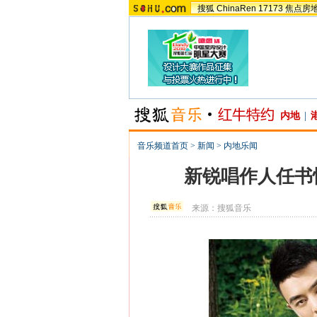
搜狐
ChinaRen
17173
焦点房
内地
|
音乐频道首页
>
新闻
>
内地乐闻
新锐唱作人任书
来源：
搜狐音乐