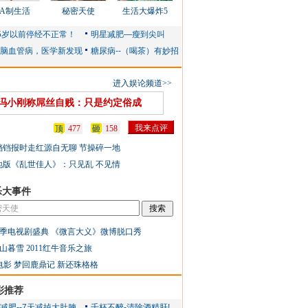
AA制生活
秘密天使
生活大爆炸5
进入娱论频道>>
冯小刚称屌丝自贱：只是约定俗成
顶
477
砸
158
铛铛报时走红源自无聊 节操碎一地
地版《乱世佳人》：只见乱 不见情
乐大事件
季电视剧盛典
《微言大义》微博脱口秀
山暮雪
2011红牛音乐之旅
电影
梦回鹿鼎记
新还珠格格
彩推荐