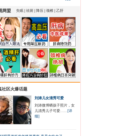
狐社区火爆话题
刘涛儿女清秀可爱
刘涛微博晒孩子照片，女
儿清秀儿子可爱……
[详
细]