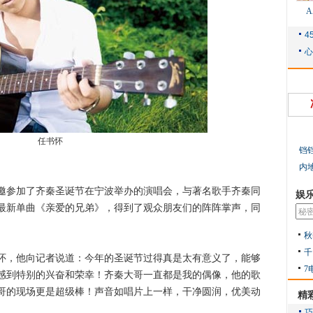
任书怀
铛
内
参加了齐秦圣诞节在宁波举办的演唱会，与著名歌手齐秦同
娱
最新单曲《亲爱的兄弟》，得到了观众朋友们的阵阵掌声，同
秋
千
，他向记者说道：今年的圣诞节过得真是太有意义了，能够
7
感到特别的兴奋和荣幸！齐秦大哥一直都是我的偶像，他的歌
哥的现场更是超级棒！声音如唱片上一样，干净圆润，优美动
精