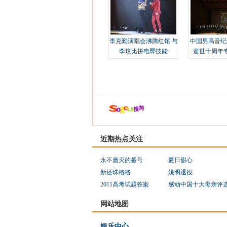
李克勤演唱会沸腾红馆 与
中国男高音纪
李玟比拼电臀技能
逝世十周年
近期热点关注
永不磨灭的番号
夏日甜心
新还珠格格
姚明退役
2011高考试题答案
感动中国十大母亲评
网站地图
娱乐中心