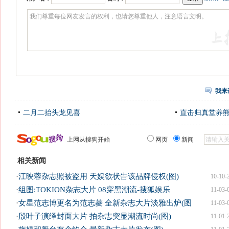
我来
二月二抬头龙见喜
直击归真堂养
上网从搜狗开始
网页
新闻
相关新闻
·
江映蓉杂志照被盗用 天娱欲状告该品牌侵权(图)
10-10-
·
组图:TOKION杂志大片 08穿黑潮流-搜狐娱乐
11-03-
·
女星范志博更名为范志菱 全新杂志大片淡雅出炉(图
11-03-
·
殷叶子演绎封面大片 拍杂志突显潮流时尚(图)
11-01-