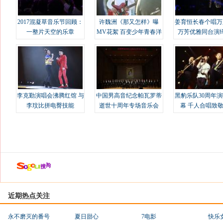
2017混凝草音乐节回顾：
许魏洲《那又怎样》曝
姜育恒长春个唱万
一整片天空的乐章
MV花絮 百变少年青春洋
万芳优雅同台演
溢
李克勤演唱会沸腾红馆 与
中国男高音纪念帕瓦罗蒂
黑豹乐队30周年
李玟比拼电臀技能
逝世十周年专场音乐会
幕 千人合唱致
近期热点关注
永不磨灭的番号
夏日甜心
7电影
快乐