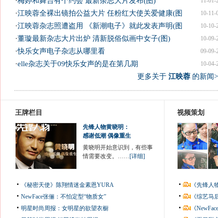
·
梅婷和舞台有个约会 最新杂志大片发布(图)
11-01-
·
江映蓉全裸出镜拍公益大片 任粉红大使关爱健康(图
10-11-
·
江映蓉杂志照遭盗用 《新潮电子》就此发表声明(图
10-10-
·
董璇最新杂志大片出炉 清新脱俗似画中女子(图)
10-09-
·
快乐女声电子杂志从哪里看
09-09-
·
elle杂志关于09快乐女声的是在第几期
10-04-
更多关于
江映蓉
的新闻>
王牌栏目
视频策划
先锋人物黄晓明：
感谢低潮 偶像重生
黄晓明开始意识到，有些事
情需要改变。……
[详细]
《秘密天使》陈翔情迷金素恩YURA
《先锋人
NewFace张俪：不怕定型“物质女”
《综艺马
明星时尚周报：女明星的欲望衣橱
《NewF