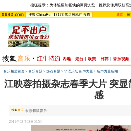
搜狐提示：为体验更加畅快的网页浏览，推荐您使用双核高
搜狐
ChinaRen
17173
焦点房地产
搜狗
新闻
-
体
内地
|
港台
|
欧美
|
日韩
|
音乐视频
音乐频道首页
>
音乐专题
>
热点专题
>
华语乐坛 新声力量
>
新声力量新闻
江映蓉拍摄杂志春季大片 突显
感
来源:
搜狐音乐
2011年03月08日09:59