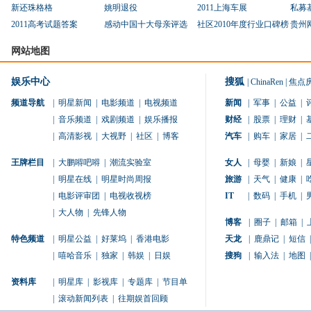
新还珠格格
姚明退役
2011上海车展
私募
2011高考试题答案
感动中国十大母亲评选
社区2010年度行业口碑榜
贵州
网站地图
娱乐中心
搜狐
|
ChinaRen
|
焦点
频道导航
|
明星新闻
|
电影频道
|
电视频道
新闻
|
军事
|
公益
|
|
音乐频道
|
戏剧频道
|
娱乐播报
财经
|
股票
|
理财
|
|
高清影视
|
大视野
|
社区
|
博客
汽车
|
购车
|
家居
|
王牌栏目
|
大鹏嘚吧嘚
|
潮流实验室
女人
|
母婴
|
新娘
|
|
明星在线
|
明星时尚周报
旅游
|
天气
|
健康
|
|
电影评审团
|
电视收视榜
IT
|
数码
|
手机
|
|
大人物
|
先锋人物
博客
|
圈子
|
邮箱
|
特色频道
|
明星公益
|
好莱坞
|
香港电影
天龙
|
鹿鼎记
|
短信
|
|
嘻哈音乐
|
独家
|
韩娱
|
日娱
搜狗
|
输入法
|
地图
|
资料库
|
明星库
|
影视库
|
专题库
|
节目单
|
滚动新闻列表
|
往期娱首回顾