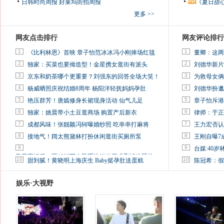
日韩时尚周报
好莱坞街拍周报
《夏日甜
更多 >>
网友点击排行
网友评论排行
1
1
《比利林恩》首映 章子怡范冰冰冯小刚捧场红毯
董卿：这两
2
2
独家：买菜也要拗造型！金星携女逛街有派头
刘德华新片
3
3
京东和奶茶哪个更重要？刘强东的回答全场大笑！
为救母女俩
4
4
杨威晒照庆祝结婚8周年 杨阳洋轻抚妈妈孕肚
刘德华扮邋
5
5
艳压群芳！唐嫣修身长裙现身活动 仙气儿足
章子怡斥港
6
6
独家：姚晨带小土豆逛商场 购置产后新衣
律师：于正
7
7
成都风味！张靓颖冯轲曝婚纱照 吃串串打麻将
王力宏否认
8
8
接地气！阔太熊黛林打扮休闲逛街买厕所泵
王刚自曝7
9
9
台媒:40
马蓉离婚后，砸1000万人民币给媒体要求删掉这照片
10
10
甜到腻！黄晓明上海庆生 Baby挺孕肚送蛋糕
陈冠希：假
娱乐·大视野