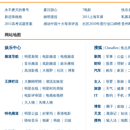
永不磨灭的番号
夏日甜心
7电影
快乐
新还珠格格
姚明退役
2011上海车展
私募
2011高考试题答案
感动中国十大母亲评选
社区2010年度行业口碑榜
贵州
网站地图
娱乐中心
搜狐
|
ChinaRen
|
焦点
频道导航
|
明星新闻
|
电影频道
|
电视频道
新闻
|
军事
|
公益
|
|
音乐频道
|
戏剧频道
|
娱乐播报
财经
|
股票
|
理财
|
|
高清影视
|
大视野
|
社区
|
博客
汽车
|
购车
|
家居
|
王牌栏目
|
大鹏嘚吧嘚
|
潮流实验室
女人
|
母婴
|
新娘
|
|
明星在线
|
明星时尚周报
旅游
|
天气
|
健康
|
|
电影评审团
|
电视收视榜
IT
|
数码
|
手机
|
|
大人物
|
先锋人物
博客
|
圈子
|
邮箱
|
特色频道
|
明星公益
|
好莱坞
|
香港电影
天龙
|
鹿鼎记
|
短信
|
|
嘻哈音乐
|
独家
|
韩娱
|
日娱
搜狗
|
输入法
|
地图
|