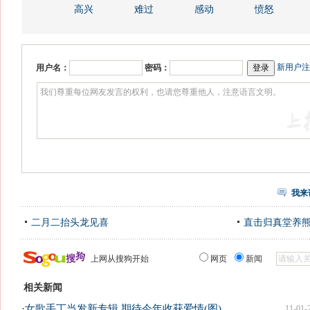
高兴
难过
感动
愤怒
新用户注
用户名：
密码：
我来
二月二抬头龙见喜
直击归真堂养
上网从搜狗开始
网页
新闻
相关新闻
·
女歌手丁当发新专辑 期待今年收获爱情(图)
11-01-