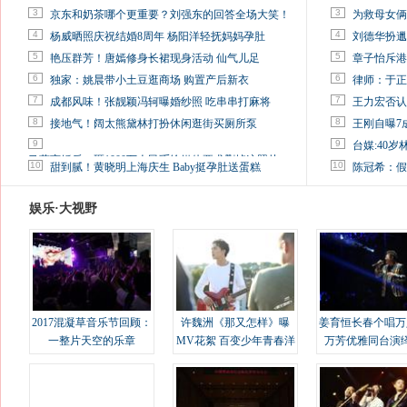
3
3
京东和奶茶哪个更重要？刘强东的回答全场大笑！
为救母女俩
4
4
杨威晒照庆祝结婚8周年 杨阳洋轻抚妈妈孕肚
刘德华扮邋
5
5
艳压群芳！唐嫣修身长裙现身活动 仙气儿足
章子怡斥港
6
6
独家：姚晨带小土豆逛商场 购置产后新衣
律师：于正
7
7
成都风味！张靓颖冯轲曝婚纱照 吃串串打麻将
王力宏否认
8
8
接地气！阔太熊黛林打扮休闲逛街买厕所泵
王刚自曝7
9
9
台媒:40
马蓉离婚后，砸1000万人民币给媒体要求删掉这照片
10
10
甜到腻！黄晓明上海庆生 Baby挺孕肚送蛋糕
陈冠希：假
娱乐·大视野
2017混凝草音乐节回顾：
许魏洲《那又怎样》曝
姜育恒长春个唱万
一整片天空的乐章
MV花絮 百变少年青春洋
万芳优雅同台演
溢