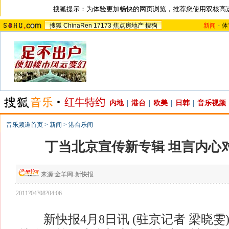
搜狐提示：为体验更加畅快的网页浏览，推荐您使用双核高
搜狐
ChinaRen
17173
焦点房地产
搜狗
新闻
-
体
内地
|
港台
|
欧美
|
日韩
|
音乐视频
音乐频道首页
>
新闻
>
港台乐闻
丁当北京宣传新专辑 坦言内心
来源:
金羊网-新快报
2011?04?08?04:06
新快报4月8日讯 (驻京记者 梁晓雯