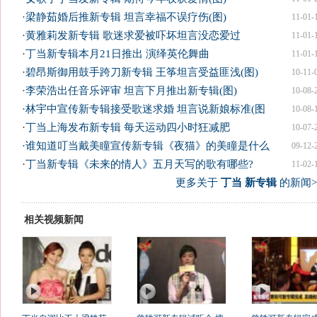
·
梁静茹婚后推新专辑 坦言幸福不误疗伤(图)
11-01-
·
黄雅莉发新专辑 歌迷求爱被吓坏坦言没恋爱过
11-01-
·
丁当新专辑本月21日推出 演绎英伦舞曲
11-01-
·
碧昂斯御用鼓手跨刀新专辑 王筝坦言受益匪浅(图)
10-11-
·
李荣浩出任音乐评审 坦言下月推出新专辑(图)
10-08-
·
林宇中宣传新专辑接受歌迷求婚 坦言说新娘标准(图
10-08-
·
丁当上海发布新专辑 每天运动四小时狂减肥
10-07-
·
谁知道叮当戴美瞳宣传新专辑《夜猫》的美瞳是什么
09-12-
·
丁当新专辑《未来的情人》五月天写的歌有哪些?
11-02-
更多关于
丁当 新专辑
的新闻>
相关视频新闻