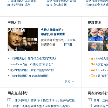
丁当自诩比不上梁静茹
曾轶可新专辑试听会 搜
曾轶可新专辑完成
称得奖还得过几年
狐娱乐独家直播
松称绵羊音有改
王牌栏目
视频策划
先锋人物黄晓明：
感谢低潮 偶像重生
黄晓明开始意识到，有些事
情需要改变。……
[详细]
《秘密天使》陈翔情迷金素恩YURA
《先锋人
NewFace张俪：不怕定型“物质女”
《综艺马
明星时尚周报：女明星的欲望衣橱
《NewF
日韩时尚周报
好莱坞街拍周报
《夏日甜
更多 >>
网友点击排行
网友评论排行
1
1
《比利林恩》首映 章子怡范冰冰冯小刚捧场红毯
董卿：这两
2
2
独家：买菜也要拗造型！金星携女逛街有派头
刘德华新片