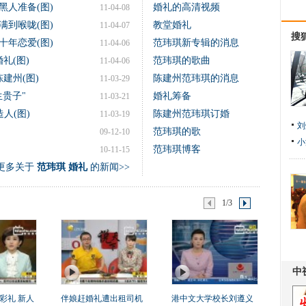
黑人准备(图)
婚礼的高清视频
11-04-08
满到喉咙(图)
教堂婚礼
11-04-07
搜
十年恋爱(图)
范玮琪新专辑的消息
11-04-06
礼(图)
范玮琪的歌曲
11-04-06
建州(图)
陈建州范玮琪的消息
11-03-29
贵子"
婚礼筹备
11-03-21
人(图)
陈建州范玮琪订婚
11-03-19
刘
范玮琪的歌
09-12-10
小
范玮琪博客
10-11-15
更多关于
范玮琪 婚礼
的新闻>>
1/3
彩礼 新人
伴娘赶婚礼遭出租司机
港中文大学校长刘遵义