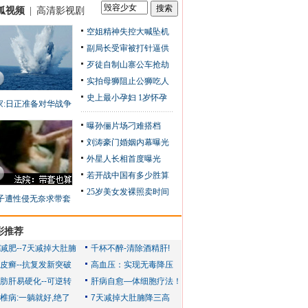
狐视频
|
高清影视剧
空姐精神失控大喊坠机
副局长受审被打针逼供
歹徒自制山寨公车抢劫
实拍母狮阻止公狮吃人
史上最小孕妇 1岁怀孕
家:日正准备对华战争
曝孙俪片场刁难搭档
刘涛豪门婚姻内幕曝光
外星人长相首度曝光
若开战中国有多少胜算
25岁美女发裸照卖时间
子遭性侵无奈求带套
彩推荐