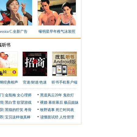
Jessica C.全新广告
曝明星早年稚气泳装照
狐听书
纲经典相声
官迷/财迷/色迷
听书手机客户端
门
|
金瓶梅
女心理师
黑道风云20年
鬼吹灯
情
|
黑白雪
欲望游戏
裸婚
幕前幕后
极品姐妹
异
|
黑猫的狞笑
考骨
牧野诡事
死亡时间表
荐
|
宝贝这样做真棒
读懂面试经
人性管理