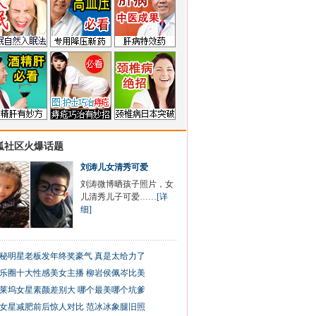
狐社区火爆话题
刘涛儿女清秀可爱
刘涛微博晒孩子照片，女
儿清秀儿子可爱……
[详
细]
秘明星老板发年终奖豪气 真是太给力了
乐圈十大性感美女主播 柳岩侯佩岑比美
莱坞女星素颜差别大 哪个最美哪个坑爹
女星减肥前后惊人对比 范冰冰象腿旧照