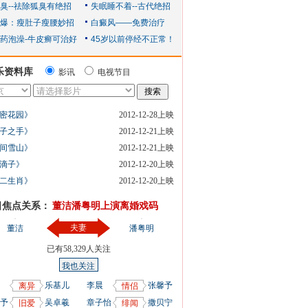
乐资料库
影讯
电视节目
密花园》
2012-12-28上映
子之手》
2012-12-21上映
间雪山》
2012-12-21上映
滴子》
2012-12-20上映
二生肖》
2012-12-20上映
日焦点关系：
董洁潘粤明上演离婚戏码
夫妻
董洁
潘粤明
已有
58,329
人关注
我也关注
乐基儿
李晨
张馨予
离异
情侣
予
吴卓羲
章子怡
撒贝宁
旧爱
绯闻