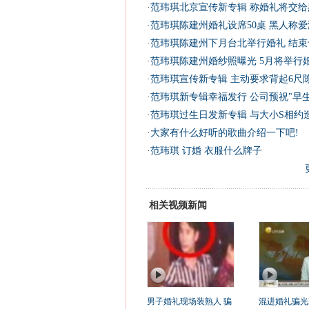
·
范玮琪北京宣传新专辑 称婚礼将交给
·
范玮琪陈建州婚礼设席50桌 黑人称爱
·
范玮琪陈建州下月台北举行婚礼 结束
·
范玮琪陈建州婚纱照曝光 5月将举行婚
·
范玮琪宣传新专辑 主动要求背起6尺陈
·
范玮琪新专辑幸福发行 公司预祝"早生
·
范玮琪过生日发新专辑 与大小S相约造
·
大家有什么好听的歌曲介绍一下吧!
·
范玮琪 订婚 衣服什么牌子
相关视频新闻
男子婚礼现场装熟人 骗
混进婚礼骗光