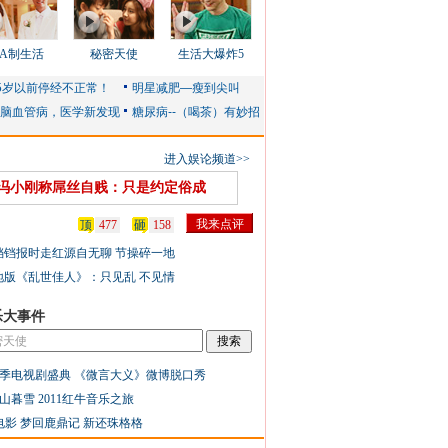
AA制生活
秘密天使
生活大爆炸5
进入娱论频道>>
冯小刚称屌丝自贱：只是约定俗成
顶
477
砸
158
铛铛报时走红源自无聊 节操碎一地
地版《乱世佳人》：只见乱 不见情
乐大事件
季电视剧盛典
《微言大义》微博脱口秀
山暮雪
2011红牛音乐之旅
电影
梦回鹿鼎记
新还珠格格