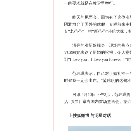
一的要求就是在教堂里举行。
昨天的见面会，因为有了这位准新
阿雅放弃了国外的休假，专程前来主
弃“老范范”，把“新范范”带给大家，
漂亮的准新娘现身，现场的焦点自
VCR向她表达了新婚的祝福，令人意
到“I love you，I love you for
范玮琪表示，自己对于婚礼惟一的
时候我一定会出席。”范玮琪的这句
另讯 4月10日下午2点，范玮琪将携其
店（9层）举办国内首场签售会。据介
上搜狐微博 与明星对话