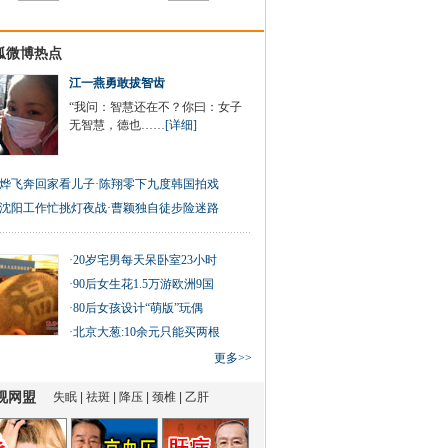
狐微博热点
江一燕勇敢拔智齿
“我问：智慧还在不？你曰：女子
无智慧，德也……
[详细]
烨飞奔回家看儿子
·
陈翔零下九度韩国拍戏
沈阳工作忙挑灯夜战
·
曹颖独自徒步险迷路
·
20岁宅男每天呆卧室23小时
·
90后女生花1.5万游欧洲9国
·
80后女孩设计“萌版”玩偶
·
北京大葱:10余元只能买两根
更多>>