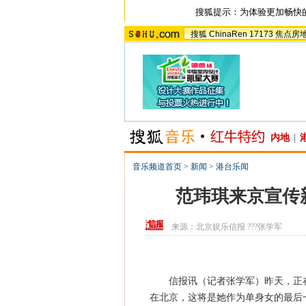
搜狐提示：为体验更加畅快
搜狐
ChinaRen
17173
焦点房
内地
|
音乐频道首页
>
新闻
>
港台乐闻
范玮琪来京宣传
来源：
北京娱乐信报
???张学军
信报讯（记者张学军）昨天，正在筹备
在北京，这将是她作为单身女的最后