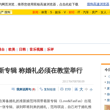
搜狗高速浏览器
的网页浏览，推荐您使用双核高速浏览器，点击此处下载
地产
搜狗
新闻
-
体育
-
S
-
娱乐
-
V
-
财经
-
IT
-
汽车
-
房产
-
女人
-
港台
|
欧美
|
日韩
|
音乐视频
|
乐评
新专辑 称婚礼必须在教堂举行
今
《
2011?04?08?08:09
刘
麦
大
我来说两句
(
0
)
复制链接
打印
中
小
徐
搜
婚礼的准新娘范玮琪带着新专辑《Love&FanFan》出现
一张专辑。谈到即将到来的婚礼，范玮琪说，自己对于婚礼惟