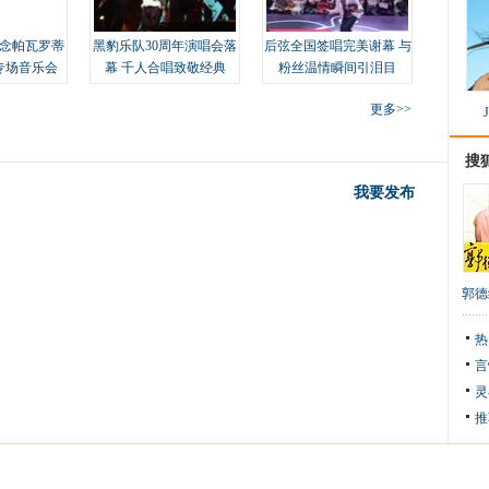
念帕瓦罗蒂
黑豹乐队30周年演唱会落
后弦全国签唱完美谢幕 与
专场音乐会
幕 千人合唱致敬经典
粉丝温情瞬间引泪目
更多>>
搜
我要发布
郭德
热
言
灵
推