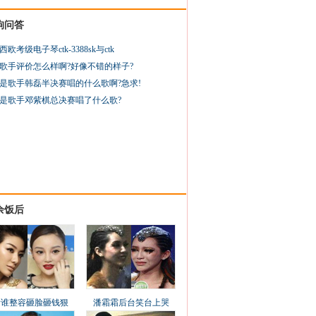
狗问答
西欧考级电子琴ctk-3388sk与ctk
歌手评价怎么样啊?好像不错的样子?
是歌手韩磊半决赛唱的什么歌啊?急求!
是歌手邓紫棋总决赛唱了什么歌?
余饭后
看谁整容砸脸砸钱狠
潘霜霜后台笑台上哭