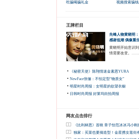
吃骗喝骗礼金
视频搜索骗钱
王牌栏目
先锋人物黄晓明：
感谢低潮 偶像重
黄晓明开始意识到
情需要改变。……
《秘密天使》陈翔情迷金素恩YURA
NewFace张俪：不怕定型“物质女”
明星时尚周报：女明星的欲望衣橱
日韩时尚周报
好莱坞街拍周报
网友点击排行
1
《比利林恩》首映 章子怡范冰冰冯小刚
2
独家：买菜也要拗造型！金星携女逛街