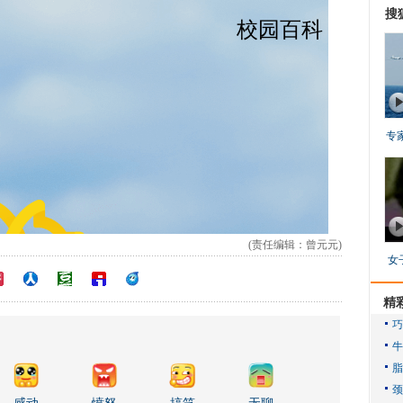
搜
专
(责任编辑：曾元元)
女
精