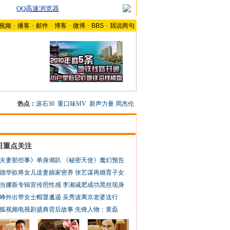
QQ高速浏览器
视频
-
播客
-
邮件
-
博客
-
微博
-
BBS
-
我说两句
热点：
滚石30
重口味MV
新声力量
周杰伦
日重点关注
夫妻那些事》单身潮趴
《秘密天使》魔幻预告
德华欲将女儿送妻娘家密养
张艺谋再婚育子女
当娜新专辑宣传照性感
李湘减肥成功黑丝现身
峥外出带女士帽显邋遢
吴秀波离京老婆送行
狐视频电视剧盛典背后故事
先锋人物：黄磊