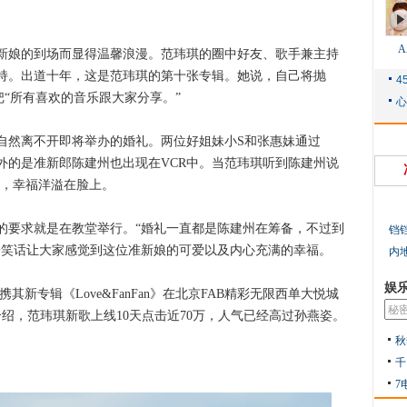
娘的到场而显得温馨浪漫。范玮琪的圈中好友、歌手兼主持
持。出道十年，这是范玮琪的第十张专辑。她说，自己将抛
把“所有喜欢的音乐跟大家分享。”
然离不开即将举办的婚礼。两位好姐妹小S和张惠妹通过
外的是准新郎陈建州也出现在VCR中。当范玮琪听到陈建州说
ever！”时，幸福洋溢在脸上。
要求就是在教堂举行。“婚礼一直都是陈建州在筹备，不过到
铛
冷笑话让大家感觉到这位准新娘的可爱以及内心充满的幸福。
内
娱
新专辑《Love&FanFan》在北京FAB精彩无限西单大悦城
绍，范玮琪新歌上线10天点击近70万，人气已经高过孙燕姿。
秋
千
7