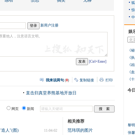
感动
愤怒
搞笑
无聊
新用户注册
娱
《秘
《执
[Ctrl+Enter]
《凶
《血
《十
我来说两句
(
0
)
复制链接
打印
今
直击归真堂养熊基地开放日
网页
新闻
相关推荐
黎明
造人"(图)
范玮琪的图片
11-04-02
张馨