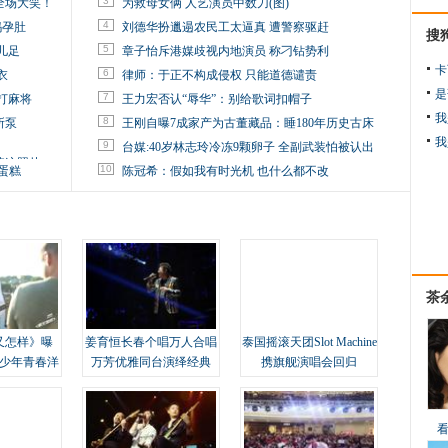
3
全场大笑！
为救母女俩 人艺演员中数刀(图)
4
妈孕肚
刘德华扮邋遢农民工太逼真 遭警察驱赶
搜
5
儿足
章子怡斥港媒歧视内地演员 称刁钻势利
卡
6
衣
律师：于正不构成侵权 只能道德谴责
是
7
打麻将
王力宏否认“辱华”：别给歌词扣帽子
我
8
所泵
王刚自曝7成家产为古董藏品：睡180年历史古床
我
9
台媒:40岁林志玲冷冻9颗卵子 全副武装怕被认出
掉这照片
10
蛋糕
陈冠希：假如我有时光机 也什么都不改
茶
又怎样》曝
姜育恒长春个唱万人合唱
泰国摇滚天团Slot Machine
变少年青春洋
万芳优雅同台演绎经典
携旗舰演唱会回归