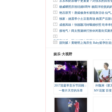
3
京东和奶茶哪个更重要？刘强东的回答
4
杨威晒照庆祝结婚8周年 杨阳洋轻抚妈
5
艳压群芳！唐嫣修身长裙现身活动 仙气
6
独家：姚晨带小土豆逛商场 购置产后新
7
成都风味！张靓颖冯轲曝婚纱照 吃串串
8
接地气！阔太熊黛林打扮休闲逛街买厕
9
马蓉离婚后，砸1000万人民币给媒体要求删
10
甜到腻！黄晓明上海庆生 Baby挺孕肚送
娱乐·大视野
2017混凝草音乐节回顾：
许魏洲《那
一整片天空的乐章
MV花絮 百
溢