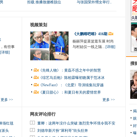
男
拒载 推搡致腰椎脱位
与张国荣外甥女举行..
视频策划
《大鹏嘚吧嘚》416期
生
杨丽萍提菜篮逛车展 时尚
，有些事
与村姑仅一线之隔…
[详细]
[详细]
搜
《先锋人物》：黄磊不惑之年中的智慧
《综艺马后炮》陈柏霖曝初吻属于范冰冰
《NewFace》：《北爱》导演续集玩穿越
《夏日甜心》：和夏日有关的爱情世界
更多 >>
更多 >>
揭
网友评论排行
娱
1
捧场红毯
董卿：这两年没什么突破 激烈竞争环境令我不安
好
2
有派头
刘德华新片扮“犀利哥”街头狂奔
曝