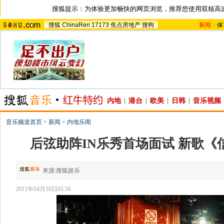
搜狐提示：为体验更加畅快的网页浏览，推荐您使用双核高
搜狐
ChinaRen
17173
焦点房地产
搜狗
新闻
-
体
内地
|
港台
|
欧美
|
日韩
|
音乐视频
音乐频道首页
>
新闻
>
内地乐闻
后弦助阵IN乐秀首场面试 新歌《
来源:
搜狐娱乐
2011年04月18日05:56