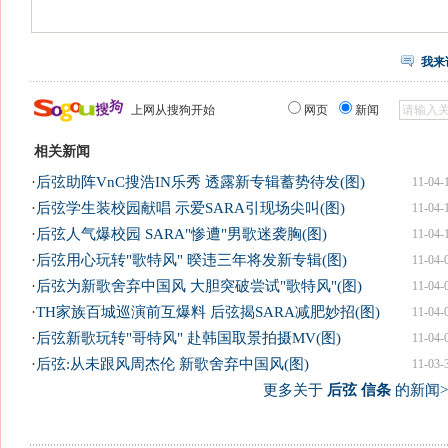
我来
上网从搜狗开始
网页
新闻
相关新闻
·
后弦助阵VnC搜浩IN乐秀 透露新专辑蓄势待发(图)
11-04-
·
后弦学生装校园献唱 示爱SARA引现场尖叫(图)
11-04-
·
后弦人气爆校园 SARA"惨遭"男歌迷袭胸(图)
11-04-
·
后弦用心玩转"歌特风" 暌违三年将发新专辑(图)
11-04-
·
后弦为新歌舍弃中国风 大胆突破尝试"歌特风"(图)
11-04-
·
TH家族百城巡演前互爆料 后弦揭SARA减肥妙招(图)
11-04-
·
后弦新歌玩转"哥特风" 赴韩国取景拍摄MV(图)
11-04-
·
后弦:从未跟风周杰伦 新歌舍弃中国风(图)
11-03-
更多关于
后弦 信条
的新闻>