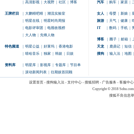
|
高清影视
|
大视野
|
社区
|
博客
汽车
|
购车
|
家居
|
王牌栏目
|
大鹏嘚吧嘚
|
潮流实验室
女人
|
母婴
|
新娘
|
|
明星在线
|
明星时尚周报
旅游
|
天气
|
健康
|
|
电影评审团
|
电视收视榜
IT
|
数码
|
手机
|
|
大人物
|
先锋人物
博客
|
圈子
|
邮箱
|
特色频道
|
明星公益
|
好莱坞
|
香港电影
天龙
|
鹿鼎记
|
短信
|
|
嘻哈音乐
|
独家
|
韩娱
|
日娱
搜狗
|
输入法
|
地图
|
资料库
|
明星库
|
影视库
|
专题库
|
节目单
|
滚动新闻列表
|
往期娱首回顾
设置首页
-
搜狗输入法
-
支付中心
-
搜狐招聘
-
广告服务
-
客服中心
Copyright
©
2018 Sohu.com
搜狐不良信息