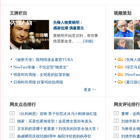
王牌栏目
视频策划
先锋人物黄晓明：
感谢低潮 偶像重生
黄晓明开始意识到，有些事
情需要改变。……
[详细]
《秘密天使》陈翔情迷金素恩YURA
《先锋人
NewFace张俪：不怕定型“物质女”
《综艺马
明星时尚周报：女明星的欲望衣橱
《NewF
日韩时尚周报
好莱坞街拍周报
《夏日甜
更多 >>
网友点击排行
网友评论排行
1
1
《比利林恩》首映 章子怡范冰冰冯小刚捧场红毯
董卿：这两
2
2
独家：买菜也要拗造型！金星携女逛街有派头
刘德华新片
3
3
京东和奶茶哪个更重要？刘强东的回答全场大笑！
为救母女俩
4
4
杨威晒照庆祝结婚8周年 杨阳洋轻抚妈妈孕肚
刘德华扮邋