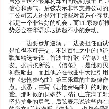
虽然言语不够犀利却句句说到点子上，
信心和勇气。后弦表示非常支持公司的
于公司艺人还是对于那些对音乐心存梦
都是一个非常好的机会，而TH家族所推
势必会在华语乐坛掀起不小的轰动。
一边要参加巡演，一边要担任面试
是忙得不可开交，不过百忙之中的他还
歌加精选专辑，首波主打歌《信条》也
发。据后弦所说，《信条》，是他向贝
神鼓励曲。而且他还在歌曲中大胆引用
作《悲怆奏鸣曲》第三乐章的主旋律作
点。据悉，在写《悲怆奏鸣曲》的时候
聋。那时候的贝多芬，精神上充满了对
坚持抗争的勇气，后弦表示说这些内在