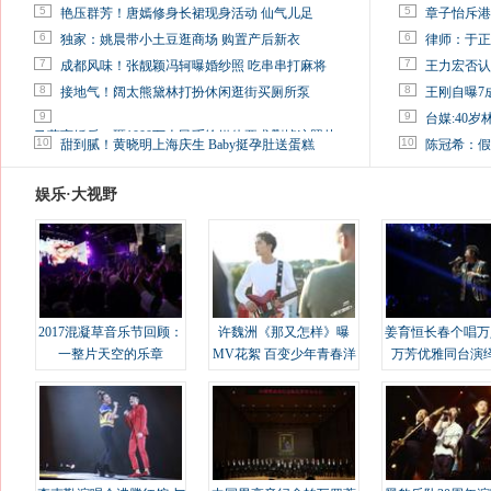
5
5
艳压群芳！唐嫣修身长裙现身活动 仙气儿足
章子怡斥港
6
6
独家：姚晨带小土豆逛商场 购置产后新衣
律师：于正
7
7
成都风味！张靓颖冯轲曝婚纱照 吃串串打麻将
王力宏否认
8
8
接地气！阔太熊黛林打扮休闲逛街买厕所泵
王刚自曝7
9
9
台媒:40
马蓉离婚后，砸1000万人民币给媒体要求删掉这照片
10
10
甜到腻！黄晓明上海庆生 Baby挺孕肚送蛋糕
陈冠希：假
娱乐·大视野
2017混凝草音乐节回顾：
许魏洲《那又怎样》曝
姜育恒长春个唱万
一整片天空的乐章
MV花絮 百变少年青春洋
万芳优雅同台演
溢