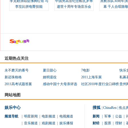
李克勤演唱会沸腾红馆 与
中国男高音纪念帕瓦罗蒂
黑豹乐队30周年
李玟比拼电臀技能
逝世十周年专场音乐会
幕 千人合唱致
近期热点关注
永不磨灭的番号
夏日甜心
7电影
快乐
新还珠格格
姚明退役
2011上海车展
私募
2011高考试题答案
感动中国十大母亲评选
社区2010年度行业口碑榜
贵州
网站地图
娱乐中心
搜狐
|
ChinaRen
|
焦点
频道导航
|
明星新闻
|
电影频道
|
电视频道
新闻
|
军事
|
公益
|
|
音乐频道
|
戏剧频道
|
娱乐播报
财经
|
股票
|
理财
|